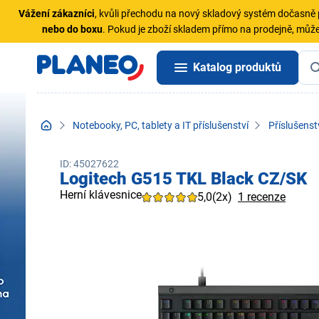
Vážení zákazníci
, kvůli přechodu na nový skladový systém dočasn
nebo do boxu
. Pokud je zboží skladem přímo na prodejně, může
Katalog produktů
Notebooky, PC, tablety a IT příslušenství
Příslušenst
ID: 45027622
Logitech G515 TKL Black CZ/SK
Herní klávesnice
5,0
(2x)
1 recenze