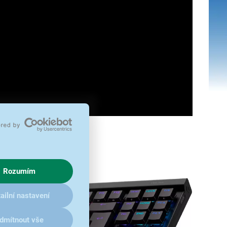
Rozumím
ailní nastavení
dmítnout vše