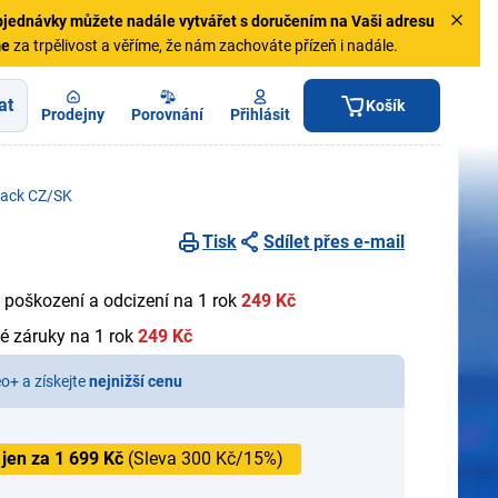
jednávky
můžete nadále vytvářet s doručením na Vaši adresu
me
za trpělivost a věříme, že nám zachováte přízeň i nadále.
at
Košík
Prodejny
Porovnání
Přihlásit
lack CZ/SK
Tisk
Sdílet přes e-mail
 poškození a odcizení na 1 rok
249 Kč
é záruky na 1 rok
249 Kč
eo+ a získejte
nejnižší cenu
 jen za 1 699 Kč
(Sleva 300 Kč/15%)