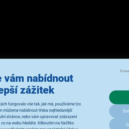
 vám nabídnout
ech G515 TKL Black
epší zážitek
ách fungovalo vše tak, jak má, používáme tzv.
ám můžeme nabídnout třeba nejhledanější
Det
C
ulní stránce, nebo vám upravovat zobrazení
ev
 co na webu hledáte. Kliknutím na tlačítko
O