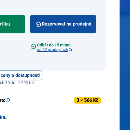
ošíku
Rezervovat na prodejně
Odběr do 15 minut
s
na 52 prodejnách
 ceny a dostupnosti
ch 30 dní: 1 999 Kč
í
sto
3 ×
566 Kč
uktu