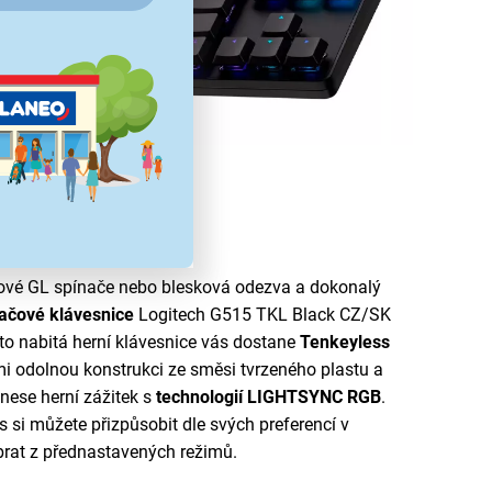
 vás posune dál
lové GL spínače nebo blesková odezva a dokonalý
tačové klávesnice
Logitech G515 TKL Black CZ/SK
o nabitá herní klávesnice vás dostane
Tenkeyless
i odolnou konstrukci ze směsi tvrzeného plastu a
nese herní zážitek s
technologií LIGHTSYNC RGB
.
s si můžete přizpůsobit dle svých preferencí v
rat z přednastavených režimů.