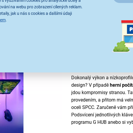
 s využíváním cookies pro analytické účely a
ování na webu pro zobrazení cílených reklam.
taily, jak u nás s cookies a dalšími údaji
sem
.
Technologie, která
Dokonalý výkon a nízkoprofi
design? V případě
herní počí
jdou kompromisy stranou. Tat
provedením, a přitom má velm
oceli SPCC. Zaručeně vám při
Podsvícení jednotlivých kláve
programu G HUB anebo si vyb