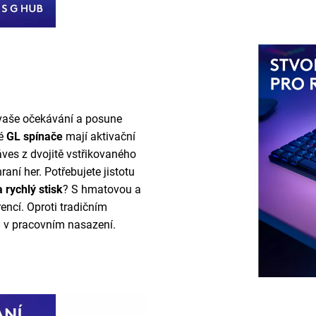
vaše očekávání a posune
é
GL spínače
mají aktivační
ves z dvojitě vstřikovaného
ní her. Potřebujete jistotu
a rychlý stisk
? S hmatovou a
rencí. Oproti tradičním
i v pracovním nasazení.