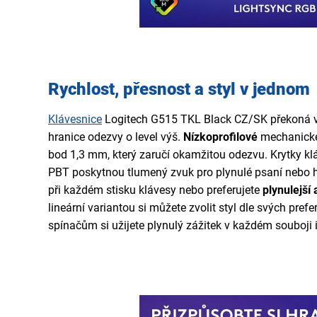
Rychlost, přesnost a styl v jednom
Klávesnice
Logitech G515 TKL Black CZ/SK překoná 
hranice odezvy o level výš.
Nízkoprofilové
mechanick
bod 1,3 mm, který zaručí okamžitou odezvu. Krytky klá
PBT poskytnou tlumený zvuk pro plynulé psaní nebo hra
při každém stisku klávesy nebo preferujete
plynulejší 
lineární variantou si můžete zvolit styl dle svých prefe
spínačům si užijete plynulý zážitek v každém souboji 