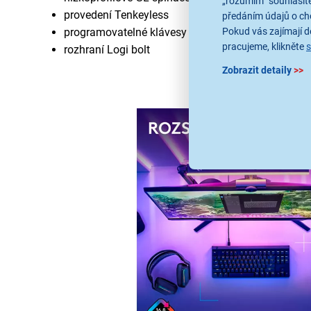
„rozumím“ souhlasíte
provedení Tenkeyless
předáním údajů o ch
programovatelné klávesy Macro
Pokud vás zajímají de
pracujeme, klikněte
rozhraní Logi bolt
Zobrazit detaily
>>