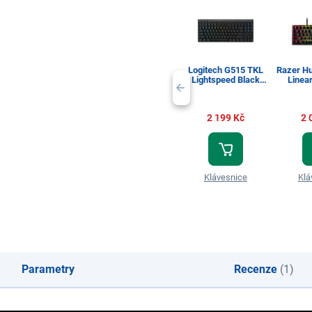
Logitech G515 TKL
Razer H
Lightspeed Black
Linea
CZ/SK
2 199 Kč
2 
Klávesnice
Klá
Parametry
Recenze
(1)