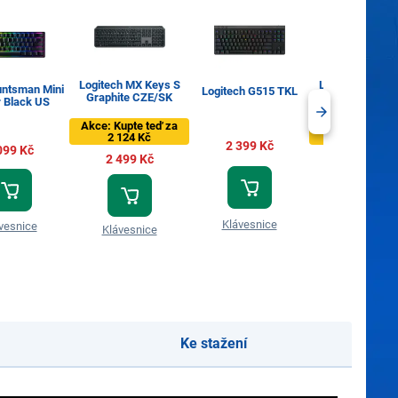
Logitech MX Keys S
Logitech MX Ke
untsman Mini
Logitech G515 TKL
Graphite CZE/SK
Pale Grey U
r Black US
Akce: Kupte teď za
Akce: Kupte te
2 124 Kč
2 124 Kč
2 399 Kč
099 Kč
2 499 Kč
2 499 Kč
Klávesnice
vesnice
Klávesnice
Klávesnice
Ke stažení