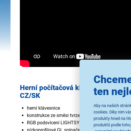
Chceme
Herní počítačová klávesnice Logit
ten nejl
CZ/SK
Aby na našich stránk
herní klávesnice
cookies. Díky nim v
konstrukce ze směsi tvrzeného plastu a oceli SPC
produkty hned na tit
RGB podsvícení LIGHTSYNC s až 16,8 miliony bar
produktů podle toho,
nízkoprofilové GL spínače