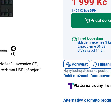
1 999 Kč
1 404 Kč bez DPH
Přidat do k
Ihned k odeslání
skladem více než 5 k
Expedujeme DNES.
U Vás již od 14.8.
(1)
zložení klávesnice CZ,
Porovnat
Hlídání
rozhraní USB, připojení
Nejvýhodnější cena za poslední
Další možnosti financován
Platba na třetiny Twi
Alternativy k tomuto prod