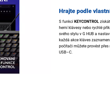
Hrajte podle vlastn
S funkcí
KEYCONTROL
získát
herní klávesy nebo rychlé př
svého stylu v G HUB a nastavi
každá akce kláves zaznamenán
počítači můžete provést přes 
USB–C.