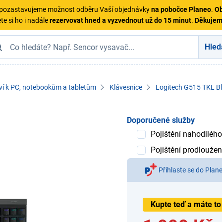
ě pozastavujeme možnost odběru Vaší objednávky
na pobočce Planeo
.
Ob
te si ho i nadále
rezervovat hned a vyzvednout už do 15 minut
.
Děkuje
Hled
ví k PC, notebookům a tabletům
Klávesnice
Logitech G515 TKL B
Doporučené služby
Pojištění nahodilého
Pojištění prodloužen
Přihlaste se do Plan
Kupte teď a máte to