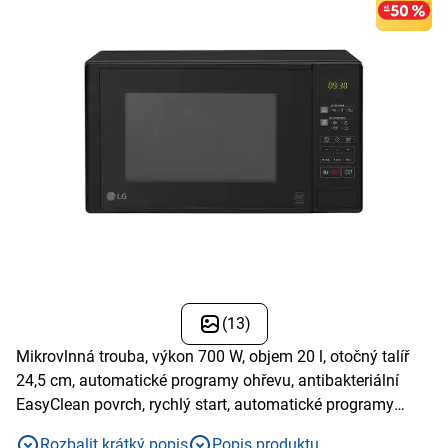
(13)
Mikrovlnná trouba, výkon 700 W, objem 20 l, otočný talíř
24,5 cm, automatické programy ohřevu, antibakteriální
EasyClean povrch, rychlý start, automatické programy
rozmrazování
Rozbalit krátký popis
Popis produktu