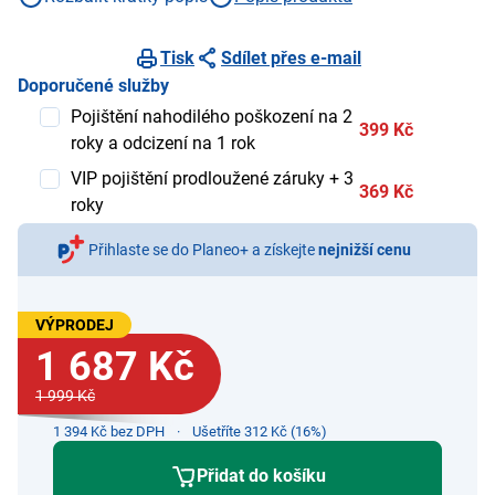
Tisk
Sdílet přes e-mail
Doporučené služby
Pojištění nahodilého poškození na 2
399 Kč
roky a odcizení na 1 rok
VIP pojištění prodloužené záruky + 3
369 Kč
roky
Přihlaste se do Planeo+ a získejte
nejnižší cenu
VÝPRODEJ
1 687 Kč
1 999 Kč
1 394 Kč bez DPH
Ušetříte 312 Kč (16%)
Přidat do košíku