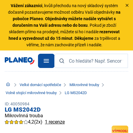
Vážení zákazníci
, kvůli přechodu na nový skladový systém
dočasně pozastavujeme možnost odběru Vaší objednávky
na
pobočce Planeo
.
Objednávky
můžete nadále vytvářet s
doručením na Vaši adresu nebo do boxu
. Pokud je zboží
skladem přímo na prodejně, můžete si ho i nadále
rezervovat
hned a vyzvednout už do 15 minut
.
Děkujeme
za trpělivost a
věříme, že nám zachováte přízeň i nadále.
Velké domácí spotřebiče
Mikrovlnné trouby
Volně stojící mikrovlnné trouby
LG MS2042D
ID: 40050984
LG MS2042D
Mikrovlnná trouba
4,2
(2x)
1 recenze