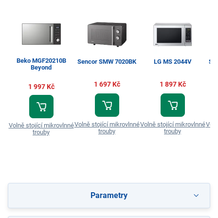
Beko MGF20210B
Sencor SMW 7020BK
LG MS 2044V
Se
Beyond
1 697 Kč
1 897 Kč
1 997 Kč
Volně stojící mikrovlnné
Volně stojící mikrovlnné
Voln
Volně stojící mikrovlnné
trouby
trouby
trouby
Parametry