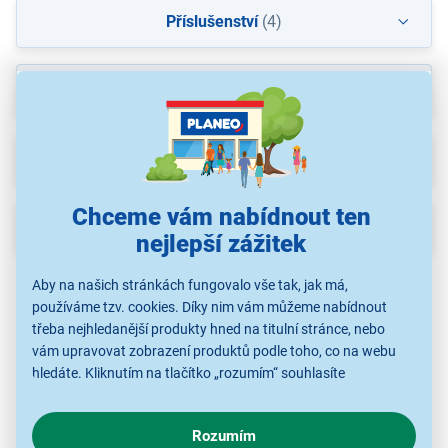
Příslušenství
(4)
Recenze
(1)
Ke stažení
(1)
Chceme vám nabídnout ten
Popis
nejlepší zážitek
Aby na našich stránkách fungovalo vše tak, jak má,
používáme tzv. cookies. Díky nim vám můžeme nabídnout
třeba nejhledanější produkty hned na titulní stránce, nebo
vám upravovat zobrazení produktů podle toho, co na webu
hledáte. Kliknutím na tlačítko „rozumím“ souhlasíte
s využíváním cookies pro analytické účely a předáním údajů o
chování na webu pro zobrazení cílených reklam. Pokud vás
Rozumím
zajímají detaily, jak u nás s cookies a dalšími údaji pracujeme,