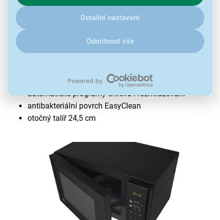
klikněte
sem
.
Detailní nastavení
Mikrovlnná trouba LG MS2042D
Odmítnout vše
objem 20 l
mikrovlnný výkon 700 W
LED displej
dotykové ovládání
automatické programy ohřevu i rozmrazování
antibakteriální povrch EasyClean
otočný talíř 24,5 cm