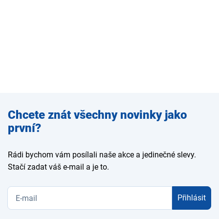
Zadejte
Chcete znát všechny novinky jako
e-mail
první?
Rádi bychom vám posílali naše akce a jedinečné slevy.
Stačí zadat váš e-mail a je to.
Přihlásit