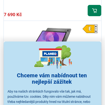
7 690 Kč
Lenovo Tab K11 G2 8/128GB Luna Grey
Chceme vám nabídnout ten
(ZAFN0080CZ)
nejlepší zážitek
Tablet, displej 11" 2560 × 1600 px IPS, procesor MediaTek 8, RAM 8
GB, úložiště 128 GB, baterie 7040 mAh, Jack 3,5 mm, USB-C, Wi-Fi,
5G, Bluetooth, GPS, Wi-Fi, Android 15, barva šedá
Aby na našich stránkách fungovalo vše tak, jak má,
používáme tzv. cookies. Díky nim vám můžeme nabídnout
Ihned k odeslání
třeba nejhledanější produkty hned na titulní stránce, nebo
Skladem 1 ks.