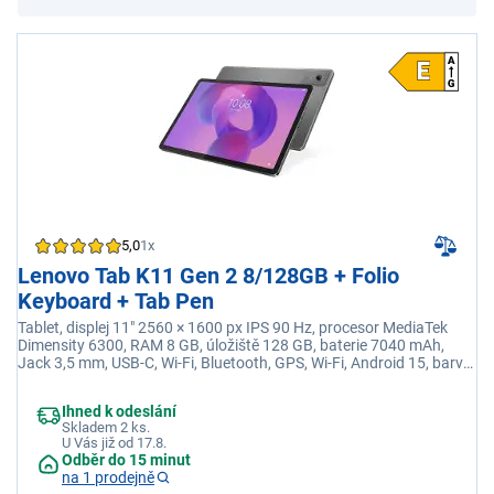
5,0
1x
Lenovo Tab K11 Gen 2 8/128GB + Folio
Keyboard + Tab Pen
Tablet, displej 11" 2560 × 1600 px IPS 90 Hz, procesor MediaTek
Dimensity 6300, RAM 8 GB, úložiště 128 GB, baterie 7040 mAh,
Jack 3,5 mm, USB-C, Wi-Fi, Bluetooth, GPS, Wi-Fi, Android 15, barva
šedá
Ihned k odeslání
Skladem 2 ks.
U Vás již od 17.8.
Odběr do 15 minut
na 1 prodejně