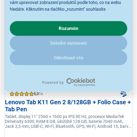
vám upravovat zobrazení produktů podle toho, co na webu
U Vás již od 17.8.
hledáte. Kliknutím na tlačítko „rozumím“ souhlasíte
s využíváním cookies pro analytické účely a předáním údajů o
chování na webu pro zobrazení cílených reklam. Pokud vás
7 490 Kč
Rozumím
zajímají detaily, jak u nás s cookies a dalšími údaji pracujeme,
klikněte
sem
.
Detailní nastavení
Odmítnout vše
5,0
1x
Lenovo Tab K11 Gen 2 8/128GB + Folio Case +
Tab Pen
Tablet, displej 11" 2560 × 1600 px IPS 90 Hz, procesor MediaTek
Dimensity 6300, RAM 8 GB, úložiště 128 GB, baterie 7040 mAh,
Jack 3,5 mm, USB-C, Wi-Fi, Bluetooth, GPS, Wi-Fi, Android 15, barva
šedá