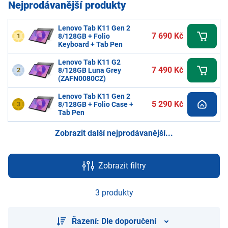
Nejprodávanější produkty
Lenovo Tab K11 Gen 2
7 690 Kč
1
8/128GB + Folio
Keyboard + Tab Pen
Lenovo Tab K11 G2
7 490 Kč
2
8/128GB Luna Grey
(ZAFN0080CZ)
Lenovo Tab K11 Gen 2
5 290 Kč
3
8/128GB + Folio Case +
Tab Pen
Zobrazit další nejprodávanější...
Zobrazit filtry
3 produkty
Řazení: Dle doporučení