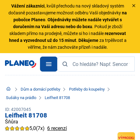
Vážení zákazníci
, kvůli přechodu na nový skladový systém
dočasně pozastavujeme možnost odběru Vaší objednávky
na
pobočce Planeo
.
Objednávky
můžete nadále vytvářet s
doručením na Vaši adresu nebo do boxu
. Pokud je zboží
skladem přímo na prodejně, můžete si ho i nadále
rezervovat
hned a vyzvednout už do 15 minut
.
Děkujeme
za trpělivost a
věříme, že nám zachováte přízeň i nadále.
Dům a domácí potřeby
Potřeby do koupelny
Sušáky na prádlo
Leifheit 81708
ID: 42007045
Leifheit 81708
Šňůra
5,0
(7x)
6 recenzí