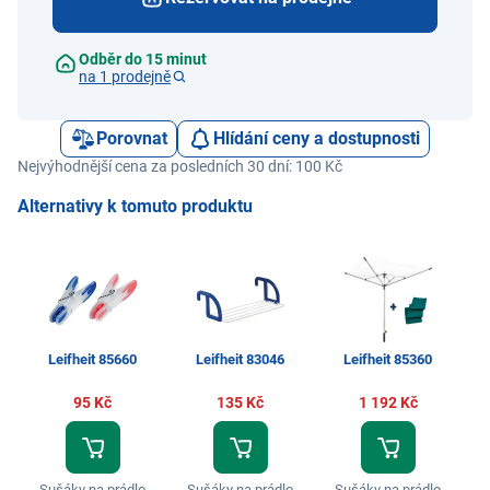
Odběr do 15 minut
na 1 prodejně
Porovnat
Hlídání ceny a dostupnosti
Nejvýhodnější cena za posledních 30 dní: 100 Kč
Alternativy k tomuto produktu
Leifheit 85660
Leifheit 83046
Leifheit 85360
95 Kč
135 Kč
1 192 Kč
Sušáky na prádlo
Sušáky na prádlo
Sušáky na prádlo
S