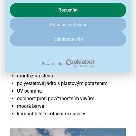
chování na webu pro zobrazení cílených reklam. Pokud vás
Rozumím
zajímají detaily, jak u nás s cookies a dalšími údaji pracujeme,
klikněte
sem
.
Detailní nastavení
Odmítnout vše
Šňůra na prádlo Leifheit 81708
délka 30 m
nosnost 3 plné várky prádla
montáž na stěnu
polyesterové jádro s plastovým potažením
UV ochrana
odolnost proti povětrnostním vlivům
modrá barva
kompatibilní s rotačními sušáky