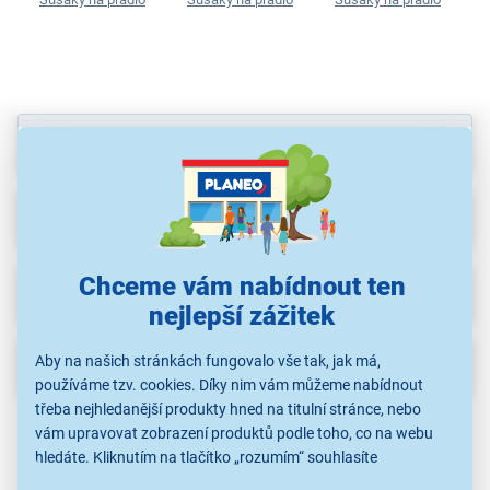
Parametry
Recenze
(6)
Chceme vám nabídnout ten
Ke stažení
nejlepší zážitek
Aby na našich stránkách fungovalo vše tak, jak má,
Popis
používáme tzv. cookies. Díky nim vám můžeme nabídnout
třeba nejhledanější produkty hned na titulní stránce, nebo
vám upravovat zobrazení produktů podle toho, co na webu
hledáte. Kliknutím na tlačítko „rozumím“ souhlasíte
s využíváním cookies pro analytické účely a předáním údajů o