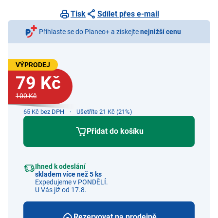
Tisk
Sdílet přes e-mail
Přihlaste se do Planeo+ a získejte
nejnižší cenu
VÝPRODEJ
79 Kč
100 Kč
65 Kč bez DPH
Ušetříte 21 Kč (21%)
Přidat do košíku
Ihned k odeslání
skladem více než 5 ks
Expedujeme v PONDĚLÍ.
U Vás již od 17.8.
Rezervovat na prodejně