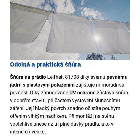
Odolná a praktická šňůra
Šňůra na prádlo
Leifheit 81708 díky svému
pevnému
jádru s plastovým potažením
zajišťuje mimořádnou
pevnost. Díky zabudované
UV ochraně
zůstává šňůra
v dobrém stavu i při častém vystavení slunečnímu
záření. Její hladký povrch snadno očistíte pouhým
otřením vlhkým hadříkem. Při montáži na stěnu
spolehlivě unese až tři plné dávky prádla, a to v
interiéru i venku.