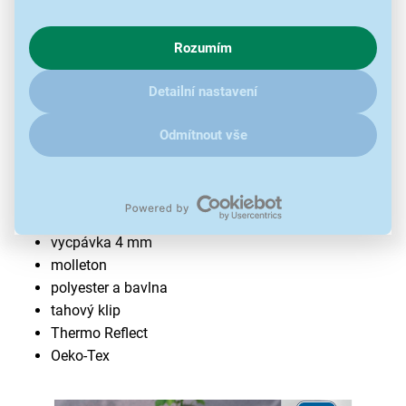
s využíváním cookies pro analytické účely a předáním údajů o
chování na webu pro zobrazení cílených reklam. Pokud vás
Rozumím
zajímají detaily, jak u nás s cookies a dalšími údaji pracujeme,
klikněte
sem
.
Detailní nastavení
Odmítnout vše
Potah na žehlicí prkno Leifheit Thermo
Reflect S/M 71606
125 × 40 cm
vycpávka 4 mm
molleton
polyester a bavlna
tahový klip
Thermo Reflect
Oeko-Tex