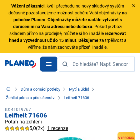
Vážení zákazníci
, kvůli přechodu na nový skladový systém
dočasně pozastavujeme možnost odběru Vaší objednávky
na
pobočce Planeo
.
Objednávky
můžete nadále vytvářet s
doručením na Vaši adresu nebo do boxu
. Pokud je zboží
skladem přímo na prodejně, můžete si ho i nadále
rezervovat
hned a vyzvednout už do 15 minut
.
Děkujeme
za trpělivost a
věříme, že nám zachováte přízeň i nadále.
Dům a domácí potřeby
Mytí a úklid
Žehlící prkna a příslušenství
Leifheit 71606
ID: 41019767
Leifheit 71606
Potah na žehlení
5,0
(2x)
1 recenze