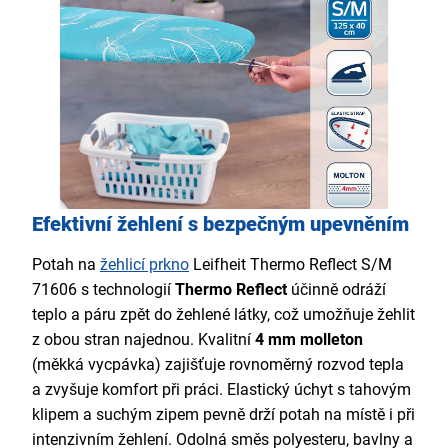
Efektivní žehlení s bezpečným upevněním
Potah na
žehlicí prkno
Leifheit Thermo Reflect S/M
71606 s technologií
Thermo Reflect
účinně odráží
teplo a páru zpět do žehlené látky, což umožňuje žehlit
z obou stran najednou. Kvalitní
4 mm molleton
(měkká vycpávka) zajišťuje rovnoměrný rozvod tepla
a zvyšuje komfort při práci. Elastický úchyt s tahovým
klipem a suchým zipem pevně drží potah na místě i při
intenzivním žehlení. Odolná směs polyesteru, bavlny a