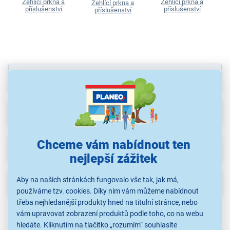
Žehlící prkna a
Žehlící prkna a
Žehlící prkna a
příslušenství
příslušenství
příslušenství
Parametry
Recenze
(1)
Chceme vám nabídnout ten
Ke stažení
nejlepší zážitek
Aby na našich stránkách fungovalo vše tak, jak má,
Popis
používáme tzv. cookies. Díky nim vám můžeme nabídnout
třeba nejhledanější produkty hned na titulní stránce, nebo
vám upravovat zobrazení produktů podle toho, co na webu
hledáte. Kliknutím na tlačítko „rozumím“ souhlasíte