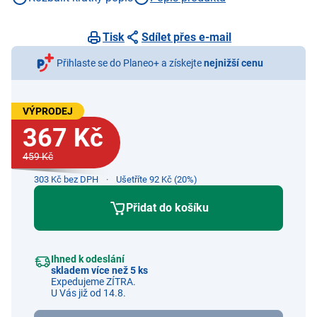
Tisk
Sdílet přes e-mail
Přihlaste se do Planeo+ a získejte
nejnižší cenu
VÝPRODEJ
367 Kč
459 Kč
303 Kč bez DPH
Ušetříte 92 Kč (20%)
Přidat do košíku
Ihned k odeslání
skladem více než 5 ks
Expedujeme ZÍTRA.
U Vás již od 14.8.