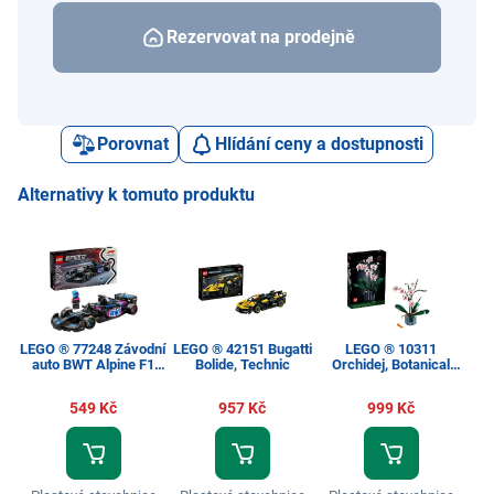
Rezervovat na prodejně
Porovnat
Hlídání ceny a dostupnosti
Alternativy k tomuto produktu
LEGO ® 77248 Závodní
LEGO ® 42151 Bugatti
LEGO ® 10311
auto BWT Alpine F1
Bolide, Technic
Orchidej, Botanical
Team A524, Speed
Collection
Bo
Champions
549 Kč
957 Kč
999 Kč