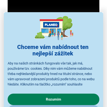
Chceme vám nabídnout ten
nejlepší zážitek
Aby na našich stránkách fungovalo vše tak, jak má,
používáme tzv. cookies. Díky nim vám můžeme nabídnout
třeba nejhledanější produkty hned na titulní stránce, nebo
vám upravovat zobrazení produktů podle toho, co na webu
hledáte. Kliknutím na tlačítko „rozumím“ souhlasíte
s využíváním cookies pro analytické účely a předáním údajů o
Stavebnice LEGO® Speed Champions™
chování na webu pro zobrazení cílených reklam. Pokud vás
Rozumím
77251 Závodní auto McLaren F1® Team
zajímají detaily, jak u nás s cookies a dalšími údaji pracujeme,
klikněte
sem
.