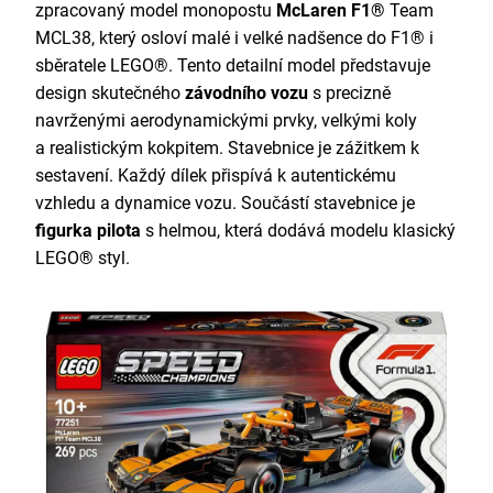
zpracovaný model monopostu
McLaren F1®
Team
MCL38, který osloví malé i velké nadšence do F1® i
sběratele LEGO®. Tento detailní model představuje
design skutečného
závodního vozu
s precizně
navrženými aerodynamickými prvky, velkými koly
a realistickým kokpitem. Stavebnice je zážitkem k
sestavení. Každý dílek přispívá k autentickému
vzhledu a dynamice vozu. Součástí stavebnice je
figurka pilota
s helmou, která dodává modelu klasický
LEGO® styl.