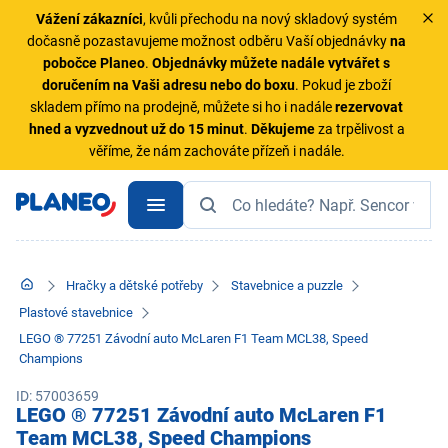
Vážení zákazníci
, kvůli přechodu na nový skladový systém
dočasně pozastavujeme možnost odběru Vaší objednávky
na
pobočce Planeo
.
Objednávky
můžete nadále vytvářet s
doručením na Vaši adresu nebo do boxu
. Pokud je zboží
skladem přímo na prodejně, můžete si ho i nadále
rezervovat
hned a vyzvednout už do 15 minut
.
Děkujeme
za trpělivost a
věříme, že nám zachováte přízeň i nadále.
Hračky a dětské potřeby
Stavebnice a puzzle
Plastové stavebnice
LEGO ® 77251 Závodní auto McLaren F1 Team MCL38, Speed
Champions
ID: 57003659
LEGO ® 77251 Závodní auto McLaren F1
Team MCL38, Speed Champions