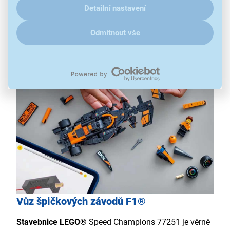
269 kostek
Detailní nastavení
detailní model vozu McLaren F1® Team MCL38
figurka pilota s helmou
Odmítnout vše
ideální do sbírky
vhodné od 10 let
Vůz špičkových závodů F1®
Stavebnice LEGO®
Speed Champions 77251 je věrně