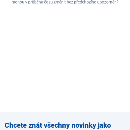
mohou v průběhu času změnit bez předchozího upozornění.
Zadejte
Chcete znát všechny novinky jako
e-mail