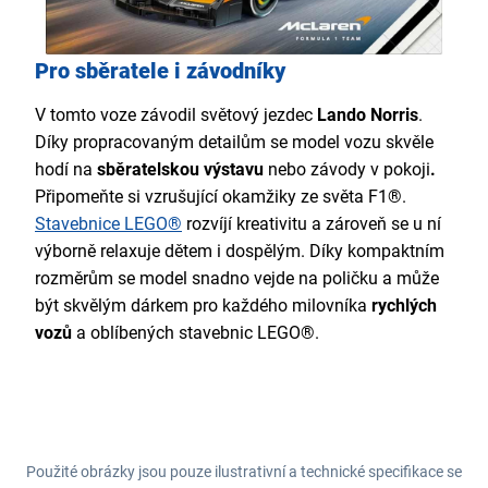
Pro sběratele i závodníky
V tomto voze závodil světový jezdec
Lando Norris
.
Díky propracovaným detailům se model vozu skvěle
hodí na
sběratelskou výstavu
nebo závody v pokoji
.
Připomeňte si vzrušující okamžiky ze světa F1®.
Stavebnice LEGO®
rozvíjí kreativitu a zároveň se u ní
výborně relaxuje dětem i dospělým. Díky kompaktním
rozměrům se model snadno vejde na poličku a může
být skvělým dárkem pro každého milovníka
rychlých
vozů
a oblíbených stavebnic LEGO®.
Použité obrázky jsou pouze ilustrativní a technické specifikace se