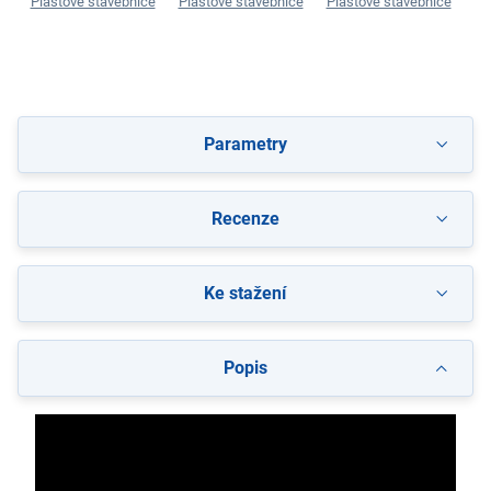
Plastové stavebnice
Plastové stavebnice
Plastové stavebnice
Pl
Parametry
Recenze
Ke stažení
Popis