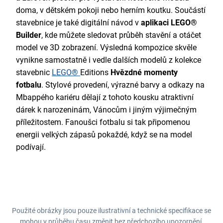
doma, v dětském pokoji nebo herním koutku. Součástí
stavebnice je také digitální návod v
aplikaci LEGO®
Builder
, kde můžete sledovat průběh stavění a otáčet
model ve 3D zobrazení. Výsledná kompozice skvěle
vynikne samostatně i vedle dalších modelů z kolekce
stavebnic
LEGO®
Editions
Hvězdné momenty
fotbalu
. Stylové provedení, výrazné barvy a odkazy na
Mbappého kariéru dělají z tohoto kousku atraktivní
dárek k narozeninám, Vánocům i jiným výjimečným
příležitostem. Fanoušci fotbalu si tak připomenou
energii velkých zápasů pokaždé, když se na model
podívají.
Použité obrázky jsou pouze ilustrativní a technické specifikace se
mohou v průběhu času změnit bez předchozího upozornění.