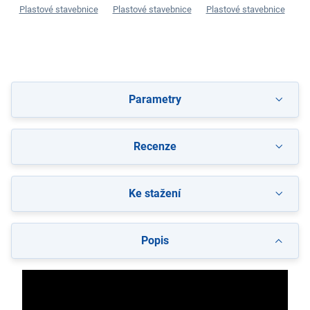
Plastové stavebnice
Plastové stavebnice
Plastové stavebnice
Pl
Parametry
Recenze
Ke stažení
Popis