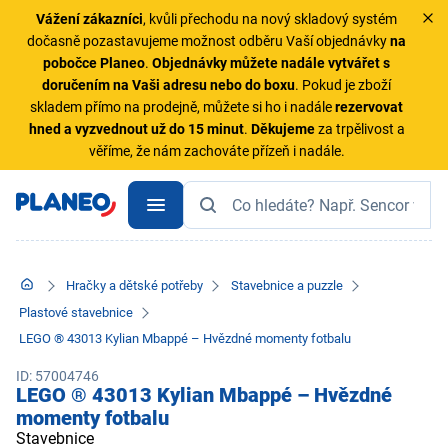
Vážení zákazníci
, kvůli přechodu na nový skladový systém
dočasně pozastavujeme možnost odběru Vaší objednávky
na
pobočce Planeo
.
Objednávky
můžete nadále vytvářet s
doručením na Vaši adresu nebo do boxu
. Pokud je zboží
skladem přímo na prodejně, můžete si ho i nadále
rezervovat
hned a vyzvednout už do 15 minut
.
Děkujeme
za trpělivost a
věříme, že nám zachováte přízeň i nadále.
Hračky a dětské potřeby
Stavebnice a puzzle
Plastové stavebnice
LEGO ® 43013 Kylian Mbappé – Hvězdné momenty fotbalu
ID: 57004746
LEGO ® 43013 Kylian Mbappé – Hvězdné
momenty fotbalu
Stavebnice