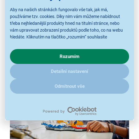
490 dílků
Aby na našich stránkách fungovalo vše tak, jak má,
pro děti od 10 let
používáme tzv. cookies. Díky nim vám můžeme nabídnout
minifigurka Kyliana Mbappého
třeba nejhledanější produkty hned na titulní stránce, nebo
vám upravovat zobrazení produktů podle toho, co na webu
základna s číslem 10 a nápisem Mbappé
hledáte. Kliknutím na tlačítko „rozumím“ souhlasíte
sběratelská plaketa s podpisem a statistikami
s využíváním cookies pro analytické účely a předáním údajů o
hráče
chování na webu pro zobrazení cílených reklam. Pokud vás
aplikace LEGO® Builder
Rozumím
zajímají detaily, jak u nás s cookies a dalšími údaji pracujeme,
lze doplnit o další stavebnice LEGO® Editions
klikněte
sem
.
Hvězdné momenty fotbalu
Detailní nastavení
Odmítnout vše