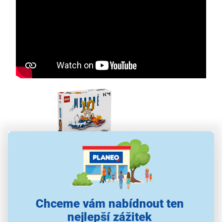
Chceme vám nabídnout ten
Stavebnice LEGO® Editions 43013 Kylian
Mbappé – Hvězdné momenty fotbalu
nejlepší zážitek