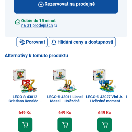
Rezervovat na prodejně
Odběr do 15 minut
na 31 prodejnách
Porovnat
Hlídání ceny a dostupnosti
Alternativy k tomuto produktu
LEGO ® 43012
LEGO ® 43011 Lionel
LEGO ® 43027 Vini Jr.
LEG
Cristiano Ronaldo –
Messi – Hvězdné
– Hvězdné momenty
Hvězdné momenty
momenty fotbalu
fotbalu
fotbalu
649 Kč
649 Kč
649 Kč