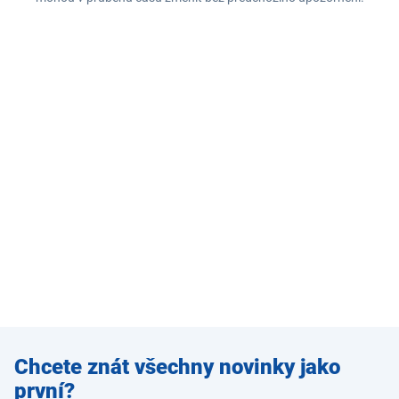
Zadejte
Chcete znát všechny novinky jako
e-mail
první?