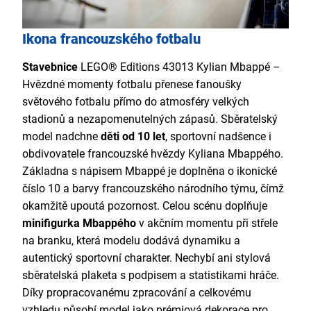
Ikona francouzského fotbalu
Stavebnice
LEGO® Editions 43013 Kylian Mbappé –
Hvězdné momenty fotbalu přenese fanoušky
světového fotbalu přímo do atmosféry velkých
stadionů a nezapomenutelných zápasů. Sběratelský
model nadchne
děti od 10 let
, sportovní nadšence i
obdivovatele francouzské hvězdy Kyliana Mbappého.
Základna s nápisem Mbappé je doplněna o ikonické
číslo 10 a barvy francouzského národního týmu, čímž
okamžitě upoutá pozornost. Celou scénu doplňuje
minifigurka Mbappého
v akčním momentu při střele
na branku, která modelu dodává dynamiku a
autentický sportovní charakter. Nechybí ani stylová
sběratelská plaketa s podpisem a statistikami hráče.
Díky propracovanému zpracování a celkovému
vzhledu působí model jako prémiová dekorace pro