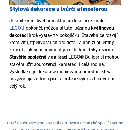
Stylová dekorace s tvůrčí atmosférou
Jakmile malí květináři skládání leknínů z kostek
LEGO®
dokončí, můžou si tuto krásnou
květinovou
dekoraci
hrdě vystavit v pokojíčku. Stavebnice rozvíjí
kreativitu, trpělivost i cit pro detail a nabízí příjemný
způsob, jak si odpočinout při skládání. Díky režimu
Stavějte společně
v
aplikaci
LEGO® Builder si mohou
stavění užít sourozenci, kamarádi i celá rodina.
Výsledkem je dekorace inspirovaná přírodou, která
nevyžaduje žádnou péči a potěší svým vzhledem po
celý rok.
Použité obrázky jsou pouze ilustrativní a technické specifikace se
mohou v průběhu času změnit bez předchozího upozornění.