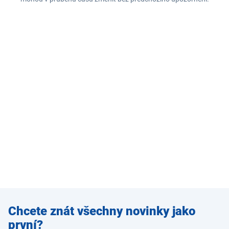
Zadejte
Chcete znát všechny novinky jako
e-mail
první?