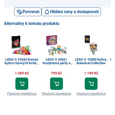
Porovnat
Hlídání ceny a dostupnosti
Alternativy k tomuto produktu
LEGO ® 10342 Krásná
LEGO ® 42661
LEGO ® 10280 Kytice,
LEG
kytice růžových květin,
Kostýmová párty s
Botanical Collection
Botanical Collection
jednorožcem a vílou,
Friends
1 289 Kč
759 Kč
1 199 Kč
Plastové stavebnice
Plastové stavebnice
Plastové stavebnice
Pl