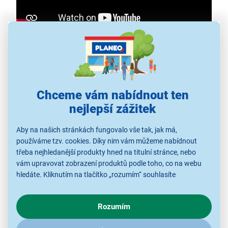
Chceme vám nabídnout ten
nejlepší zážitek
Aby na našich stránkách fungovalo vše tak, jak má,
používáme tzv. cookies. Díky nim vám můžeme nabídnout
třeba nejhledanější produkty hned na titulní stránce, nebo
Stavebnice LEGO® Botanicals 11511
vám upravovat zobrazení produktů podle toho, co na webu
Lekníny
hledáte. Kliknutím na tlačítko „rozumím“ souhlasíte
s využíváním cookies pro analytické účely a předáním údajů o
259 dílků pro kreativní stavění
chování na webu pro zobrazení cílených reklam. Pokud vás
2 lekníny v bílé a růžové barvě
Rozumím
zajímají detaily, jak u nás s cookies a dalšími údaji pracujeme,
polohovatelné okvětní lístky
klikněte
sem
.