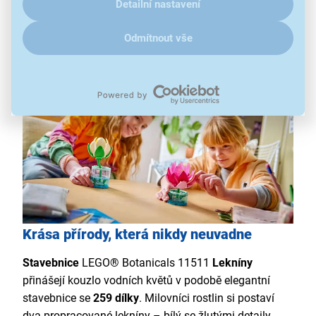
průhledné vázy s efektem vody
Detailní nastavení
dekorace do dětského pokoje i interiéru
doporučený věk 9+
Odmítnout vše
Krása přírody, která nikdy neuvadne
Stavebnice
LEGO® Botanicals 11511
Lekníny
přinášejí kouzlo vodních květů v podobě elegantní
stavebnice se
259 dílky
. Milovníci rostlin si postaví
dva propracované lekníny – bílý se žlutými detaily