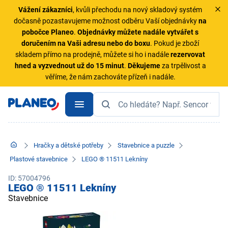
Vážení zákazníci
, kvůli přechodu na nový skladový systém
dočasně pozastavujeme možnost odběru Vaší objednávky
na
pobočce Planeo
.
Objednávky
můžete nadále vytvářet s
doručením na Vaši adresu nebo do boxu
. Pokud je zboží
skladem přímo na prodejně, můžete si ho i nadále
rezervovat
hned a vyzvednout už do 15 minut
.
Děkujeme
za trpělivost a
věříme, že nám zachováte přízeň i nadále.
Hračky a dětské potřeby
Stavebnice a puzzle
Plastové stavebnice
LEGO ® 11511 Lekníny
ID: 57004796
LEGO ® 11511 Lekníny
Stavebnice