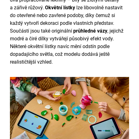
a zářivě růžový.
Okvětní lístky
lze libovolně nastavit
do otevřené nebo zavřené podoby, díky čemuž si
každý vytvoří dekoraci podle vlastních představ.
Součástí jsou také originální
průhledné vázy
, jejichž
modré a čiré dílky vytvářejí působivý efekt vody.
Některé okvětní lístky navíc mění odstín podle
dopadajícího světla, což modelu dodává ještě
realističtější vzhled.