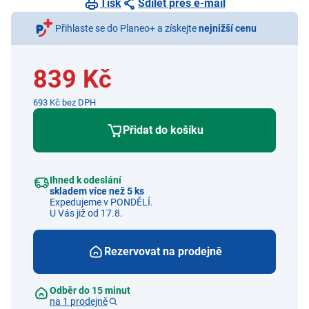
Tisk
Sdílet přes e-mail
Přihlaste se do Planeo+ a získejte
nejnižší cenu
839 Kč
693 Kč bez DPH
Přidat do košíku
Ihned k odeslání
skladem více než 5 ks
Expedujeme v PONDĚLÍ.
U Vás již od 17.8.
Rezervovat na prodejně
Odběr do 15 minut
na 1 prodejně