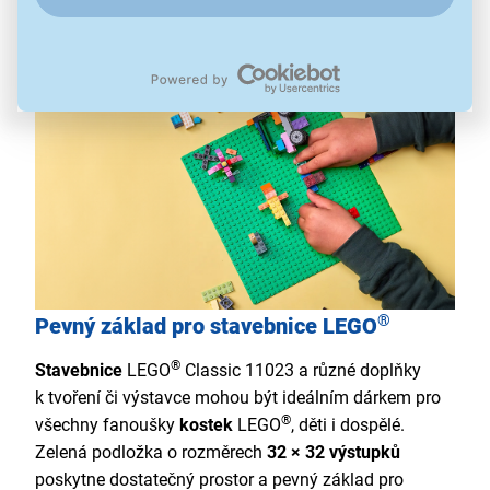
doporučený věk 4+
®
Pevný základ pro stavebnice LEGO
®
Stavebnice
LEGO
Classic 11023 a různé doplňky
k tvoření či výstavce mohou být ideálním dárkem pro
®
všechny fanoušky
kostek
LEGO
, děti i dospělé.
Zelená podložka o rozměrech
32 × 32 výstupků
poskytne dostatečný prostor a pevný základ pro