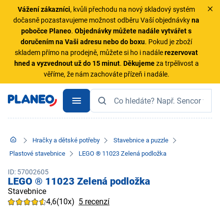
Vážení zákazníci
, kvůli přechodu na nový skladový systém
dočasně pozastavujeme možnost odběru Vaší objednávky
na
pobočce Planeo
.
Objednávky
můžete nadále vytvářet s
doručením na Vaši adresu nebo do boxu
. Pokud je zboží
skladem přímo na prodejně, můžete si ho i nadále
rezervovat
hned a vyzvednout už do 15 minut
.
Děkujeme
za trpělivost a
věříme, že nám zachováte přízeň i nadále.
Hračky a dětské potřeby
Stavebnice a puzzle
Plastové stavebnice
LEGO ® 11023 Zelená podložka
ID: 57002605
LEGO ® 11023 Zelená podložka
Stavebnice
4,6
(10x)
5 recenzí