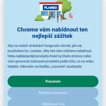
Chceme vám nabídnout ten
nejlepší zážitek
Aby na našich stránkách fungovalo vše tak, jak má,
používáme tzv. cookies. Díky nim vám můžeme nabídnout
třeba nejhledanější produkty hned na titulní stránce, nebo
vám upravovat zobrazení produktů podle toho, co na webu
hledáte. Kliknutím na tlačítko „rozumím“ souhlasíte
®
Stavebnice LEGO
Classic 11023 Zelená
s využíváním cookies pro analytické účely a předáním údajů o
podložka na stavění
chování na webu pro zobrazení cílených reklam. Pokud vás
Rozumím
zajímají detaily, jak u nás s cookies a dalšími údaji pracujeme,
®
32 × 32 cm výstupků pro stavění LEGA
klikněte
sem
.
pevná a odolná
Detailní nastavení
skvělý dárek pro fanoušky stavebnic
®
Odmítnout vše
prostor pro jakékoliv výtvory LEGO