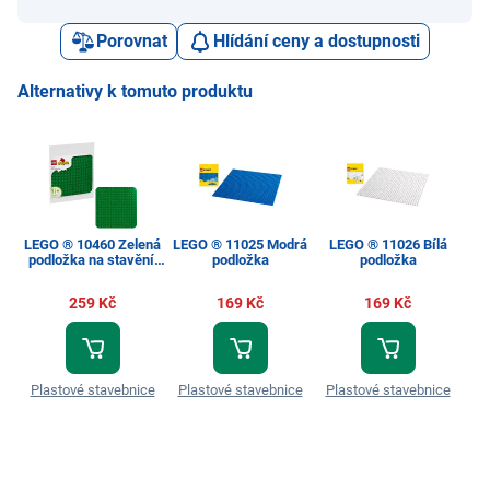
Porovnat
Hlídání ceny a dostupnosti
Alternativy k tomuto produktu
LEGO ® 10460 Zelená
LEGO ® 11025 Modrá
LEGO ® 11026 Bílá
LE
podložka na stavění,
podložka
podložka
po
Duplo
259 Kč
169 Kč
169 Kč
Plastové stavebnice
Plastové stavebnice
Plastové stavebnice
Pl