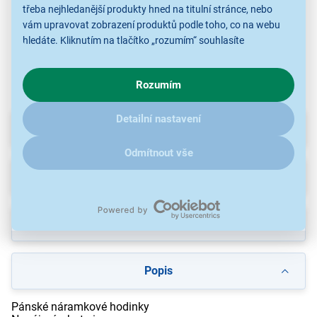
třeba nejhledanější produkty hned na titulní stránce, nebo
vám upravovat zobrazení produktů podle toho, co na webu
Hodinky Lee Cooper
Hodinky Lee Cooper
Hodinky Lee Cooper
Ho
hledáte. Kliknutím na tlačítko „rozumím“ souhlasíte
s využíváním cookies pro analytické účely a předáním údajů o
chování na webu pro zobrazení cílených reklam. Pokud vás
Rozumím
zajímají detaily, jak u nás s cookies a dalšími údaji pracujeme,
klikněte
sem
.
Detailní nastavení
Parametry
Odmítnout vše
Recenze
Ke stažení
Popis
Pánské náramkové hodinky