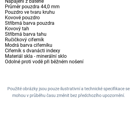
Napájení z baterie
Průměr pouzdra 44,0 mm
Pouzdro ve tvaru kruhu
Kovové pouzdro
Stříbrná barva pouzdra
Kovový tah
Stříbrná barva tahu
Ručičkový ciferník
Modrá barva ciferníku
Ciferník s dvanácti indexy
Materiál skla - minerální sklo
Odolné proti vodě při běžném nošení
Použité obrázky jsou pouze ilustrativní a technické specifikace se
mohou v průběhu času změnit bez předchozího upozornění.