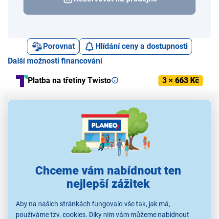
Porovnat
Hlídání ceny a dostupnosti
Další možnosti financování
Platba na třetiny Twisto
3 ×
663 Kč
Alternativy k tomuto produktu
Chceme vám nabídnout ten
Lee Cooper
Lee Cooper
Lee Cooper
nejlepší zážitek
LC07506.351
LC08290.170
LC08303.170
1 890 Kč
1 990 Kč
1 890 Kč
Aby na našich stránkách fungovalo vše tak, jak má,
používáme tzv. cookies. Díky nim vám můžeme nabídnout