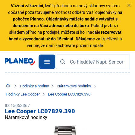
Vážení zákazníci
, kvůli přechodu na nový skladový systém
dočasně pozastavujeme možnost odběru Vaší objednávky
na
pobočce Planeo
.
Objednávky
můžete nadále vytvářet s
doručením na Vaši adresu nebo do boxu
. Pokud je zboží
skladem přímo na prodejně, můžete si ho i nadále
rezervovat
hned a vyzvednout už do 15 minut
.
Děkujeme
za trpělivost a
věříme, že nám zachováte přízeň i nadále.
Hodinky a hodiny
Náramkové hodinky
Hodinky Lee Cooper
Lee Cooper LC07829.390
ID: 15053367
Lee Cooper LC07829.390
Náramkové hodinky