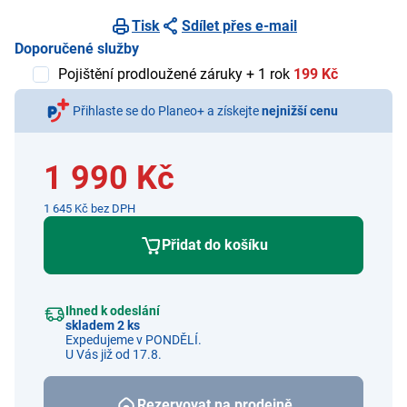
Tisk
Sdílet přes e-mail
Doporučené služby
Pojištění prodloužené záruky + 1 rok
199 Kč
Přihlaste se do Planeo+ a získejte
nejnižší cenu
1 990 Kč
1 645 Kč bez DPH
Přidat do košíku
Ihned k odeslání
skladem 2 ks
Expedujeme v PONDĚLÍ.
U Vás již od 17.8.
Rezervovat na prodejně