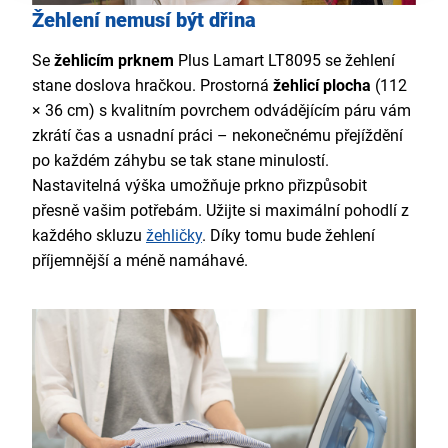
Žehlení nemusí být dřina
Se
žehlicím prknem
Plus Lamart LT8095 se žehlení
stane doslova hračkou. Prostorná
žehlicí plocha
(112
× 36 cm) s kvalitním povrchem odvádějícím páru vám
zkrátí čas a usnadní práci – nekonečnému přejíždění
po každém záhybu se tak stane minulostí.
Nastavitelná výška umožňuje prkno přizpůsobit
přesně vašim potřebám. Užijte si maximální pohodlí z
každého skluzu
žehličky
. Díky tomu bude žehlení
příjemnější a méně namáhavé.