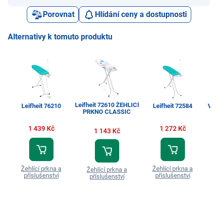
Porovnat
Hlídání ceny a dostupnosti
Alternativy k tomuto produktu
Leifheit 72610 ŽEHLICÍ
Leifheit 76210
Leifheit 72584
Vil
PRKNO CLASSIC
1 439 Kč
1 272 Kč
1 143 Kč
Žehlící prkna a
Žehlící prkna a
Žehlící prkna a
příslušenství
příslušenství
příslušenství