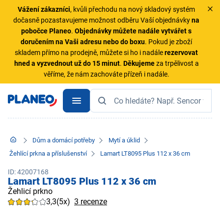
Vážení zákazníci
, kvůli přechodu na nový skladový systém
dočasně pozastavujeme možnost odběru Vaší objednávky
na
pobočce Planeo
.
Objednávky
můžete nadále vytvářet s
doručením na Vaši adresu nebo do boxu
. Pokud je zboží
skladem přímo na prodejně, můžete si ho i nadále
rezervovat
hned a vyzvednout už do 15 minut
.
Děkujeme
za trpělivost a
věříme, že nám zachováte přízeň i nadále.
Dům a domácí potřeby
Mytí a úklid
Žehlící prkna a příslušenství
Lamart LT8095 Plus 112 x 36 cm
ID: 42007168
Lamart LT8095 Plus 112 x 36 cm
Žehlicí prkno
3,3
(5x)
3 recenze