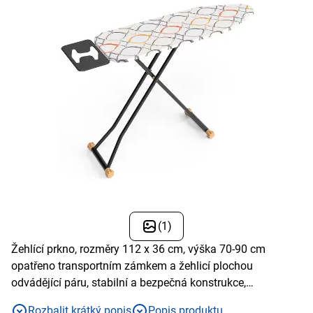
(1)
Žehlící prkno, rozměry 112 x 36 cm, výška 70-90 cm
opatřeno transportním zámkem a žehlicí plochou
odvádějící páru, stabilní a bezpečná konstrukce,
protiskluzové koncovky na nohou, bavlněný potah
Rozbalit krátký popis
Popis produktu