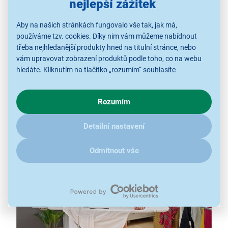
nejlepší zážitek
Aby na našich stránkách fungovalo vše tak, jak má,
Žehlicí prkno Plus Lamart LT8095
používáme tzv. cookies. Díky nim vám můžeme nabídnout
třeba nejhledanější produkty hned na titulní stránce, nebo
rozměry 112 × 36 cm
vám upravovat zobrazení produktů podle toho, co na webu
hledáte. Kliknutím na tlačítko „rozumím“ souhlasíte
nastavitelná výška
s využíváním cookies pro analytické účely a předáním údajů o
odkládací plocha na žehličku
chování na webu pro zobrazení cílených reklam. Pokud vás
protiskluzové koncovky
Rozumím
zajímají detaily, jak u nás s cookies a dalšími údaji pracujeme,
klikněte
sem
.
Detailní nastavení
Odmítnout vše