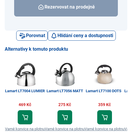
Rezervovat na prodejně
Porovnat
Hlídání ceny a dostupnosti
Alternativy k tomuto produktu
Lamart LT7004 LUMIER
Lamart LT7056 MATT
Lamart LT7100 DOTS
Lam
469 Kč
275 Kč
359 Kč
Varné konvice na plotnu
Varné konvice na plotnu
Varné konvice na plotnu
Varn