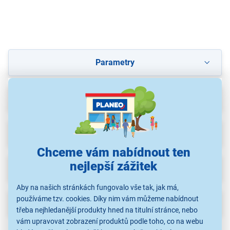
Parametry
Příslušenství
(60)
Recenze
Chceme vám nabídnout ten
nejlepší zážitek
Ke stažení
(1)
Aby na našich stránkách fungovalo vše tak, jak má,
používáme tzv. cookies. Díky nim vám můžeme nabídnout
Popis
třeba nejhledanější produkty hned na titulní stránce, nebo
vám upravovat zobrazení produktů podle toho, co na webu