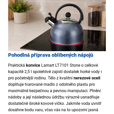
Pohodlná příprava oblíbených nápojů
Praktická
konvice
Lamart LT7101 Stone o celkové
kapacitě 2,5 l spolehlivě zajistí dostatek horké vody i
pro početnější rodinu. Tělo z kvalitní
nerezové oceli
doplňuje tvarované madlo z odolného plastu pro
maximálně bezpečnou a pevnou manipulaci. Plnění
nádoby a její následnou údržbu výrazně usnadňuje
dostatečně široké kovové víčko. Jakmile voda uvnitř
dosáhne bodu varu, včas vás na to upozorní jasná