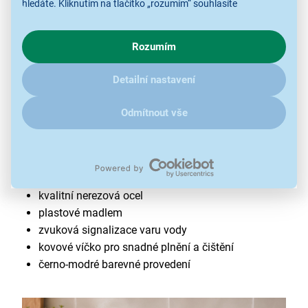
hledáte. Kliknutím na tlačítko „rozumím“ souhlasíte
s využíváním cookies pro analytické účely a předáním údajů o
chování na webu pro zobrazení cílených reklam. Pokud vás
Rozumím
zajímají detaily, jak u nás s cookies a dalšími údaji pracujeme,
klikněte
sem
.
Detailní nastavení
Odmítnout vše
Konvice Lamart LT7101 Stone
objem 2,5 l
kvalitní nerezová ocel
plastové madlem
zvuková signalizace varu vody
kovové víčko pro snadné plnění a čištění
černo-modré barevné provedení