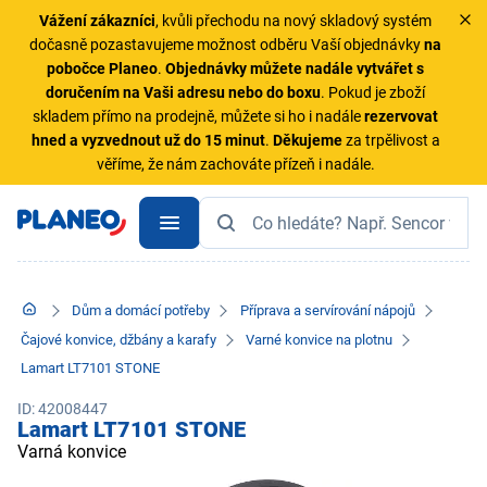
Vážení zákazníci
, kvůli přechodu na nový skladový systém
dočasně pozastavujeme možnost odběru Vaší objednávky
na
pobočce Planeo
.
Objednávky
můžete nadále vytvářet s
doručením na Vaši adresu nebo do boxu
. Pokud je zboží
skladem přímo na prodejně, můžete si ho i nadále
rezervovat
hned a vyzvednout už do 15 minut
.
Děkujeme
za trpělivost a
věříme, že nám zachováte přízeň i nadále.
Dům a domácí potřeby
Příprava a servírování nápojů
Čajové konvice, džbány a karafy
Varné konvice na plotnu
Lamart LT7101 STONE
ID: 42008447
Lamart LT7101 STONE
Varná konvice