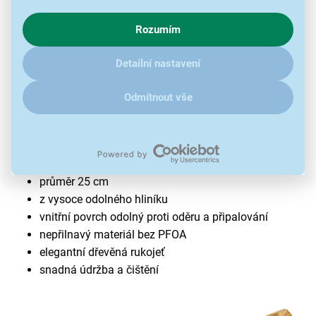
s využíváním cookies pro analytické účely a předáním údajů o
chování na webu pro zobrazení cílených reklam. Pokud vás
Rozumím
zajímají detaily, jak u nás s cookies a dalšími údaji pracujeme,
klikněte
sem
.
Detailní nastavení
Odmítnout vše
Pánev na palačinky Lamart LT1289
NATUR
průměr 25 cm
z vysoce odolného hliníku
vnitřní povrch odolný proti oděru a připalování
nepřilnavý materiál bez PFOA
elegantní dřevěná rukojeť
snadná údržba a čištění