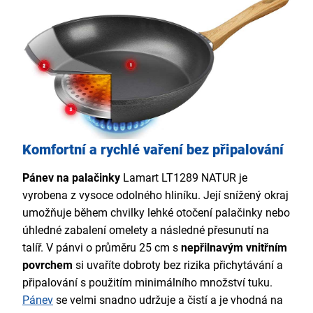
Komfortní a rychlé vaření bez připalování
Pánev na palačinky
Lamart LT1289 NATUR je
vyrobena z vysoce odolného hliníku. Její snížený okraj
umožňuje během chvilky lehké otočení palačinky nebo
úhledné zabalení omelety a následné přesunutí na
talíř. V pánvi o průměru 25 cm s
nepřilnavým vnitřním
povrchem
si uvaříte dobroty bez rizika přichytávání a
připalování s použitím minimálního množství tuku.
Pánev
se velmi snadno udržuje a čistí a je vhodná na