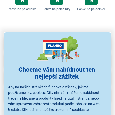
Pánve na palačinky
Pánve na palačinky
Pánve na palačinky
Pá
Parametry
Recenze
Chceme vám nabídnout ten
nejlepší zážitek
Ke stažení
(1)
Aby na našich stránkách fungovalo vše tak, jak má,
používáme tzv. cookies. Díky nim vám můžeme nabídnout
Popis
třeba nejhledanější produkty hned na titulní stránce, nebo
vám upravovat zobrazení produktů podle toho, co na webu
hledáte. Kliknutím na tlačítko „rozumím“ souhlasíte