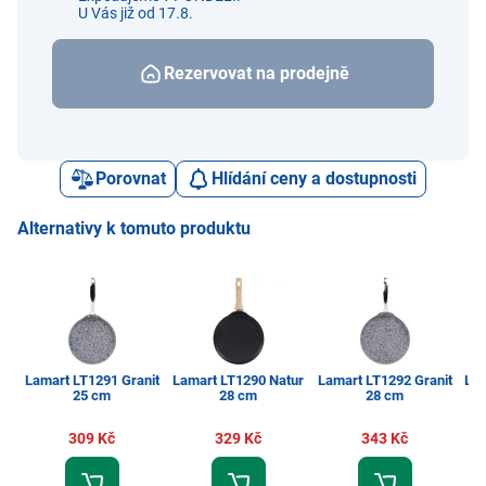
U Vás již od 17.8.
Rezervovat na prodejně
Porovnat
Hlídání ceny a dostupnosti
Alternativy k tomuto produktu
Lamart LT1291 Granit
Lamart LT1290 Natur
Lamart LT1292 Granit
Lam
25 cm
28 cm
28 cm
309 Kč
329 Kč
343 Kč