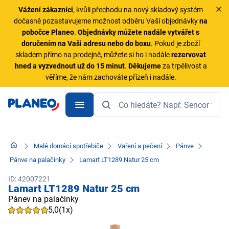
Vážení zákazníci
, kvůli přechodu na nový skladový systém
dočasně pozastavujeme možnost odběru Vaší objednávky
na
pobočce Planeo
.
Objednávky
můžete nadále vytvářet s
doručením na Vaši adresu nebo do boxu
. Pokud je zboží
skladem přímo na prodejně, můžete si ho i nadále
rezervovat
hned a vyzvednout už do 15 minut
.
Děkujeme
za trpělivost a
věříme, že nám zachováte přízeň i nadále.
Malé domácí spotřebiče
Vaření a pečení
Pánve
Pánve na palačinky
Lamart LT1289 Natur 25 cm
ID: 42007221
Lamart LT1289 Natur 25 cm
Pánev na palačinky
5,0
(1x)