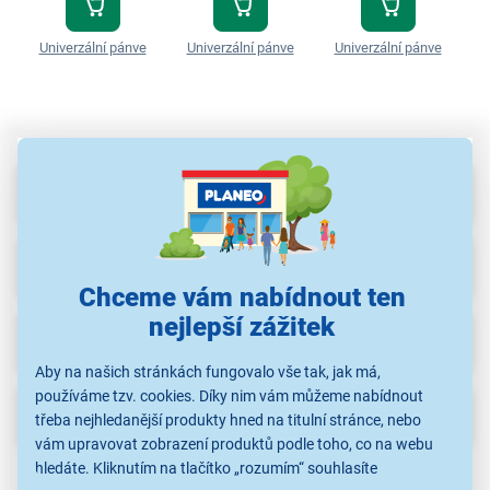
Univerzální pánve
Univerzální pánve
Univerzální pánve
U
Parametry
Recenze
(2)
Chceme vám nabídnout ten
nejlepší zážitek
Ke stažení
(1)
Aby na našich stránkách fungovalo vše tak, jak má,
používáme tzv. cookies. Díky nim vám můžeme nabídnout
Popis
třeba nejhledanější produkty hned na titulní stránce, nebo
vám upravovat zobrazení produktů podle toho, co na webu
hledáte. Kliknutím na tlačítko „rozumím“ souhlasíte