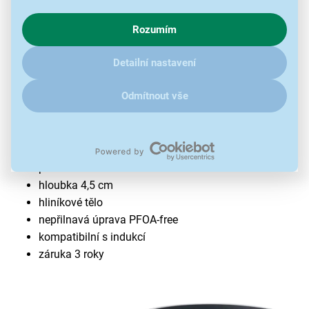
s využíváním cookies pro analytické účely a předáním údajů o
chování na webu pro zobrazení cílených reklam. Pokud vás
Rozumím
zajímají detaily, jak u nás s cookies a dalšími údaji pracujeme,
klikněte
sem
.
Detailní nastavení
Odmítnout vše
Pánev Lamart ORRO LT1236
průměr 20 cm
hloubka 4,5 cm
hliníkové tělo
nepřilnavá úprava PFOA-free
kompatibilní s indukcí
záruka 3 roky