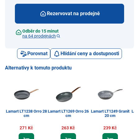
Rezervovat na prodejně
Odběr do 15 minut
na 64 prodejnách
Porovnat
Hlídání ceny a dostupnosti
Alternativy k tomuto produktu
Lamart LT1238 Orro 28
Lamart LT1269 Orro 26
Lamart LT1249 Granit
Lam
cm
cm
20 cm
271 Kč
263 Kč
239 Kč