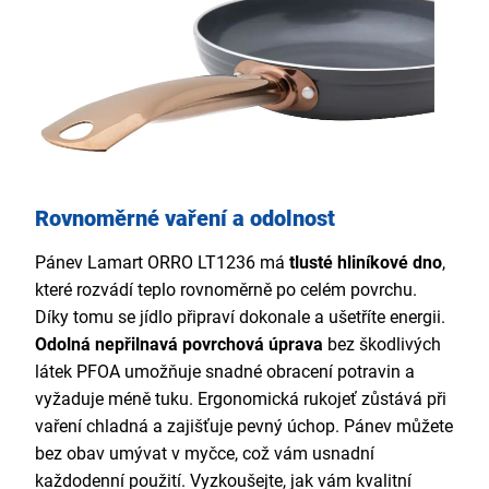
Rovnoměrné vaření a odolnost
Pánev Lamart ORRO LT1236 má
tlusté hliníkové dno
,
které rozvádí teplo rovnoměrně po celém povrchu.
Díky tomu se jídlo připraví dokonale a ušetříte energii.
Odolná nepřilnavá povrchová úprava
bez škodlivých
látek PFOA umožňuje snadné obracení potravin a
vyžaduje méně tuku. Ergonomická rukojeť zůstává při
vaření chladná a zajišťuje pevný úchop. Pánev můžete
bez obav umývat v myčce, což vám usnadní
každodenní použití. Vyzkoušejte, jak vám kvalitní