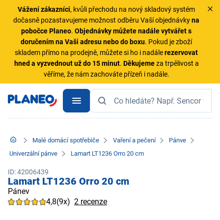
Vážení zákazníci
, kvůli přechodu na nový skladový systém
dočasně pozastavujeme možnost odběru Vaší objednávky
na
pobočce Planeo
.
Objednávky
můžete nadále vytvářet s
doručením na Vaši adresu nebo do boxu
. Pokud je zboží
skladem přímo na prodejně, můžete si ho i nadále
rezervovat
hned a vyzvednout už do 15 minut
.
Děkujeme
za trpělivost a
věříme, že nám zachováte přízeň i nadále.
Malé domácí spotřebiče
Vaření a pečení
Pánve
Univerzální pánve
Lamart LT1236 Orro 20 cm
ID: 42006439
Lamart LT1236 Orro 20 cm
Pánev
4,8
(9x)
2 recenze