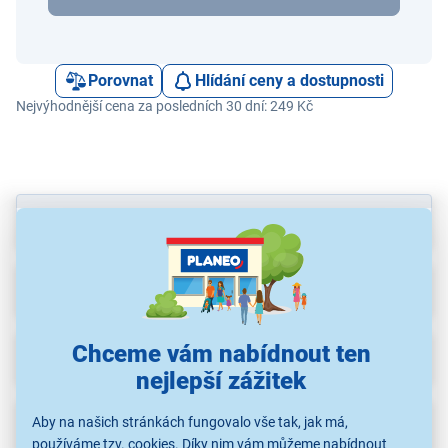
Porovnat
Hlídání ceny a dostupnosti
Nejvýhodnější cena za posledních 30 dní: 249 Kč
Parametry
Recenze
(1)
Chceme vám nabídnout ten
Ke stažení
nejlepší zážitek
Aby na našich stránkách fungovalo vše tak, jak má,
Popis
používáme tzv. cookies. Díky nim vám můžeme nabídnout