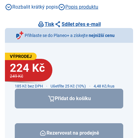
použitelné, BPA free
Rozbalit krátký popis
Popis produktu
Tisk
Sdílet přes e-mail
Přihlaste se do Planeo+ a získejte
nejnižší cenu
VÝPRODEJ
224 Kč
249 Kč
185 Kč bez DPH
Ušetříte 25 Kč (10%)
4,48 Kč/kus
Přidat do košíku
Rezervovat na prodejně