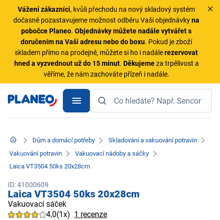
Vážení zákazníci
, kvůli přechodu na nový skladový systém
dočasně pozastavujeme možnost odběru Vaší objednávky
na
pobočce Planeo
.
Objednávky
můžete nadále vytvářet s
doručením na Vaši adresu nebo do boxu
. Pokud je zboží
skladem přímo na prodejně, můžete si ho i nadále
rezervovat
hned a vyzvednout už do 15 minut
.
Děkujeme
za trpělivost a
věříme, že nám zachováte přízeň i nadále.
Dům a domácí potřeby
Skladování a vakuování potravin
Vakuování potravin
Vakuovací nádoby a sáčky
Laica VT3504 50ks 20x28cm
ID: 41000609
Laica VT3504 50ks 20x28cm
Vakuovací sáček
4,0
(1x)
1 recenze