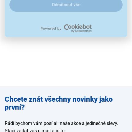
Odmítnout vše
Zadejte
Chcete znát všechny novinky jako
e-mail
první?
Rádi bychom vám posílali naše akce a jedinečné slevy.
Stačí zadat váš e-mail a je to.