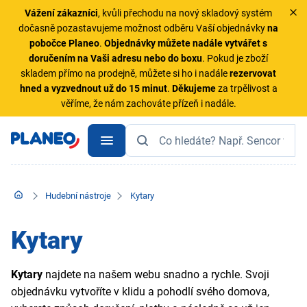
Vážení zákazníci
, kvůli přechodu na nový skladový systém
dočasně pozastavujeme možnost odběru Vaší objednávky
na
pobočce Planeo
.
Objednávky
můžete nadále vytvářet s
doručením na Vaši adresu nebo do boxu
. Pokud je zboží
skladem přímo na prodejně, můžete si ho i nadále
rezervovat
hned a vyzvednout už do 15 minut
.
Děkujeme
za trpělivost a
věříme, že nám zachováte přízeň i nadále.
Hudební nástroje
Kytary
Kytary
Kytary
najdete na našem webu snadno a rychle. Svoji
objednávku vytvoříte v klidu a pohodlí svého domova,