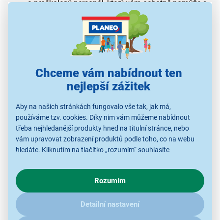
a proškolený personál, který vám ochotně pomůže s
zakoupení dárkového poukazu v některé
výběrem.
z našich
kamenných poboček
. Univerzální řešení pro nákup
Číst více >>>
v kategorii:
Kytary
– různé hodnoty poukazů a platnost 1
rok od zakoupení vás rozhodně potěší.
Zobrazit filtry
Chceme vám nabídnout ten
nejlepší zážitek
0 produktů
Aby na našich stránkách fungovalo vše tak, jak má,
používáme tzv. cookies. Díky nim vám můžeme nabídnout
Řazení: Dle doporučení
třeba nejhledanější produkty hned na titulní stránce, nebo
vám upravovat zobrazení produktů podle toho, co na webu
hledáte. Kliknutím na tlačítko „rozumím“ souhlasíte
s využíváním cookies pro analytické účely a předáním údajů o
Použité obrázky jsou pouze ilustrativní a technické specifikace se
chování na webu pro zobrazení cílených reklam. Pokud vás
Rozumím
mohou v průběhu času změnit bez předchozího upozornění.
zajímají detaily, jak u nás s cookies a dalšími údaji pracujeme,
klikněte
sem
.
Detailní nastavení