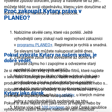
vyberete způsob doručení, platby a následně se už jen
můžete těšit na svoji objednávku, kterou vám doručíme až
Proč zakoupit Kytary právě v
domů nebo na některou z našich poboček.
PLANEO?
Nabízíme skvělé ceny, které vás potěší. Ještě
výhodnější ceny získají naši registrovaní zákazníci
v
programu PLANEO+
. Registrace je rychlá a snadná.
Se slevami tak můžete nakupovat ještě dnes.
Pokud vybíráte
Kytary
na našem webu,
je
Zakoupené zboží vám dovezeme až domů a v
dobré vědět,
případě zájmu ho i zapojíme a odvezeme starý
spotřebič (u vybraných artiklů).
že si můžete zvolit svůj výrobek podle filtrů, které najdete
Nabízíme širokou škálu doplňkových služeb jako
v levé části katalogu produktů. Řadit můžete vybraný
prodloužená záruka nebo dodatkové pojištění
produkt i podle ceny od nejlevnějšího po nejdražší, nebo si
produktů proti náhodnému poškození/odcizení.
zobrazit doporučené produkty. Díky tomu bude váš výběr
Kytary
jako dárek
Zboží u nás nakoupíte i
na splátky
, u kterých máme
přesnější a uspokojí zcela vaše potřeby.
jedny z nejvýhodnějších podmínek na trhu.
Pokud si stále nejste jistí, jaké zboží je nejlepší nebo by
Máme více než
100 prodejen
po celé České republice
vyhovovalo vašim blízkým, nabízíme vám možnost