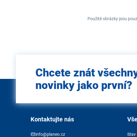
Použité obrázky jsou pouz
Zadejte
Chcete znát všechn
e-mail
novinky jako první?
Kontaktujte nás
Vše
info@planeo.cz
Stav