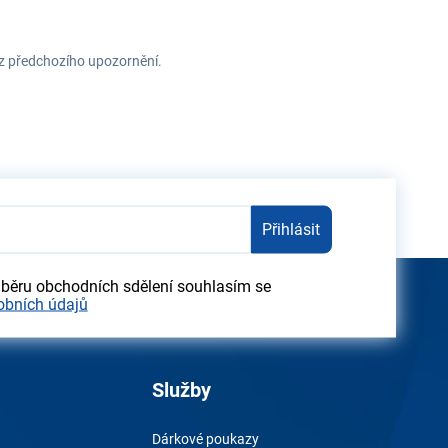
ez předchozího upozornění.
Přihlásit
dběru obchodních sdělení souhlasím se
obních údajů
Služby
Dárkové poukazy