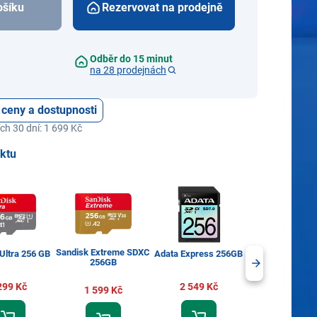
ošíku
Rezervovat na prodejně
Odběr do 15 minut
na 28 prodejnách
 ceny a dostupnosti
ch 30 dní: 1 699 Kč
uktu
Sandisk Extreme SDXC
Adata Premier E
Ultra 256 GB
Adata Express 256GB
256GB
256GB
299 Kč
2 549 Kč
1 599 Kč
2 389 Kč