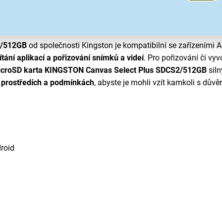
2/512GB
od společnosti Kingston je kompatibilní se zařízeními A
ítání aplikací a pořizování snímků a videí
. Pro pořizování či vy
croSD karta KINGSTON Canvas Select Plus SDCS2/512GB
sil
 prostředích a podmínkách
, abyste je mohli vzít kamkoli s důvě
roid