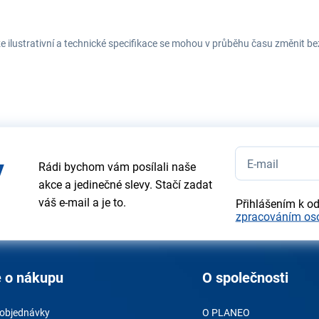
e ilustrativní a technické specifikace se mohou v průběhu času změnit b
y
Rádi bychom vám posílali naše
akce a jedinečné slevy. Stačí zadat
váš e-mail a je to.
Přihlášením k o
zpracováním os
 o nákupu
O společnosti
 objednávky
O PLANEO