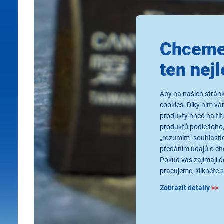
Chceme
ten nejl
Aby na našich stránk
cookies. Díky nim v
produkty hned na tit
produktů podle toho,
„rozumím“ souhlasíte
předáním údajů o ch
Pokud vás zajímají de
pracujeme, klikněte
Zobrazit detaily
>>