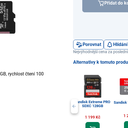
Přidat do k
Porovnat
Hlídání
Nejvýhodnější cena za poslední
Alternativy k tomuto prod
GB, rychlost čtení 100
Sandisk Extreme PRO
Sandisk 
SDXC 128GB
1 
1 199 Kč