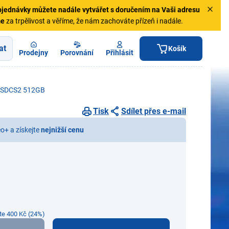
jednávky
můžete nadále vytvářet s doručením na Vaši adresu
me
za trpělivost a věříme, že nám zachováte přízeň i nadále.
at
Košík
Prodejny
Porovnání
Přihlásit
 SDCS2 512GB
Tisk
Sdílet přes e-mail
eo+ a získejte
nejnižší cenu
íte 400 Kč (24%)