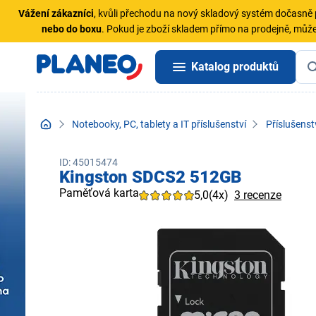
Vážení zákazníci
, kvůli přechodu na nový skladový systém dočasn
nebo do boxu
. Pokud je zboží skladem přímo na prodejně, může
Katalog produktů
Notebooky, PC, tablety a IT příslušenství
Příslušenst
ID: 45015474
Kingston SDCS2 512GB
Paměťová karta
5,0
(4x)
3 recenze