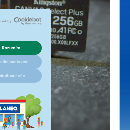
Rozumím
ailní nastavení
dmítnout vše