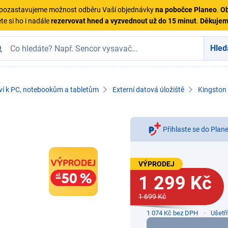
ě pozastavujeme možnost odběru Vaší objednávky
na pobočce Planeo
.
Ob
te si ho i nadále
rezervovat hned a vyzvednout už do 15 minut
.
Děkuje
Hled
ví k PC, notebookům a tabletům
Externí datová úložiště
Kingston
Přihlaste se do Plan
VÝPRODEJ
1 299 Kč
1 699 Kč
1 074 Kč bez DPH
Ušetř