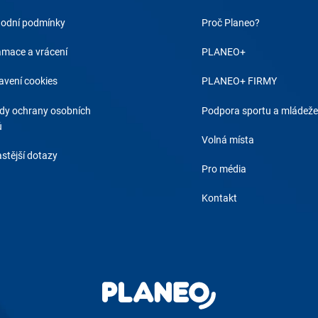
odní podmínky
Proč Planeo?
amace a vrácení
PLANEO+
avení cookies
PLANEO+ FIRMY
dy ochrany osobních
Podpora sportu a mládeže
ů
Volná místa
stější dotazy
Pro média
Kontakt