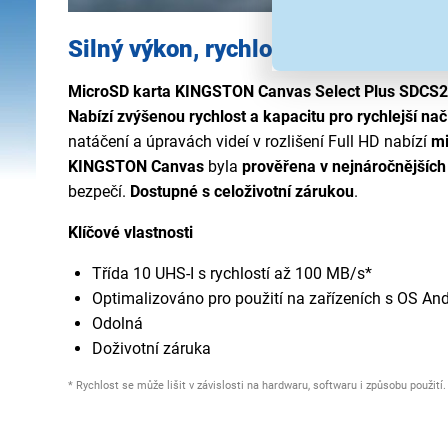
Silný výkon, rychlost a odolnost
MicroSD karta KINGSTON Canvas Select Plus SDCS
Nabízí zvýšenou rychlost a kapacitu pro rychlejší nač
natáčení a úpravách videí v rozlišení Full HD nabízí
mi
KINGSTON Canvas
byla
prověřena v nejnáročnějších
bezpečí.
Dostupné s celoživotní zárukou
.
Klíčové vlastnosti
Třída 10 UHS-I s rychlostí až 100 MB/s*
Optimalizováno pro použití na zařízeních s OS And
Odolná
Doživotní záruka
* Rychlost se může lišit v závislosti na hardwaru, softwaru i způsobu použití.