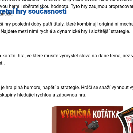
svou herní i sběratelskou hodnotu. Tyto hry zaujmou propracovan
retní hry současnosti
alíček.
ší hry poslední doby patří tituly, které kombinují originální mec
 Najdete mezi nimi rychlé a dynamické hry i složitější strategie.
 karetní hra, ve které musíte vymýšlet slova na dané téma, než 
ti.
a
 je hra plná humoru, napětí a strategie. Hráči se snaží vyhnou
o skupiny hledající rychlou a zábavnou hru.