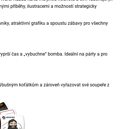
ými příběhy, ilustracemi a možností strategicky
haniky, atraktivní grafiku a spoustu zábavy pro všechny
vyprší čas a „vybuchne“ bomba. Ideální na párty a pro
t výbušným koťátkům a zároveň vyřazovat své soupeře z