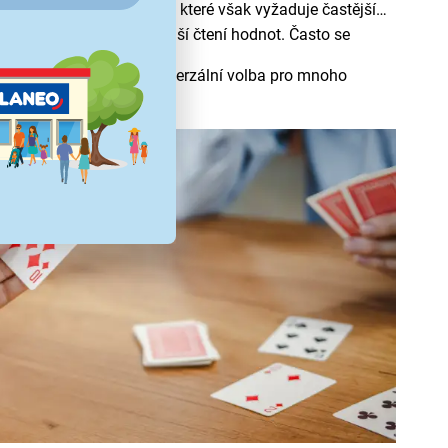
ým a tradičním vzhledem, které však vyžaduje častější
ientaci při hře a snadnější čtení hodnot. Často se
, Žolíky či Blackjack. Univerzální volba pro mnoho