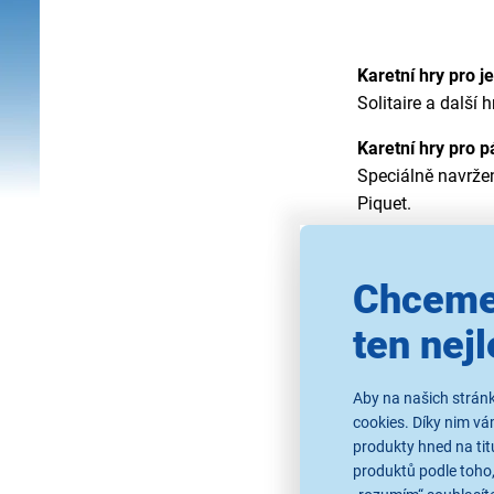
Karetní hry pro 
Solitaire a další 
Karetní hry pro 
Speciálně navržen
Piquet.
Rodinné karetní 
Zábavné, nenáročn
Chceme
Kvarteto, jednodu
schopnosti.
ten nejl
Karetní hry pro d
Hry s jednoduchým
Aby na našich stránk
pexeso v karetní 
cookies. Díky nim v
produkty hned na tit
Karetní hry s ma
produktů podle toho,
Ideální pro klasi