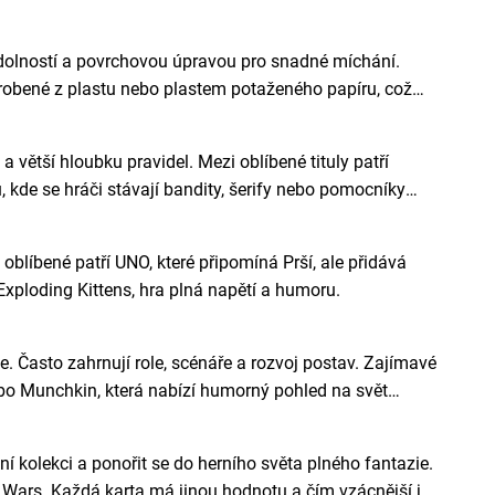
odolností a povrchovou úpravou pro snadné míchání.
yrobené z plastu nebo plastem potaženého papíru, což
 a větší hloubku pravidel. Mezi oblíbené tituly patří
kde se hráči stávají bandity, šerify nebo pomocníky
oblíbené patří UNO, které připomíná Prší, ale přidává
 Exploding Kittens, hra plná napětí a humoru.
e. Často zahrnují role, scénáře a rozvoj postav. Zajímavé
o Munchkin, která nabízí humorný pohled na svět
í kolekci a ponořit se do herního světa plného fantazie.
Wars. Každá karta má jinou hodnotu a čím vzácnější je,