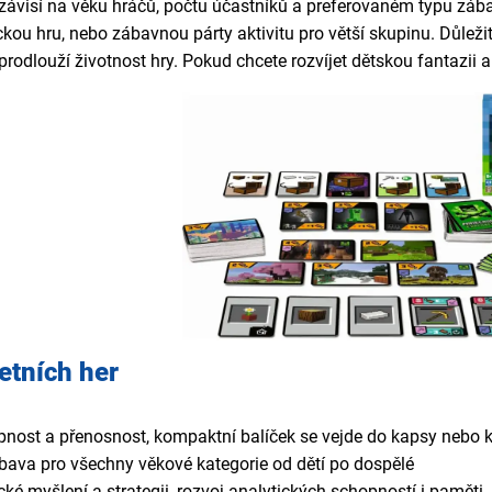
 závisí na věku hráčů, počtu účastníků a preferovaném typu záb
ickou hru, nebo zábavnou párty aktivitu pro větší skupinu. Důleži
prodlouží životnost hry. Pokud chcete rozvíjet dětskou fantazii 
etních her
nost a přenosnost, kompaktní balíček se vejde do kapsy nebo 
ábava pro všechny věkové kategorie od dětí po dospělé
cké myšlení a strategii, rozvoj analytických schopností i paměti