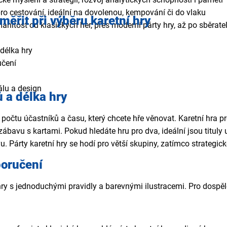
pro cestování, ideální na dovolenou, kempování či do vlaku
měřit při výběru karetní hry
nitost od klasických her, přes moderní párty hry, až po sběratel
 délka hry
učení
ry
iálu a design
ů a délka hry
 počtu účastníků a času, který chcete hře věnovat. Karetní hra 
 zábavu s kartami. Pokud hledáte hru pro dva, ideální jsou tituly
vu. Párty karetní hry se hodí pro větší skupiny, zatímco strategi
poručení
 hry s jednoduchými pravidly a barevnými ilustracemi. Pro dospělé