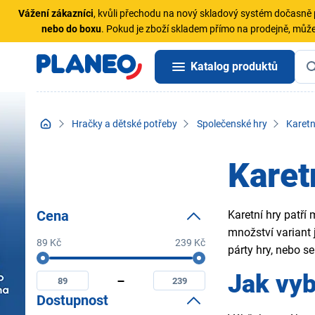
Vážení zákazníci
, kvůli přechodu na nový skladový systém dočasn
nebo do boxu
. Pokud je zboží skladem přímo na prodejně, může
Katalog produktů
Hračky a dětské potřeby
Společenské hry
Karetn
Karet
Cena
Karetní hry patří
množství variant j
89 Kč
239 Kč
párty hry, nebo s
Cena
Minimální
Maximální
Jak vyb
cena
cena
Dostupnost