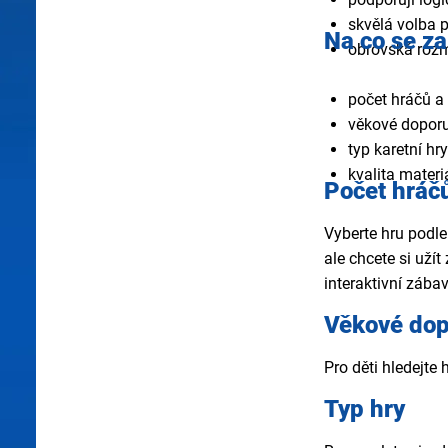
skvělá volba 
Na co se za
obrovská rozma
počet hráčů a
věkové dopor
typ karetní h
kvalita mater
Počet hráč
Vyberte hru podle
ale chcete si užít
interaktivní zába
Věkové do
Pro děti hledejte
Typ hry