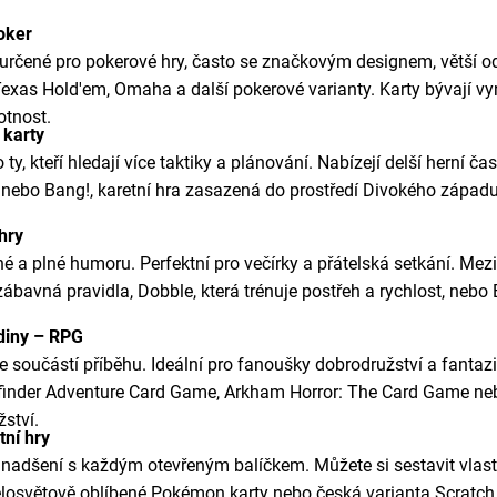
poker
y určené pro pokerové hry, často se značkovým designem, větší 
Texas Hold'em, Omaha a další pokerové varianty. Karty bývají v
votnost.
í karty
ty, kteří hledají více taktiky a plánování. Nabízejí delší herní čas
ebo Bang!, karetní hra zasazená do prostředí Divokého západu, 
 hry
é a plné humoru. Perfektní pro večírky a přátelská setkání. Mezi 
 zábavná pravidla, Dobble, která trénuje postřeh a rychlost, nebo
rdiny – RPG
te součástí příběhu. Ideální pro fanoušky dobrodružství a fantazi
finder Adventure Card Game, Arkham Horror: The Card Game neb
žství.
tní hry
í nadšení s každým otevřeným balíčkem. Můžete si sestavit vlastn
elosvětově oblíbené Pokémon karty nebo česká varianta Scratch 