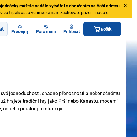
jednávky
můžete nadále vytvářet s doručením na Vaši adresu
me
za trpělivost a věříme, že nám zachováte přízeň i nadále.
at
Košík
Prodejny
Porovnání
Přihlásit
Díky své jednoduchosti, snadné přenosnosti a nekonečnému
ť už hrajete tradiční hry jako Prší nebo Kanastu, moderní
napětí i prostor pro strategii.