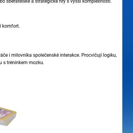
nebo sběratelské a strategické hry s vyšší komplexností.
ní komfort.
áče i milovníka společenské interakce. Procvičují logiku,
avu s tréninkem mozku.