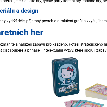
 preferujete klasické hry, rychlé párty karetní hry, rodinné hry, 
eriálu a design
rty vydrží déle, příjemný povrch a atraktivní grafika zvyšují her
retních her
rozmanité a nabízejí zábavu pro každého. Potěší strategického hr
 číst soupeře a přinášejí intelektuální výzvy, které spojují záb