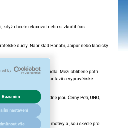
í, když chcete relaxovat nebo si zkrátit čas.
řátelské duely. Například Hanabi, Jaipur nebo klasický
ustrace a jednoduchá pravidla. Mezi oblíbené patří
nebo Dixit, která rozvíjí fantazii a vypravěčské
Rozumím
rují učení a fantazii. Vhodné jsou Černý Petr, UNO,
reakce.
ailní nastavení
ují 32 karet s tradičními motivy a jsou skvělé pro
dmítnout vše