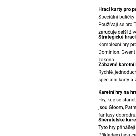
Hrací karty pro 
Speciální balíčk
Používají se pro 
zaručuje delší ži
Strategické hrac
Komplexní hry pro 
Dominion, Gwent n
zákona.
Zábavné karetní
Rychlé, jednoduch
speciální karty a
Karetní hry na h
Hry, kde se stane
jsou Gloom, Path
fantasy dobrodru
Sběratelské kare
Tyto hry přinášej
Příkladem jsou c