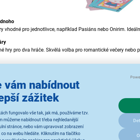
jednoho
hry vhodné pro jednotlivce, například Pasiáns nebo Onirim. Ideáln
páry
é hry pro dva hráče. Skvělá volba pro romantické večery nebo p
hry
é a kreativní hry, které baví děti i dospělé. Obsahují barevné il
 vám nabídnout
chá hra vhodná i pro nejmenší, Ligretto, rychlá a dynamická hra, 
epší zážitek
ěti
i pravidly, edukativními prvky a atraktivní grafikou, které podpo
ách fungovalo vše tak, jak má, používáme tzv.
podobě nebo zábavná hra Dobble, která rozvíjí postřeh a rychlé 
ám můžeme nabídnout třeba nejhledanější
Det
ulní stránce, nebo vám upravovat zobrazení
riášovými kartami
 co na webu hledáte. Kliknutím na tlačítko
cké hry jako Mariáš, Prší, Srdce, Autobus, Kent nebo Sedma. Obsah
O