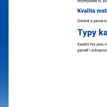
Rozmyslete si, zda
Kvalita mat
Odolné a pevné ka
Typy ka
Karetní hry jsou 
paměť i schopnost