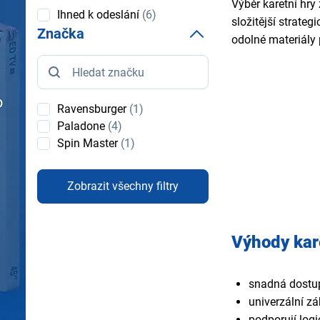
Výběr karetní hry
Dostupnost
Ihned k odeslání
(6)
složitější strateg
Značka
odolné materiály 
Značka
Ravensburger
(1)
Paladone
(4)
Spin Master
(1)
Zobrazit všechny filtry
Výhody kar
snadná dostup
univerzální z
podporují logi