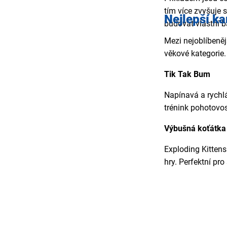
tím více zvyšuje 
Nejlepší ka
budovat vlastní b
Mezi nejoblíbeněj
věkové kategorie.
Tik Tak Bum
Napínavá a rychlá
trénink pohotovos
Výbušná koťátk
Exploding Kittens
hry. Perfektní pr