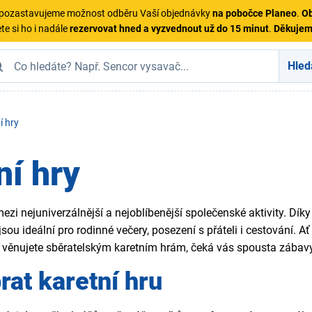
ě pozastavujeme možnost odběru Vaší objednávky
na pobočce Planeo
.
Ob
te si ho i nadále
rezervovat hned a vyzvednout už do 15 minut
.
Děkuje
Hled
í hry
ní hry
 mezi nejuniverzálnější a nejoblíbenější společenské aktivity. 
sou ideální pro rodinné večery, posezení s přáteli i cestování. A
e věnujete sběratelským karetním hrám, čeká vás spousta zábavy, 
rat karetní hru