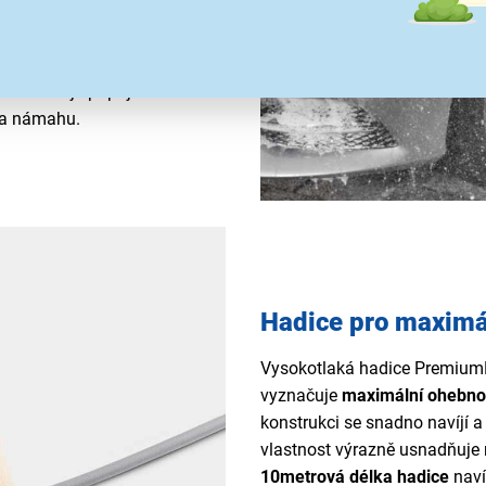
žim Boost
poskytuje extra
yska 3 v 1 Multi Jet
 proudů vody, což zajišťuje
t usnadňuje připojení
s a námahu.
Hadice pro maximáln
Vysokotlaká hadice PremiumF
vyznačuje
maximální ohebno
konstrukci se snadno navíjí a 
vlastnost výrazně usnadňuje m
10metrová délka hadice
naví