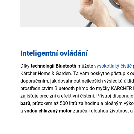
Inteligentní ovládání
Díky
technologii Bluetooth
můžete
vysokotlaký čistič
p
Kärcher Home & Garden. Ta vám poskytne přístup k 
doporučením, jak dosáhnout nejlepších výsledků úklid
prostřednictvím Bluetooth přímo do myčky KÄRCHER K
zajišťuje precizní a efektivní čištění. Přístroj disponuj
barů
, průtokem až 500 litrů za hodinu a plošným výk
a
vodou chlazený motor
zaručují dlouhou životnost a 