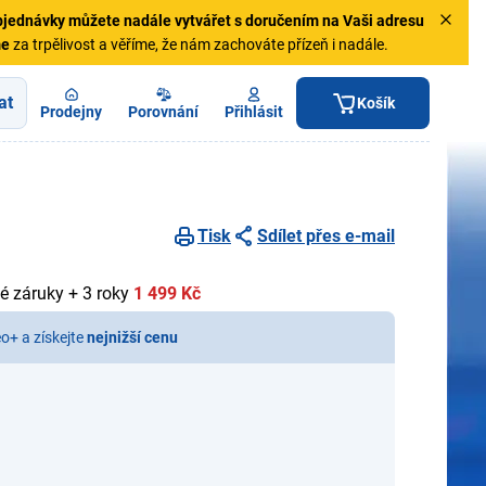
jednávky
můžete nadále vytvářet s doručením na Vaši adresu
me
za trpělivost a věříme, že nám zachováte přízeň i nadále.
at
Košík
Prodejny
Porovnání
Přihlásit
Tisk
Sdílet přes e-mail
é záruky + 3 roky
1 499 Kč
eo+ a získejte
nejnižší cenu