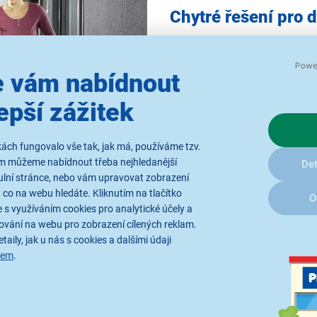
Chytré řešení pro 
Tlaková myčka
K 5 Smart Con
díky propojení s mobilní apli
 vám nabídnout
umožňuje uživatelům plně vy
výsledků při každém úklidu. Ap
epší zážitek
různé čisticí situace, ale tak
tomu je
úklid efektivnější a 
ách fungovalo vše tak, jak má, používáme tzv.
ám můžeme nabídnout třeba nejhledanější
Det
ulní stránce, nebo vám upravovat zobrazení
 co na webu hledáte. Kliknutím na tlačítko
O
 s využíváním cookies pro analytické účely a
ování na webu pro zobrazení cílených reklam.
taily, jak u nás s cookies a dalšími údaji
oost
sem
.
eligentní spouštěcí pistole
G
mocí tlačítek pak snadno