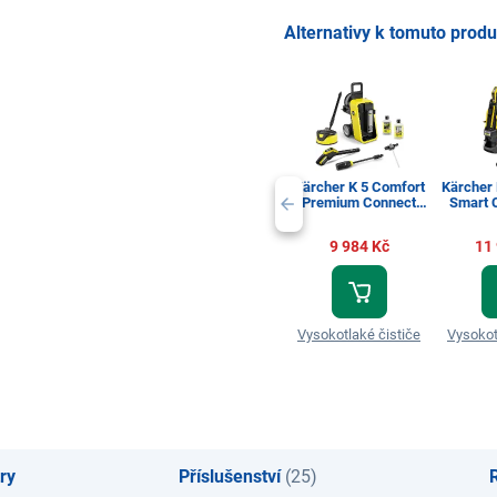
Alternativy k tomuto prod
Kärcher K 5 Comfort
Kärcher
Premium Connect
Smart C
Home
9 984 Kč
11
Vysokotlaké čističe
Vysokot
ry
Příslušenství
(25)