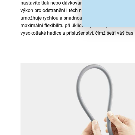
nastavíte tlak nebo dávkování čisticího prostředku.
Re
výkon pro odstranění i těch nejodolnějších nečistot.
Tr
umožňuje rychlou a snadnou změnu mezi různými typy
maximální flexibilitu při úklidu. Systém Quick Connec
vysokotlaké hadice a příslušenství, čímž šetří váš ča