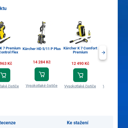
uktu
 K 7 Premium
Kärcher K 7 Comfort
Kärcher K 7 S
Kärcher HD 5/11 P Plus
ontrol Flex
Premium
Control Flex 
14 284 Kč
 963 Kč
12 490 Kč
15 639 Kč
Vysokotlaké čističe
laké čističe
Vysokotlaké čističe
Vysokotlaké čis
Recenze
Ke stažení