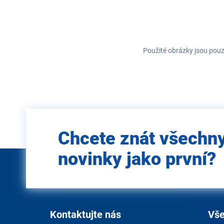
Použité obrázky jsou pouz
Zadejte
Chcete znát všechn
e-mail
novinky jako první?
Kontaktujte nás
Vše