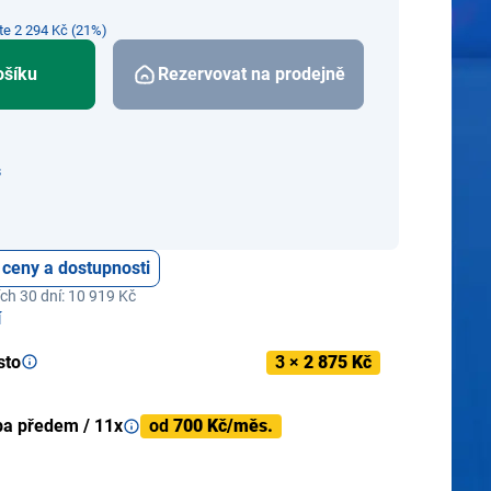
íte 2 294 Kč (21%)
ošíku
Rezervovat na prodejně
s
 ceny a dostupnosti
ch 30 dní: 10 919 Kč
í
sto
3 ×
2 875 Kč
ba předem / 11x
od
700 Kč/měs.