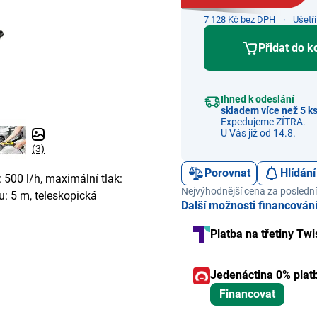
7 128 Kč bez DPH
Ušetř
Přidat do k
Ihned k odeslání
skladem více než 5 k
Expedujeme ZÍTRA.
U Vás již od 14.8.
(3)
Porovnat
Hlídání
 500 l/h, maximální tlak:
Nejvýhodnější cena za poslední
u: 5 m, teleskopická
Další možnosti financován
Platba na třetiny Twi
Jedenáctina 0% plat
Financovat