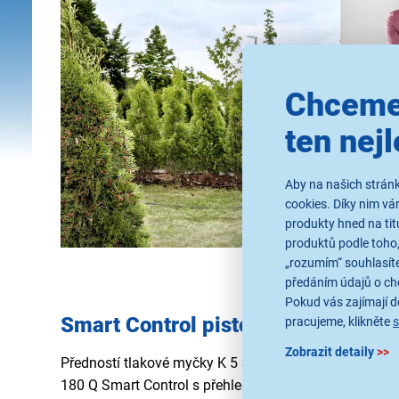
Chceme
ten nejl
Aby na našich stránk
cookies. Díky nim v
produkty hned na tit
produktů podle toho,
„rozumím“ souhlasíte
předáním údajů o ch
Pokud vás zajímají de
Smart Control pistole s režimem B
pracujeme, klikněte
Zobrazit detaily
>>
Předností tlakové myčky K 5 Smart Control Flex je
int
180 Q Smart Control s přehledným
LCD displejem
. Po