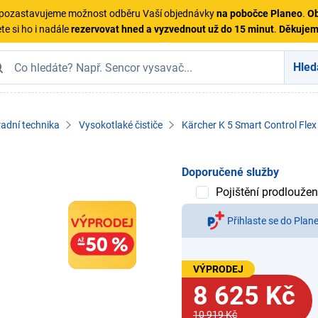
ě pozastavujeme možnost odběru Vaší objednávky
na pobočce Planeo
.
Ob
te si ho i nadále
rezervovat hned a vyzvednout už do 15 minut
.
Děkuje
Hled
adní technika
Vysokotlaké čističe
Kärcher K 5 Smart Control Flex
Doporučené služby
Pojištění prodloužen
Přihlaste se do Plan
VÝPRODEJ
8 625 Kč
10 919 Kč