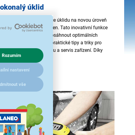
dokonalý úklid
trol Flex posouvá hranice úklidu na novou úroveň
kací Kärcher Home & Garden. Tato inovativní funkce
užít potenciál myčky a dosáhnout optimálních
likace poskytuje nejen praktické tipy a triky pro
é usnadňuje montáž, údržbu a servis zařízení. Díky
Rozumím
pohodlnější
než kdy dříve.
ailní nastavení
dmítnout vše