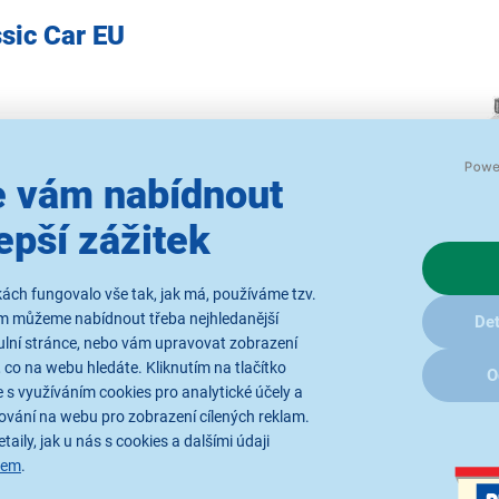
ssic Car EU
 vám nabídnout
epší zážitek
ách fungovalo vše tak, jak má, používáme tzv.
ám můžeme nabídnout třeba nejhledanější
Det
ulní stránce, nebo vám upravovat zobrazení
 co na webu hledáte. Kliknutím na tlačítko
O
 s využíváním cookies pro analytické účely a
ování na webu pro zobrazení cílených reklam.
Výkonný pomocník 
taily, jak u nás s cookies a dalšími údaji
sem
.
Vysokotlaký čistič
Kärcher K 3