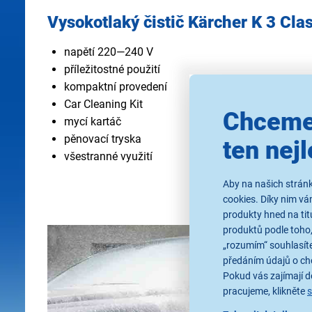
Vysokotlaký čistič Kärcher K 3 Cla
napětí 220—240 V
příležitostné použití
kompaktní provedení
Car Cleaning Kit
Chceme
mycí kartáč
pěnovací tryska
ten nejl
všestranné využití
Aby na našich stránk
cookies. Díky nim v
produkty hned na tit
produktů podle toho,
„rozumím“ souhlasíte
předáním údajů o ch
Pokud vás zajímají de
pracujeme, klikněte