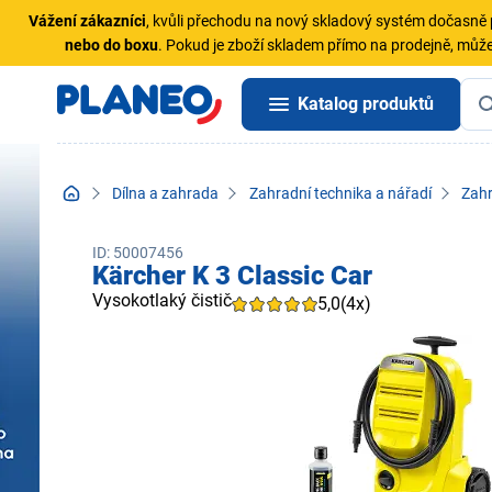
Vážení zákazníci
, kvůli přechodu na nový skladový systém dočasn
nebo do boxu
. Pokud je zboží skladem přímo na prodejně, může
Katalog produktů
Dílna a zahrada
Zahradní technika a nářadí
Zahr
ID: 50007456
Kärcher K 3 Classic Car
Vysokotlaký čistič
5,0
(4x)