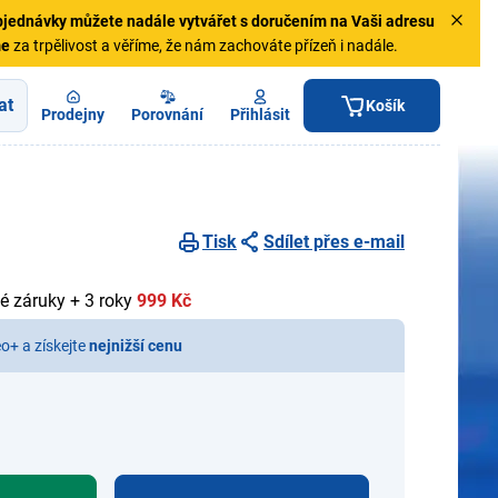
jednávky
můžete nadále vytvářet s doručením na Vaši adresu
me
za trpělivost a věříme, že nám zachováte přízeň i nadále.
at
Košík
Prodejny
Porovnání
Přihlásit
Tisk
Sdílet přes e-mail
é záruky + 3 roky
999 Kč
eo+ a získejte
nejnižší cenu