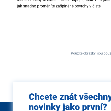
jak snadno proměníte zašpiněné povrchy v čisté.
Použité obrázky jsou pouz
Zadejte
Chcete znát všechn
e-mail
novinky jako první?