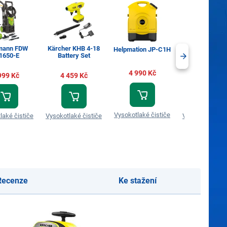
dmann FDW
Kärcher KHB 4-18
Kärcher K 4 Co
Helpmation JP-C1H
1650-E
Battery Set
Premium Ho
4 990 Kč
999 Kč
4 459 Kč
7 076 Kč
Vysokotlaké čističe
laké čističe
Vysokotlaké čističe
Vysokotlaké čis
Recenze
Ke stažení