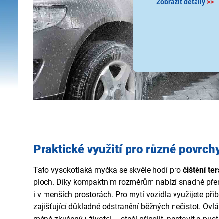
Zobrazit detaily
>>
Praktické využití pro různé povrch
Tato vysokotlaká myčka se skvěle hodí pro
čištění te
ploch. Díky kompaktním rozměrům nabízí snadné pře
i v menších prostorách. Pro mytí vozidla využijete p
zajišťující důkladné odstranění běžných nečistot. Ovl
méně zkušený uživatel – stačí připojit, nastavit a pust