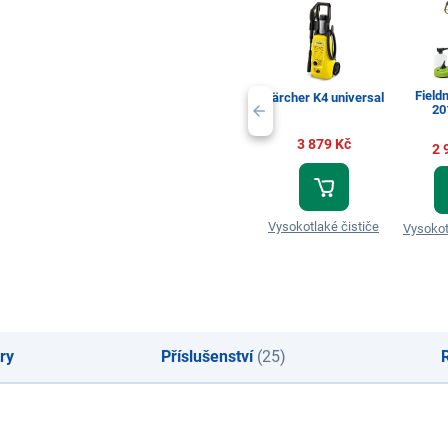
Fiel
Kärcher K4 universal
20
3 879 Kč
2 
Vysokotlaké čističe
Vysokot
ry
Příslušenství
(25)