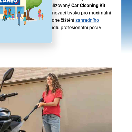
 Součástí balení je specializovaný
Car Cleaning Kit
trné čištění karoserie a pěnovací trysku pro maximální
paktní myčka snadno zvládne čištění
zahradního
mobilů. Dopřejte svému vozidlu profesionální péči v