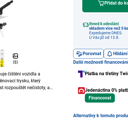
Přidat do k
Ihned k odeslání
skladem více než 5 k
Expedujeme DNES.
U Vás již od 13.8.
Porovnat
Hlídání
(6)
Další možnosti financován
Platba na třetiny Twi
uje čištění vozidla a
novací trysku, který
 rozpouštět nečistoty, a
Jedenáctina 0% plat
Financovat
Alternativy k tomuto prod