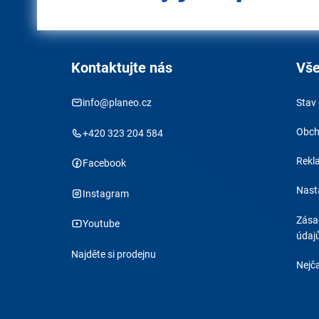
Kontaktujte nás
Vše
info@planeo.cz
Stav
Obch
+420 323 204 584
Rekl
Facebook
Nast
Instagram
Zása
Youtube
údaj
Najděte si prodejnu
Nejča