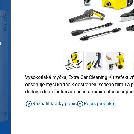
Vysokotlaká myčka, Extra Car Cleaning Kit zefektivň
obsahuje mycí kartáč k odstranění šedého filmu a pě
dodává dobře přilnavou pěnu a maximální schopnost
také 500 ml autošamponu
Rozbalit krátký popis
Popis produktu