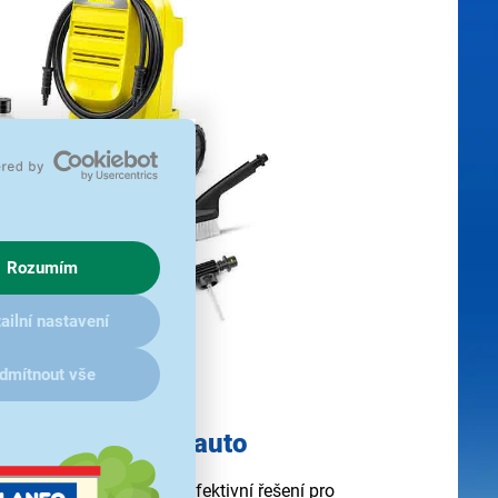
Rozumím
ailní nastavení
dmítnout vše
pro péči o vaše auto
 Classic Car EU přináší efektivní řešení pro