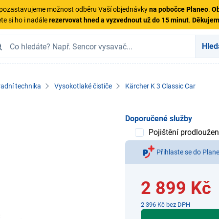
ě pozastavujeme možnost odběru Vaší objednávky
na pobočce Planeo
.
Ob
te si ho i nadále
rezervovat hned a vyzvednout už do 15 minut
.
Děkuje
Hled
adní technika
Vysokotlaké čističe
Kärcher K 3 Classic Car
Doporučené služby
Pojištění prodloužen
Přihlaste se do Plan
2 899 Kč
2 396 Kč bez DPH