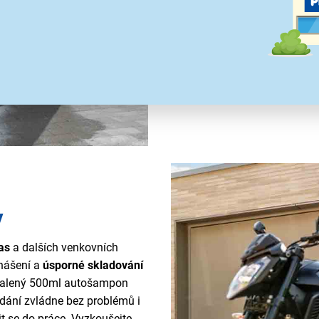
odstranění odolných nečistot.
obsahující mycí kartáč pro še
rozpouštění špíny. Tato kom
nábytku
, jízdních kol i auto
pohodlí domova.
y
ras
a dalších venkovních
nášení a
úsporné skladování
řibalený 500ml autošampon
ádání zvládne bez problémů i
it se do práce. Vyzkoušejte,