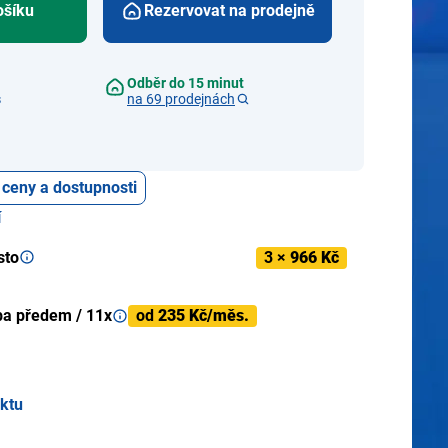
ošíku
Rezervovat na prodejně
Odběr do 15 minut
s
na 69 prodejnách
 ceny a dostupnosti
í
sto
3 ×
966 Kč
ba předem / 11x
od
235 Kč/měs.
uktu