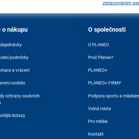
zpracováním os
 o nákupu
O společnosti
 objednávky
O PLANEO
odní podmínky
Proč Planeo?
amace a vrácení
PLANEO+
avení cookies
PLANEO+ FIRMY
dy ochrany osobních
Podpora sportu a mládeže
ů
Volná místa
stější dotazy
Pro média
Kontakt