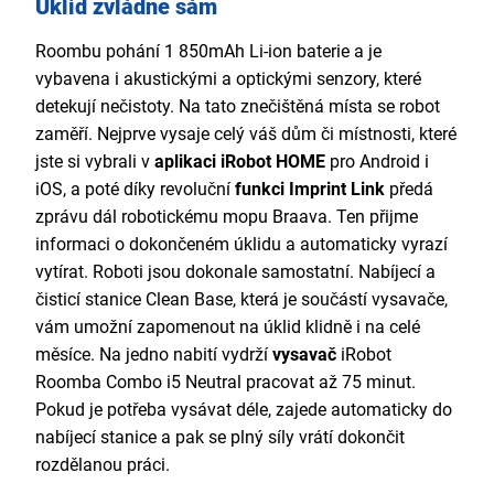
Úklid zvládne sám
Roombu pohání 1 850mAh Li-ion baterie a je
vybavena i akustickými a optickými senzory, které
detekují nečistoty. Na tato znečištěná místa se robot
zaměří. Nejprve vysaje celý váš dům či místnosti, které
jste si vybrali v
aplikaci iRobot HOME
pro Android i
iOS, a poté díky revoluční
funkci Imprint Link
předá
zprávu dál robotickému mopu Braava. Ten přijme
informaci o dokončeném úklidu a automaticky vyrazí
vytírat. Roboti jsou dokonale samostatní. Nabíjecí a
čisticí stanice Clean Base, která je součástí vysavače,
vám umožní zapomenout na úklid klidně i na celé
měsíce. Na jedno nabití vydrží
vysavač
iRobot
Roomba Combo i5 Neutral pracovat až 75 minut.
Pokud je potřeba vysávat déle, zajede automaticky do
nabíjecí stanice a pak se plný síly vrátí dokončit
rozdělanou práci.