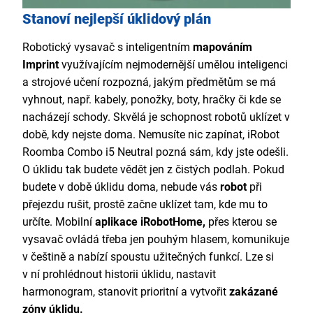
Stanoví nejlepší úklidový plán
Robotický vysavač s inteligentním
mapováním
Imprint
využívajícím nejmodernější umělou inteligenci
a strojové učení rozpozná, jakým předmětům se má
vyhnout, např. kabely, ponožky, boty, hračky či kde se
nacházejí schody. Skvělá je schopnost robotů uklízet v
době, kdy nejste doma. Nemusíte nic zapínat, iRobot
Roomba Combo i5 Neutral pozná sám, kdy jste odešli.
O úklidu tak budete vědět jen z čistých podlah. Pokud
budete v době úklidu doma, nebude vás
robot
při
přejezdu rušit, prostě začne uklízet tam, kde mu to
určíte. Mobilní
aplikace iRobotHome,
přes kterou se
vysavač ovládá třeba jen pouhým hlasem,
komunikuje
v češtině a nabízí spoustu užitečných funkcí. Lze si
v ní prohlédnout historii úklidu, nastavit
harmonogram, stanovit prioritní a vytvořit
zakázané
zóny úklidu.