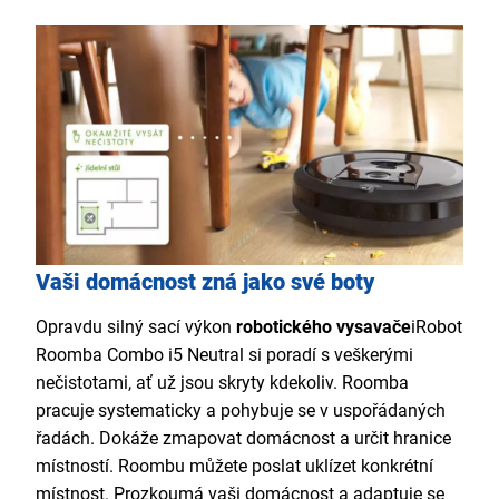
Vaši domácnost zná jako své boty
Opravdu silný sací výkon
robotického vysavače
iRobot
Roomba Combo i5 Neutral
si poradí s veškerými
nečistotami, ať už jsou skryty kdekoliv. Roomba
pracuje systematicky a pohybuje se v uspořádaných
řadách. Dokáže zmapovat domácnost a určit hranice
místností. Roombu můžete poslat uklízet konkrétní
místnost.
Prozkoumá vaši domácnost a adaptuje se