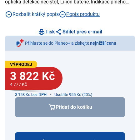
optická detekce nečistot, Li-ion baterie, Indikace plného
koše, ovládání přes aplikaci iRobot
Rozbalit krátký popis
Popis produktu
Tisk
Sdílet přes e-mail
Přihlaste se do Planeo+ a získejte
nejnižší cenu
VÝPRODEJ
3 822 Kč
4 777 Kč
3 158 Kč bez DPH
Ušetříte 955 Kč (20%)
Přidat do košíku