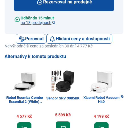
Rezervovat na prodejně
Odběr do 15 minut
na 13 prodejnách
Porovnat
Hlídání ceny a dostupnosti
Nejvýhodnější cena za posledních 30 dní: 4 777 Kč
Alternativy k tomuto produktu
Robo
iRobot Roomba Combo
Xiaomi Robot Vacuum
Sencor SRV 9085BK
Essential 2 (White)
H40
Y051240
5 599 Kč
4 577 Kč
4 199 Kč