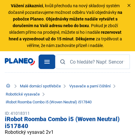
Vážení zákazníci
, kvůli přechodu na nový skladový systém
dočasně pozastavujeme možnost odběru Vaší objednávky
na
pobočce Planeo
.
Objednávky
můžete nadále vytvářet s
doručením na Vaši adresu nebo do boxu
. Pokud je zboží
skladem přímo na prodejně, můžete si ho i nadále
rezervovat
hned a vyzvednout už do 15 minut
.
Děkujeme
za trpělivost a
věříme, že nám zachováte přízeň i nadále.
Malé domácí spotřebiče
Vysavače a parní čištění
Robotické vysavače
iRobot Roomba Combo i5 (Woven Neutral) i517840
ID: 41018311
iRobot Roomba Combo i5 (Woven Neutral)
i517840
Robotický vysavač 2v1