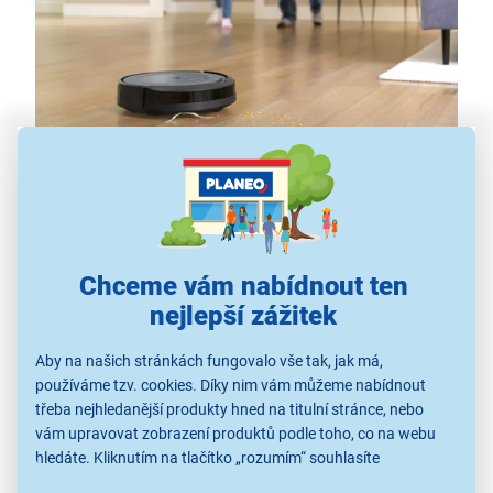
Robot s patentovaným čisticím systémem
Robotický vysavač
iRobot Roomba Combo i5 Neutral
– v unikátním strukturovaném designu ID Nucleus,
který připomíná textil – představuje špičkového
Chceme vám nabídnout ten
domácího pomocníka. Díky silnému sacímu výkonu
nejlepší zážitek
zvládne do posledního chlupu vysát
všechny typy
povrchů, od tvrdé dlažby, přes dřevěné parkety až po
Aby na našich stránkách fungovalo vše tak, jak má,
měkké koberce. Navíc zvládne i
vytírání
– stačí jen
používáme tzv. cookies. Díky nim vám můžeme nabídnout
vyměnit sběrný koš, pokud chcete vysát a vytřít
třeba nejhledanější produkty hned na titulní stránce, nebo
vám upravovat zobrazení produktů podle toho, co na webu
zároveň. Robot je vybaven patentovaným
hledáte. Kliknutím na tlačítko „rozumím“ souhlasíte
třístupňovým
čisticím systémem AeroForce.
Dva
s využíváním cookies pro analytické účely a předáním údajů o