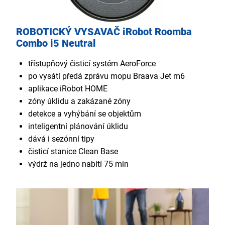
ROBOTICKÝ VYSAVAČ iRobot Roomba
Combo i5 Neutral
třístupňový čisticí systém AeroForce
po vysátí předá zprávu mopu Braava Jet m6
aplikace iRobot HOME
zóny úklidu a zakázané zóny
detekce a vyhýbání se objektům
inteligentní plánování úklidu
dává i sezónní tipy
čisticí stanice Clean Base
výdrž na jedno nabití 75 min