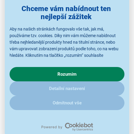
Chceme vám nabídnout ten
nejlepší zážitek
Aby na našich stránkách fungovalo vše tak, jak má,
iPad Air M2 s Touch ID pro snadné odemykání
používáme tzv. cookies. Díky nim vám můžeme nabídnout
i placení
třeba nejhledanější produkty hned na titulní stránce, nebo
vám upravovat zobrazení produktů podle toho, co na webu
iPad Air 2024 obsahuje v horním tlačítku vestavěné Touch
hledáte. Kliknutím na tlačítko „rozumím“ souhlasíte
ID. Odemykání tak uskutečníte pohodlně pomocí otisku
s využíváním cookies pro analytické účely a předáním údajů o
prstů. Stejným způsobem můžete rovněž bezpečně
chování na webu pro zobrazení cílených reklam. Pokud vás
potvrzovat platby přes Apple Pay.
Rozumím
zajímají detaily, jak u nás s cookies a dalšími údaji pracujeme,
Číst více >>>
klikněte
sem
.
Detailní nastavení
Zobrazit filtry
Odmítnout vše
0 produktů