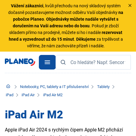
Vážení zákazníci
, kvůli přechodu na nový skladový systém
dočasně pozastavujeme možnost odběru Vaší objednávky
na
pobočce Planeo
.
Objednávky
můžete nadále vytvářet s
doručením na Vaši adresu nebo do boxu
. Pokud je zboží
skladem přímo na prodejně, můžete si ho i nadále
rezervovat
hned a vyzvednout už do 15 minut
.
Děkujeme
za trpělivost a
věříme, že nám zachováte přízeň i nadále.
Notebooky, PC, tablety a IT příslušenství
Tablety
iPad
iPad Air
iPad Air M2
iPad Air M2
Apple iPad Air 2024 s rychlým čipem Apple M2 přichází