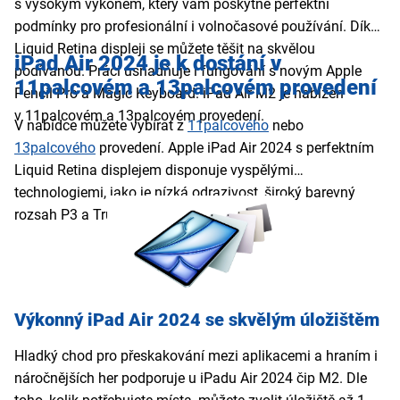
s vysokým výkonem, který vám poskytne perfektní
podmínky pro profesionální i volnočasové používání. Díky
Liquid Retina displeji se můžete těšit na skvělou
iPad Air 2024 je k dostání v
podívanou. Práci usnadňuje i fungování s novým Apple
11palcovém a 13palcovém provedení
Pencil Pro a Magic Keyboard. iPad Air M2 je nabízen
v 11palcovém a 13palcovém provedení.
V nabídce můžete vybírat z
11palcového
nebo
13palcového
provedení. Apple iPad Air 2024 s perfektním
Liquid Retina displejem disponuje vyspělými
technologiemi, jako je nízká odrazivost, široký barevný
rozsah P3 a True Tone.
Výkonný iPad Air 2024 se skvělým úložištěm
Hladký chod pro přeskakování mezi aplikacemi a hraním i
náročnějších her podporuje u iPadu Air 2024 čip M2. Dle