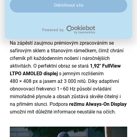
Odmítnout vše
Styl, který drží krok s vaším tempem
Chytré hodinky
HUAWEI WATCH FIT 5 Pro osloví
každého, kdo chce spojit elegantní vzhled, sportovní
funkce a detailní přehled o zdraví v jediném zařízení.
Na zápěstí zaujmou prémiovým zpracováním se
safírovým sklem a titanovým rámečkem, čímž chrání
ciferník při každodenním nošení i náročnějších
aktivitách. O perfektní obraz se stará
1,92" FullView
LTPO AMOLED displej
s jemným rozlišením
480 × 408 px a jasem až 3 000 nitů. Díky adaptivní
obnovovací frekvenci 1–60 Hz působí ovládání
mimořádně plynule a obsah zůstává skvěle čitelný i
na přímém slunci. Podpora
režimu Always-On Display
umožní mít důležité informace neustále na očích.