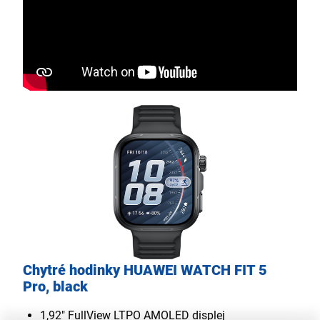
Chytré hodinky HUAWEI WATCH FIT 5
Pro, black
1,92" FullView LTPO AMOLED displej