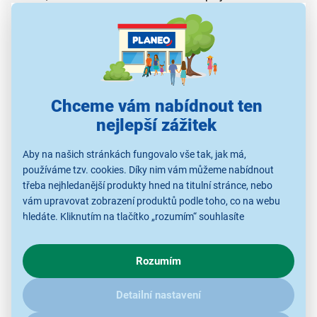
rozlišení 480 × 408 px, jas až 3 000 nitů
pokročilé sportovní funkce
systém HUAWEI TruSense
interaktivní ciferník s animovanou pandou
systém určování polohy HUAWEI Sunflower
možnost rychlého přivolání pomoci
Chceme vám nabídnout ten
výdrž baterie až 7 dní při běžném provozu
nejlepší zážitek
podpora NFC
Aby na našich stránkách fungovalo vše tak, jak má,
používáme tzv. cookies. Díky nim vám můžeme nabídnout
třeba nejhledanější produkty hned na titulní stránce, nebo
vám upravovat zobrazení produktů podle toho, co na webu
hledáte. Kliknutím na tlačítko „rozumím“ souhlasíte
s využíváním cookies pro analytické účely a předáním údajů o
chování na webu pro zobrazení cílených reklam. Pokud vás
Rozumím
zajímají detaily, jak u nás s cookies a dalšími údaji pracujeme,
klikněte
sem
.
Detailní nastavení