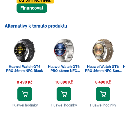
od
591 Kč/měs.
Financovat
Alternativy k tomuto produktu
Huawei Watch GT6
Huawei Watch GT6
Huawei Watch GT6
Huaw
PRO 46mm NFC Black
PRO 46mm NFC
PRO 46mm NFC Sand
Titanium
Brown
8 490 Kč
10 890 Kč
8 490 Kč
Huawei hodinky
Huawei hodinky
Huawei hodinky