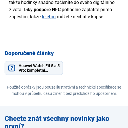
takže hodinky snadno začleníte do svého digitálního
života. Díky
podpoře NFC
pohodlně zaplatíte přímo
zápěstím, takže
telefon
můžete nechat v kapse.
Doporučené články
Huawei Watch Fit 5 a 5
Pro: kompletní
srovnání
Použité obrázky jsou pouze ilustrativní a technické specifikace se
mohou v průběhu času změnit bez předchozího upozornění.
Zadejte
Chcete znát všechny novinky jako
e-mail
první?