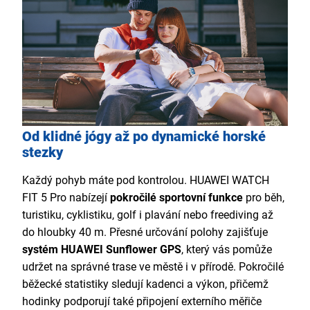
Od klidné jógy až po dynamické horské
stezky
Každý pohyb máte pod kontrolou. HUAWEI WATCH
FIT 5 Pro nabízejí
pokročilé sportovní funkce
pro běh,
turistiku, cyklistiku, golf i plavání nebo freediving až
do hloubky 40 m. Přesné určování polohy zajišťuje
systém HUAWEI Sunflower GPS
, který vás pomůže
udržet na správné trase ve městě i v přírodě. Pokročilé
běžecké statistiky sledují kadenci a výkon, přičemž
hodinky podporují také připojení externího měřiče