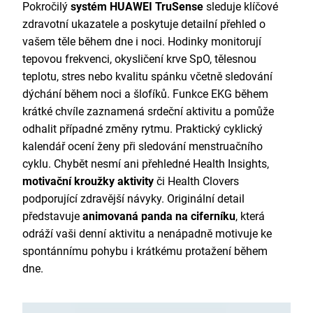
Pokročilý
systém HUAWEI TruSense
sleduje klíčové
zdravotní ukazatele a poskytuje detailní přehled o
vašem těle během dne i noci. Hodinky monitorují
tepovou frekvenci, okysličení krve SpO, tělesnou
teplotu, stres nebo kvalitu spánku včetně sledování
dýchání během noci a šlofíků. Funkce EKG během
krátké chvíle zaznamená srdeční aktivitu a pomůže
odhalit případné změny rytmu. Praktický cyklický
kalendář ocení ženy při sledování menstruačního
cyklu. Chybět nesmí ani přehledné Health Insights,
motivační kroužky aktivity
či Health Clovers
podporující zdravější návyky. Originální detail
představuje
animovaná panda na ciferníku
, která
odráží vaši denní aktivitu a nenápadně motivuje ke
spontánnímu pohybu i krátkému protažení během
dne.