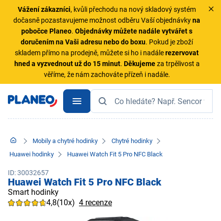
Vážení zákazníci
, kvůli přechodu na nový skladový systém
dočasně pozastavujeme možnost odběru Vaší objednávky
na
pobočce Planeo
.
Objednávky
můžete nadále vytvářet s
doručením na Vaši adresu nebo do boxu
. Pokud je zboží
skladem přímo na prodejně, můžete si ho i nadále
rezervovat
hned a vyzvednout už do 15 minut
.
Děkujeme
za trpělivost a
věříme, že nám zachováte přízeň i nadále.
Mobily a chytré hodinky
Chytré hodinky
Huawei hodinky
Huawei Watch Fit 5 Pro NFC Black
ID: 30032657
Huawei Watch Fit 5 Pro NFC Black
Smart hodinky
4,8
(10x)
4 recenze