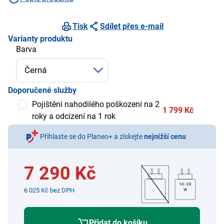
Tisk
Sdílet přes e-mail
Varianty produktu
Barva
Doporučené služby
Pojištění nahodilého poškození na 2
1 799 Kč
roky a odcizení na 1 rok
Přihlaste se do Planeo+ a získejte
nejnižší cenu
7 290 Kč
10–20
6 025 Kč bez DPH
W
Přidat do košíku