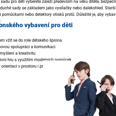
sadu pro děti vyberete záleží především na věku dítěte, bezpečn
oduché sady se základem jako vysílačky nebo dalekohled. Starší 
mi pomůckami nebo detektory otisků prstů. Důležité je, aby vyb
.
onského vybavení pro děti
m vžít se do role dětského špiona
ovou spolupráci a komunikaci
 myšlení a kreativitu
ktivní hru s využitím moderních pomůcek
í orientaci v prostoru i práci s přístroji