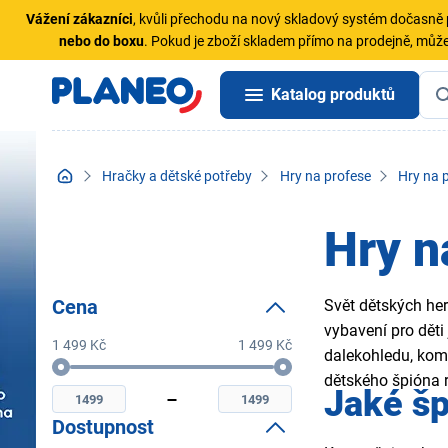
Vážení zákazníci
, kvůli přechodu na nový skladový systém dočasn
nebo do boxu
. Pokud je zboží skladem přímo na prodejně, může
Katalog produktů
Hračky a dětské potřeby
Hry na profese
Hry na p
Hry n
Cena
Svět dětských her 
vybavení pro děti
1 499 Kč
1 499 Kč
dalekohledu, kom
Cena
Minimální
Maximální
dětského špióna ro
Jaké šp
cena
cena
Dostupnost