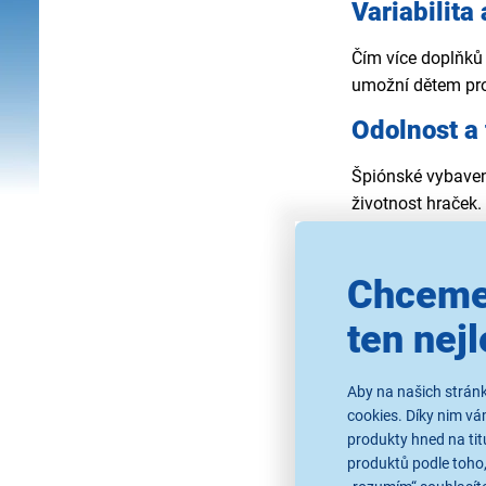
Variabilita
Čím více doplňků 
umožní dětem pro
Odolnost a 
Špiónské vybavení
životnost hraček.
Druhy špio
Chceme
Špionské vybavení
spolupracovat a 
ten nejl
Dětské vys
Aby na našich stránk
Haló, slyšíme se
cookies. Díky nim v
set metrů až po n
produkty hned na tit
produktů podle toho,
děti. Vysílačky j