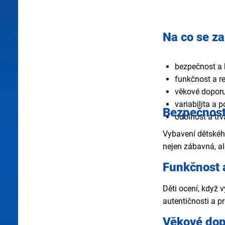
Na co se za
bezpečnost a 
funkčnost a re
věkové doporu
variabilita a 
Bezpečnost 
odolnost a trv
Vybavení dětského
nejen zábavná, al
Funkčnost a
Děti ocení, když 
autentičnosti a pr
Věkové dop