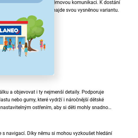
 či více kanálů pro bezproblémovou komunikaci. K dostání
že si každý dětský špion najde svou vysněnou variantu.
lku a objevovat i ty nejmenší detaily. Podporuje
lastu nebo gumy, které vydrží i náročnější dětské
i nastavitelným ostřením, aby si děti mohly snadno
 s navigací. Díky němu si mohou vyzkoušet hledání