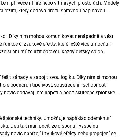
kem při večerní hře nebo v tmavých prostorách. Modely
jící režim, který dodává hře tu správnou napínavou
 akci. Díky nim mohou komunikovat nenápadně a vést
unkce či zvukové efekty, které ještě více umocňují
kže si hru může užít opravdu každý dětský špión.
 řešit záhady a zapojit svou logiku. Díky nim si mohou
troje podporují trpělivost, soustředění i schopnost
 navíc dodávají hře napětí a pocit skutečné špionské
ové špionské techniky. Umožňuje například odemknutí
sku. Děti tak mají pocit, že disponují vyspělou
é sady navíc nabízejí i zvukové efekty nebo propojení se