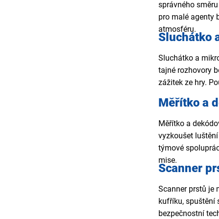
správného směru 
pro malé agenty b
atmosféru.
Sluchátko 
Sluchátko a mikr
tajné rozhovory b
zážitek ze hry. P
Měřítko a 
Měřítko a dekódov
vyzkoušet luštění
týmové spolupráce
mise.
Scanner pr
Scanner prstů je 
kufříku, spuštění 
bezpečnostní techn