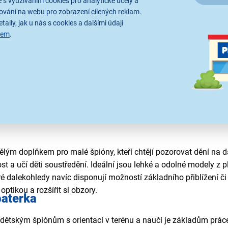
 s využíváním cookies pro analytické účely a
o je nastavení hlasitosti, indikátor baterie, zabudovaná svítilna
ování na webu pro zobrazení cílených reklam.
ky s motivy oblíbených pohádek nebo ve výrazných barvách, tak
taily, jak u nás s cookies a dalšími údaji
sem
.
ělým doplňkem pro malé špióny, kteří chtějí pozorovat dění na dá
t a učí děti soustředění. Ideální jsou lehké a odolné modely z p
é dalekohledy navíc disponují možností základního přiblížení č
optikou a rozšířit si obzory.
aterka
tským špiónům s orientací v terénu a naučí je základům práce