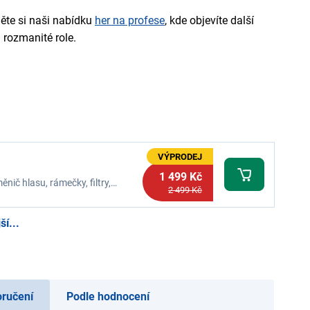
ěte si naši nabídku
her na profese
, kde objevíte další
 rozmanité role.
VÝPRODEJ
1 499 Kč
nič hlasu, rámečky, filtry,
2 499 Kč
sign, 2x video vysílačka, USB-C
í...
oručení
Podle hodnocení