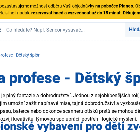
ě pozastavujeme možnost odběru Vaší objednávky
na pobočce Planeo
.
Ob
te si ho i nadále
rezervovat hned a vyzvednout už do 15 minut
.
Děkuje
Hled
rofese - Dětský špión
a profese - Dětský š
je plný fantazie a dobrodružství. Jednou z nejoblíbenějších rolí, 
 jim umožní zažít napínavé mise, tajná dobrodružství a vyzkouš
pasu, baterce nebo dokonce scanneru otisků prstů se mohou dět
zvíjí kreativitu, týmovou spolupráci, postřeh i logické myšlení.
ionské vybavení pro děti zvo