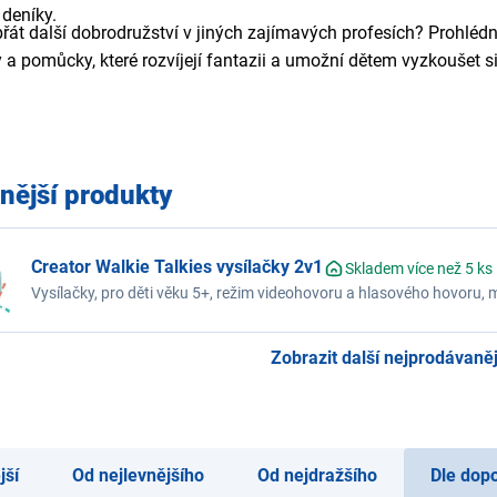
deníky.
át další dobrodružství v jiných zajímavých profesích? Prohlédn
y a pomůcky, které rozvíjejí fantazii a umožní dětem vyzkoušet si
nější produkty
Creator Walkie Talkies vysílačky 2v1
Skladem více než 5 ks
Vysílačky, pro děti věku 5+, režim videohovoru a hlasového hovoru, mě
frekvence 2,4 GHz, dosah až 300 m, potlačení hluku, ergonomický de
kabel
Zobrazit další nejprodávanějš
jší
Od nejlevnějšího
Od nejdražšího
Dle dop