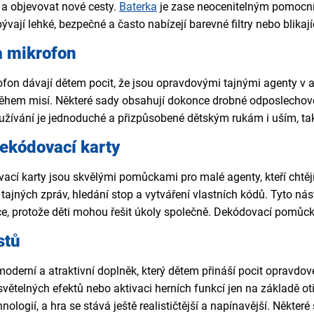
a objevovat nové cesty.
Baterka
je zase neocenitelným pomocní
ývají lehké, bezpečné a často nabízejí barevné filtry nebo blika
a mikrofon
ofon dávají dětem pocit, že jsou opravdovými tajnými agenty v
ěhem misí. Některé sady obsahují dokonce drobné odposlechové f
oužívání je jednoduché a přizpůsobené dětským rukám i uším, ta
dekódovací karty
ací karty jsou skvělými pomůckami pro malé agenty, kteří chtějí
 tajných zpráv, hledání stop a vytváření vlastních kódů. Tyto nás
, protože děti mohou řešit úkoly společně. Dekódovací pomůcky
stů
moderní a atraktivní doplněk, který dětem přináší pocit opravd
světelných efektů nebo aktivaci herních funkcí jen na základě oti
ologií, a hra se stává ještě realističtější a napínavější. Někter