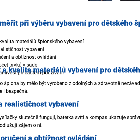
měřit při výběru vybavení pro dětského š
kvalita materiálů špionského vybavení
alističnost vybavení
čení a obtížnost ovládání
počet prvků v sadě
a kvalita materiálů vybavení pro dětské
anlivost při častém používání
 špiona by mělo být vyrobeno z odolných a zdravotně nezávadný
e i bezpečná.
 realističnost vybavení
vysílačky skutečně fungují, baterka svítí a kompas ukazuje správ
odlužují zájem o ni.
oručení a obtížnost ovládání