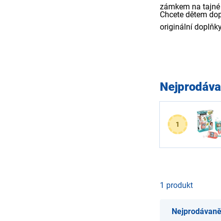
zámkem na tajné 
Chcete dětem dopř
originální doplňk
Nejprodáva
1
1 produkt
Nejprodávaně