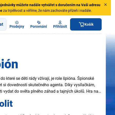
jednávky
můžete nadále vytvářet s doručením na Vaši adresu
me
za trpělivost a věříme, že nám zachováte přízeň i nadále.
at
Košík
Prodejny
Porovnání
Přihlásit
pión
do které se děti rády vžívají, je role špióna. Špionské
et si dovednosti skutečného agenta. Díky vysílačkám,
i vydat do světa plného záhad a tajných úkolů. Hra na
lit