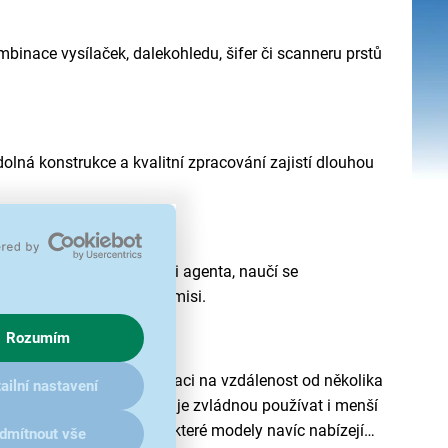
mbinace vysílaček, dalekohledu, šifer či scanneru prstů
olná konstrukce a kvalitní zpracování zajistí dlouhou
stí. Děti si vyzkouší roli agenta, naučí se
pomenutelnou špionskou misi.
Rozumím
nta. Umožňují komunikaci na vzdálenost od několika
ailní nastavení
ádání a velkým tlačítkům je zvládnou používat i menší
a na doma, tak i venku. Některé modely navíc nabízejí
dmítnout vše