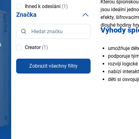
Kterou špionskou 
Dostupnost
Ihned k odeslání
(1)
jsou ideální jedn
Značka
efekty, šifrovací
dlouhé hodiny hry
Značka
Výhody špi
Creator
(1)
umožňuje děte
podporuje tým
rozvíjí logické
Zobrazit všechny filtry
nabízí intera
děti si osvojuj