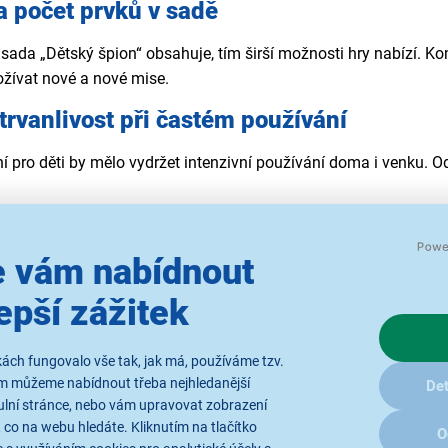
 a počet prvků v sadě
sada „Dětský špion“ obsahuje, tím širší možnosti hry nabízí. Ko
žívat nové a nové mise.
trvanlivost při častém používání
 pro děti by mělo vydržet intenzivní používání doma i venku. Od
nského vybavení pro děti
 vám nabídnout
 pro děti přináší do hry napětí, zábavu i možnost rozvoje dovedno
vymýšlet strategie. Sada doplňků promění obyčejný den v neza
epší zážitek
ílačky
ách fungovalo vše tak, jak má, používáme tzv.
? Dětské
vysílačky
jsou nezbytným základem každého malého age
ám můžeme nabídnout třeba nejhledanější
Det
ěkolik kilometrů v závislosti na modelu. Díky jednoduchému ovl
ulní stránce, nebo vám upravovat zobrazení
 co na webu hledáte. Kliknutím na tlačítko
sou lehké, odolné a bezpečné, takže se hodí jak pro hru na špion
O