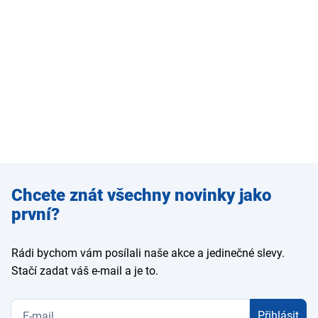
Zadejte
Chcete znát všechny novinky jako
e-mail
první?
Rádi bychom vám posílali naše akce a jedinečné slevy.
Stačí zadat váš e-mail a je to.
Přihlásit