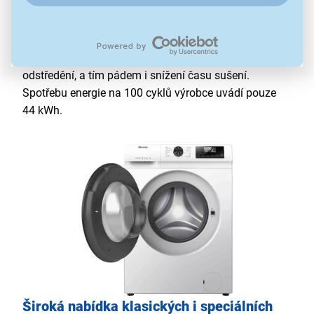
zajišťuje dlouhou životnost i
tichý provoz
nepřesahující 75 dB při odstřeďování. Můžete prát
večer nebo odpoledne, když děti spí, a nebudete při
tom nikoho rušit.
Až
1 400 ot/min
poskytne účinnější
odstředění,
a tím pádem i snížení času sušení.
Spotřebu energie na 100 cyklů výrobce uvádí pouze
44 kWh.
Široká nabídka klasických i speciálních