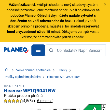
Vážení zákazníci
, kvůli přechodu na nový skladový systém
dočasně pozastavujeme možnost odběru Vaší objednávky
na
pobočce Planeo
.
Objednávky
můžete nadále vytvářet s
doručením na Vaši adresu nebo do boxu
. Pokud je zboží
skladem přímo na prodejně, můžete si ho i nadále
rezervovat
hned a vyzvednout už do 15 minut
.
Děkujeme
za trpělivost a
věříme, že nám zachováte přízeň i nadále.
Velké domácí spotřebiče
Pračky
Pračky s předním plněním
Hisense WF1Q9041BW
ID: 40051601
Hisense WF1Q9041BW
Pračka předem plněná
4,5
(8x)
6 recenzí