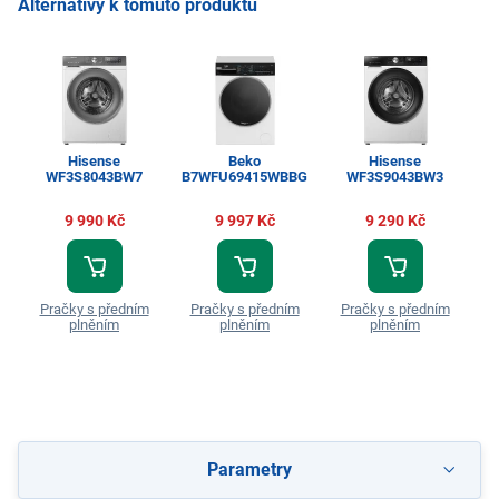
Alternativy k tomuto produktu
Hisense
Beko
Hisense
WF3S8043BW7
B7WFU69415WBBG
WF3S9043BW3
9 990 Kč
9 997 Kč
9 290 Kč
P
Pračky s předním
Pračky s předním
Pračky s předním
plněním
plněním
plněním
Parametry