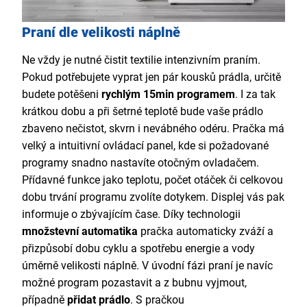
Praní dle velikosti náplně
Ne vždy je nutné čistit textilie intenzivním praním.
Pokud potřebujete vyprat jen pár kousků prádla, určitě
budete potěšeni
rychlým 15min programem
. I za tak
krátkou dobu a při šetrné teplotě bude vaše prádlo
zbaveno nečistot, skvrn i nevábného odéru. Pračka má
velký a intuitivní ovládací panel, kde si požadované
programy snadno nastavíte otočným ovladačem.
Přídavné funkce jako teplotu, počet otáček či celkovou
dobu trvání programu zvolíte dotykem. Displej vás pak
informuje o zbývajícím čase. Díky technologii
množstevní automatika
pračka automaticky zváží a
přizpůsobí dobu cyklu a spotřebu energie a vody
úměrně velikosti náplně. V úvodní fázi praní je navíc
možné program pozastavit a z bubnu vyjmout,
případně
přidat prádlo
. S pračkou