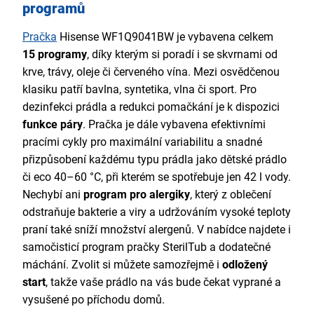
programů
Pračka
Hisense WF1Q9041BW je vybavena celkem
15 programy
, díky kterým si poradí i se skvrnami od
krve, trávy, oleje či červeného vína. Mezi osvědčenou
klasiku patří bavlna, syntetika, vlna či sport. Pro
dezinfekci prádla a redukci pomačkání je k dispozici
funkce páry
. Pračka je dále vybavena efektivními
pracími cykly pro maximální variabilitu a snadné
přizpůsobení každému typu prádla jako dětské prádlo
či eco 40–60 °C, při kterém se spotřebuje jen 42 l vody.
Nechybí ani
program pro alergiky
, který z oblečení
odstraňuje bakterie a viry a udržováním vysoké teploty
praní také sníží množství alergenů. V nabídce najdete i
samočisticí program pračky SterilTub a dodatečné
máchání. Zvolit si můžete samozřejmě i
odložený
start
, takže vaše prádlo na vás bude čekat vyprané a
vysušené po příchodu domů.