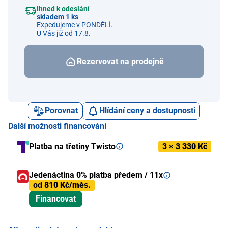
Ihned k odeslání
skladem 1 ks
Expedujeme v PONDĚLÍ.
U Vás již od 17.8.
Rezervovat na prodejně
Porovnat
Hlídání ceny a dostupnosti
Další možnosti financování
Platba na třetiny Twisto
3 ×
3 330 Kč
Jedenáctina 0% platba předem / 11x
od
810 Kč/měs.
Financovat