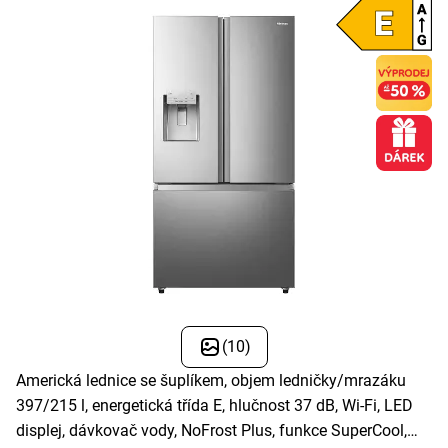
(10)
Americká lednice se šuplíkem, objem ledničky/mrazáku
397/215 l, energetická třída E, hlučnost 37 dB, Wi-Fi, LED
displej, dávkovač vody, NoFrost Plus, funkce SuperCool,