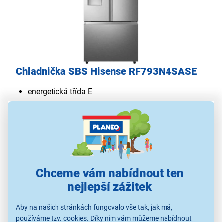
Chladnička SBS Hisense RF793N4SASE
energetická třída E
objem chladicí části 397 l
objem mrazicí části 215 l
3dveřový systém
funkce Multiflow 360°
technologie No Frost Plus
funkce expresního mrazení
Chceme vám nabídnout ten
hlučnost 37 dB
nejlepší zážitek
výška 178,5 cm
Aby na našich stránkách fungovalo vše tak, jak má,
používáme tzv. cookies. Díky nim vám můžeme nabídnout