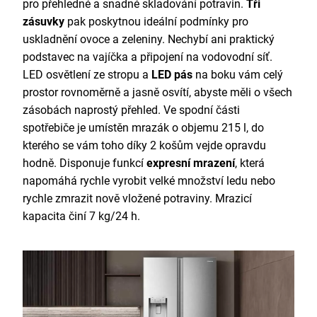
pro přehledné a snadné skladování potravin.
Tři
zásuvky
pak poskytnou ideální podmínky pro
uskladnění ovoce a zeleniny. Nechybí ani praktický
podstavec na vajíčka a připojení na vodovodní síť.
LED osvětlení ze stropu a
LED pás
na boku vám celý
prostor rovnoměrně a jasně osvítí, abyste měli o všech
zásobách naprostý přehled. Ve spodní části
spotřebiče je umístěn mrazák o objemu 215 l, do
kterého se vám toho díky 2 košům vejde opravdu
hodně. Disponuje funkcí
expresní mrazení
, která
napomáhá rychle vyrobit velké množství ledu nebo
rychle zmrazit nově vložené potraviny. Mrazicí
kapacita činí 7 kg/24 h.