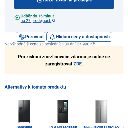
Odběr do 15 minut
na 27 prodejnách
Porovnat
Hlídání ceny a dostupnosti
Nejvýhodnější cena za posledních 30 dní: 34 990 Kč
Pro získání zmrzlinovače zdarma je nutné se
zaregistrovat
ZDE.
Alternativy k tomuto produktu
Samsung
Ph
LG GMG860EPBE
Philco PXSBSI 592 AX