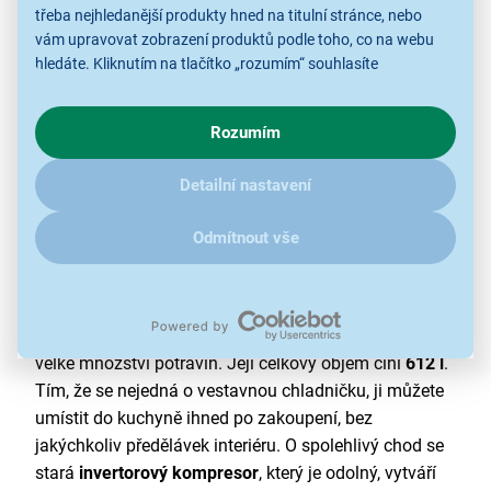
třeba nejhledanější produkty hned na titulní stránce, nebo
vám upravovat zobrazení produktů podle toho, co na webu
hledáte. Kliknutím na tlačítko „rozumím“ souhlasíte
s využíváním cookies pro analytické účely a předáním údajů o
chování na webu pro zobrazení cílených reklam. Pokud vás
Rozumím
zajímají detaily, jak u nás s cookies a dalšími údaji pracujeme,
klikněte
sem
.
Detailní nastavení
Úsporná a s velkou kapacitou
Odmítnout vše
Volně stojící
americká chladnička
SBS Hisense
RF793N4SASE s luxusním povrchem z nerezové oceli
je skvělým řešením pro ty, kteří potřebují uskladnit
velké množství potravin. Její celkový objem činí
612 l
.
Tím, že se nejedná o vestavnou chladničku, ji můžete
umístit do kuchyně ihned po zakoupení, bez
jakýchkoliv předělávek interiéru. O spolehlivý chod se
stará
invertorový kompresor
, který je odolný, vytváří