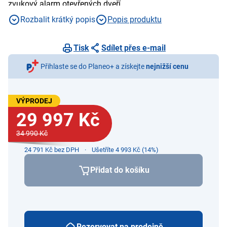
zvukový alarm otevřených dveří
Rozbalit krátký popis
Popis produktu
Tisk
Sdílet přes e-mail
Přihlaste se do Planeo+ a získejte
nejnižší cenu
VÝPRODEJ
29 997 Kč
34 990 Kč
24 791 Kč bez DPH
Ušetříte 4 993 Kč (14%)
Přidat do košíku
Rezervovat na prodejně