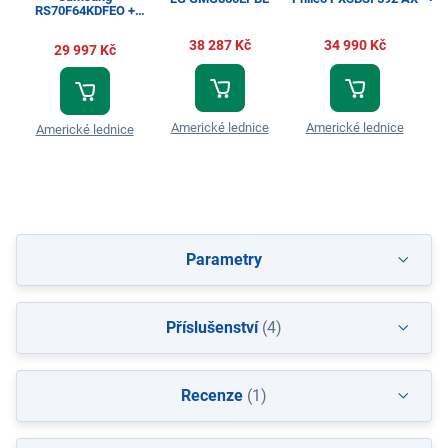
RS70F64KDFEO +
BILLA karta v hodnotě
až 3 000 Kč
38 287 Kč
34 990 Kč
29 997 Kč
Americké lednice
Americké lednice
Americké lednice
A
Parametry
Příslušenství
(4)
Recenze
(1)