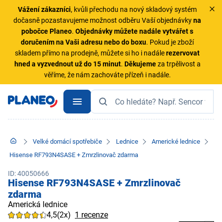
Vážení zákazníci
, kvůli přechodu na nový skladový systém
dočasně pozastavujeme možnost odběru Vaší objednávky
na
pobočce Planeo
.
Objednávky
můžete nadále vytvářet s
doručením na Vaši adresu nebo do boxu
. Pokud je zboží
skladem přímo na prodejně, můžete si ho i nadále
rezervovat
hned a vyzvednout už do 15 minut
.
Děkujeme
za trpělivost a
věříme, že nám zachováte přízeň i nadále.
Velké domácí spotřebiče
Lednice
Americké lednice
Hisense RF793N4SASE + Zmrzlinovač zdarma
ID: 40050666
Hisense RF793N4SASE + Zmrzlinovač
zdarma
Americká lednice
4,5
(2x)
1 recenze