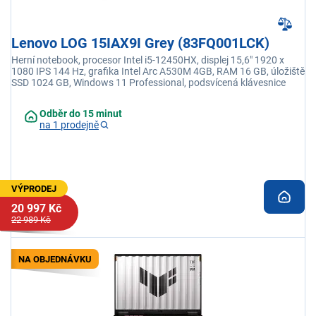
Lenovo LOG 15IAX9I Grey (83FQ001LCK)
Herní notebook, procesor Intel i5-12450HX, displej 15,6" 1920 x
1080 IPS 144 Hz, grafika Intel Arc A530M 4GB, RAM 16 GB, úložiště
SSD 1024 GB, Windows 11 Professional, podsvícená klávesnice
Odběr do 15 minut
na 1 prodejně
VÝPRODEJ
20 997 Kč
22 989 Kč
NA OBJEDNÁVKU