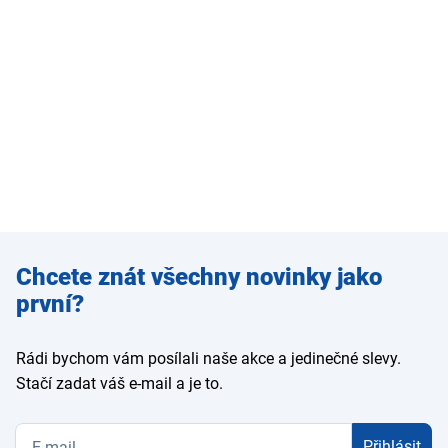
Zadejte
Chcete znát všechny novinky jako
e-mail
první?
Rádi bychom vám posílali naše akce a jedinečné slevy.
Stačí zadat váš e-mail a je to.
Přihlásit