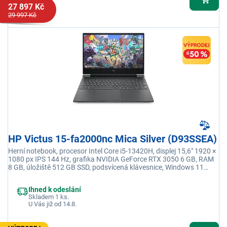
27 897 Kč
29 997 Kč
HP Victus 15-fa2000nc Mica Silver (D93SSEA)
Herní notebook, procesor Intel Core i5-13420H, displej 15,6" 1920 ×
1080 px IPS 144 Hz, grafika NVIDIA GeForce RTX 3050 6 GB, RAM
8 GB, úložiště 512 GB SSD, podsvícená klávesnice, Windows 11
Home, adaptér není součástí balení
Ihned k odeslání
Skladem 1 ks.
U Vás již od 14.8.