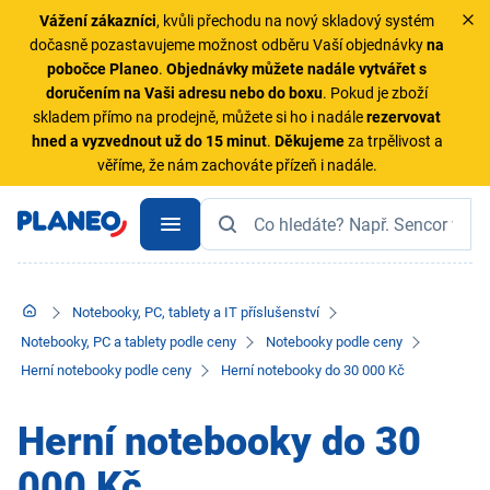
Vážení zákazníci
, kvůli přechodu na nový skladový systém
dočasně pozastavujeme možnost odběru Vaší objednávky
na
pobočce Planeo
.
Objednávky
můžete nadále vytvářet s
doručením na Vaši adresu nebo do boxu
. Pokud je zboží
skladem přímo na prodejně, můžete si ho i nadále
rezervovat
hned a vyzvednout už do 15 minut
.
Děkujeme
za trpělivost a
věříme, že nám zachováte přízeň i nadále.
Notebooky, PC, tablety a IT příslušenství
Notebooky, PC a tablety podle ceny
Notebooky podle ceny
Herní notebooky podle ceny
Herní notebooky do 30 000 Kč
Herní notebooky do 30
000 Kč