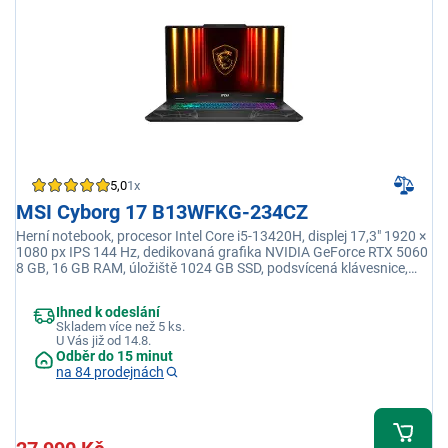
5,0
1x
MSI Cyborg 17 B13WFKG-234CZ
Herní notebook, procesor Intel Core i5-13420H, displej 17,3" 1920 ×
1080 px IPS 144 Hz, dedikovaná grafika NVIDIA GeForce RTX 5060
8 GB, 16 GB RAM, úložiště 1024 GB SSD, podsvícená klávesnice,
Windows 11 Home
Ihned k odeslání
Skladem více než 5 ks.
U Vás již od 14.8.
Odběr do 15 minut
na 84 prodejnách