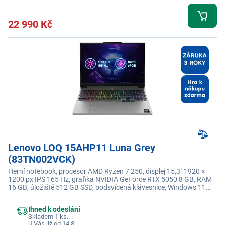
22 990 Kč
Lenovo LOQ 15AHP11 Luna Grey
(83TN002VCK)
Herní notebook, procesor AMD Ryzen 7 250, displej 15,3" 1920 ×
1200 px IPS 165 Hz, grafika NVIDIA GeForce RTX 5050 8 GB, RAM
16 GB, úložiště 512 GB SSD, podsvícená klávesnice, Windows 11
Home, adaptér je součástí balení
Ihned k odeslání
Skladem 1 ks.
U Vás již od 14.8.