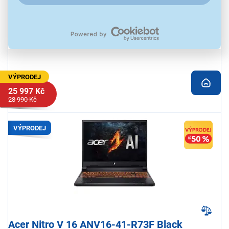
podsvícená klávesnice, Windows 11 Home
Odběr do 15 minut
na 13 prodejnách
VÝPRODEJ
25 997 Kč
28 990 Kč
VÝPRODEJ
Acer Nitro V 16 ANV16-41-R73F Black