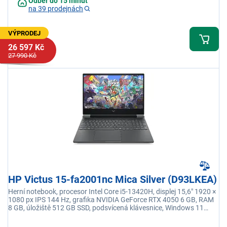
Odběr do 15 minut
na 39 prodejnách
VÝPRODEJ
26 597 Kč
27 990 Kč
HP Victus 15-fa2001nc Mica Silver (D93LKEA)
Herní notebook, procesor Intel Core i5-13420H, displej 15,6" 1920 ×
1080 px IPS 144 Hz, grafika NVIDIA GeForce RTX 4050 6 GB, RAM
8 GB, úložiště 512 GB SSD, podsvícená klávesnice, Windows 11
Home, adaptér není součástí balení