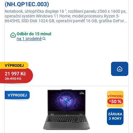
(NH.QP1EC.003)
Notebook, úhlopříčka displeje 16 ", rozlišení panelu 2560 x 1600 px,
operační systém Windows 11 Home, model procesoru Ryzen 5-
8645HS, SSD Disk 1024 GB, operační paměť 16 GB, grafika GeForce
RTX 4050.
Odběr do 15 minut
na 1 prodejně
VÝPRODEJ
21 997 Kč
26 490 Kč
VÝPRODEJ