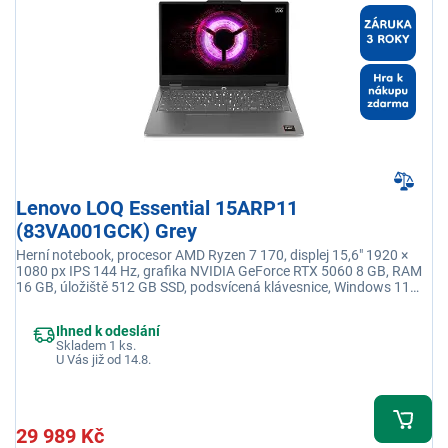
Lenovo LOQ Essential 15ARP11
(83VA001GCK) Grey
Herní notebook, procesor AMD Ryzen 7 170, displej 15,6" 1920 ×
1080 px IPS 144 Hz, grafika NVIDIA GeForce RTX 5060 8 GB, RAM
16 GB, úložiště 512 GB SSD, podsvícená klávesnice, Windows 11
Home, adaptér je součástí balení
Ihned k odeslání
Skladem 1 ks.
U Vás již od 14.8.
29 989 Kč