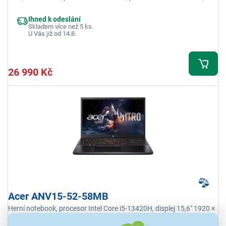
WiFi, Windows 11 Home
Ihned k odeslání
Skladem více než 5 ks.
U Vás již od 14.8.
26 990 Kč
Acer ANV15-52-58MB
Herní notebook, procesor Intel Core i5-13420H, displej 15,6" 1920 ×
1080 px IPS 165 Hz, grafika NVIDIA GeForce RTX 5060 8 GB, RAM
16 GB, úložiště 1000 GB SSD, podsvícená klávesnice, Windows 11