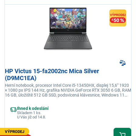
HP Victus 15-fa2002nc Mica Silver
(D9MC1EA)
Herní notebook, procesor Intel Core i5-13450HX, displej 15,6" 1920
× 1080 px IPS 144 Hz, grafika NVIDIA GeForce RTX 3050 6 GB, RAM
16 GB, úložiště 512 GB SSD, podsvícená klávesnice, Windows 11
Home, adaptér není součástí balení
Ihned k odeslání
Skladem 1 ks.
U Vás již od 14.8.
VÝPRODEJ