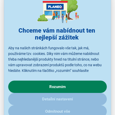
Home, adaptér je součástí balení
Ihned k odeslání
Skladem 1 ks.
U Vás již od 14.8.
Chceme vám nabídnout ten
nejlepší zážitek
27 990 Kč
Aby na našich stránkách fungovalo vše tak, jak má,
VÝPRODEJ
používáme tzv. cookies. Díky nim vám můžeme nabídnout
třeba nejhledanější produkty hned na titulní stránce, nebo
vám upravovat zobrazení produktů podle toho, co na webu
hledáte. Kliknutím na tlačítko „rozumím“ souhlasíte
s využíváním cookies pro analytické účely a předáním údajů o
chování na webu pro zobrazení cílených reklam. Pokud vás
Rozumím
zajímají detaily, jak u nás s cookies a dalšími údaji pracujeme,
klikněte
sem
.
5,0
2x
Detailní nastavení
MSI Cyborg 15 A13VF-1449CZBlack
Notebook, procesor Intel i5-13420H, displej 15,6" 1920 × 1080 IPS,
grafika GeForce RTX 4060 8 GB, RAM 16 GB, úložiště SSD 1024 GB,
Odmítnout vše