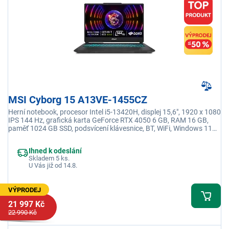
MSI Cyborg 15 A13VE-1455CZ
Herní notebook, procesor Intel i5-13420H, displej 15,6", 1920 x 1080
IPS 144 Hz, grafická karta GeForce RTX 4050 6 GB, RAM 16 GB,
paměť 1024 GB SSD, podsvícení klávesnice, BT, WiFi, Windows 11
Home
Ihned k odeslání
Skladem 5 ks.
U Vás již od 14.8.
VÝPRODEJ
21 997 Kč
22 990 Kč