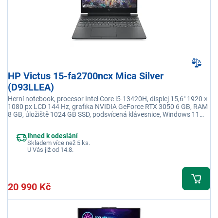
HP Victus 15-fa2700ncx Mica Silver
(D93LLEA)
Herní notebook, procesor Intel Core i5-13420H, displej 15,6" 1920 ×
1080 px LCD 144 Hz, grafika NVIDIA GeForce RTX 3050 6 GB, RAM
8 GB, úložiště 1024 GB SSD, podsvícená klávesnice, Windows 11
Home, adaptér je součástí balení
Ihned k odeslání
Skladem více než 5 ks.
U Vás již od 14.8.
20 990 Kč