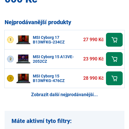
Nejprodávanější produkty
MSI Cyborg 17
27 990 Kč
1
B13WFKG-234CZ
MSI Cyborg 15 A13VE-
23 990 Kč
2
2052CZ
MSI Cyborg 15
28 990 Kč
3
B13WFKG-476CZ
Zobrazit další nejprodávanější...
Máte aktivní tyto filtry: