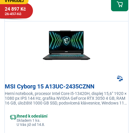
VÝPRODEJ
24 897 Kč
26 497 Kč
MSI Cyborg 15 A13UC-2435CZNN
Herní notebook, procesor Intel Core i5-13420H, displej 15,6" 1920 ×
1080 px IPS 144 Hz, grafika NVIDIA GeForce RTX 3050 4 GB, RAM
16 GB, úložiště 1000 GB SSD, podsvícená klávesnice, Windows 11
Home
Ihned k odeslání
Skladem 1 ks.
U Vás již od 14.8.