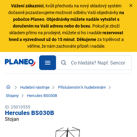
Vážení zákazníci
, kvůli přechodu na nový skladový systém
dočasně pozastavujeme možnost odběru Vaší objednávky
na
pobočce Planeo
.
Objednávky
můžete nadále vytvářet s
doručením na Vaši adresu nebo do boxu
. Pokud je zboží
skladem přímo na prodejně, můžete si ho i nadále
rezervovat
hned a vyzvednout už do 15 minut
.
Děkujeme
za trpělivost a
věříme, že nám zachováte přízeň i nadále.
Hudební nástroje
Příslušenství k hudebninám
Stojany
Hercules BS030B
ID: 25010555
Hercules BS030B
Stojan