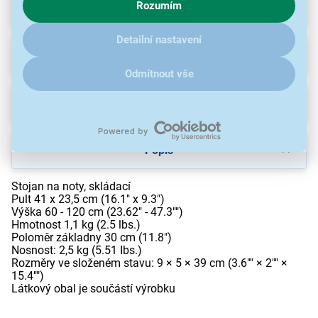
Parametry
Rozumím
zajímají detaily, jak u nás s cookies a dalšími údaji pracujeme,
klikněte
sem
.
Detailní nastavení
Recenze
Odmítnout vše
Ke stažení
Popis
Stojan na noty, skládací
Pult 41 x 23,5 cm (16.1" x 9.3")
Výška 60 - 120 cm (23.62" - 47.3"")
Hmotnost 1,1 kg (2.5 lbs.)
Poloměr základny 30 cm (11.8")
Nosnost: 2,5 kg (5.51 Ibs.)
Rozměry ve složeném stavu: 9 × 5 × 39 cm (3.6"" × 2"" ×
15.4"")
Látkový obal je součástí výrobku