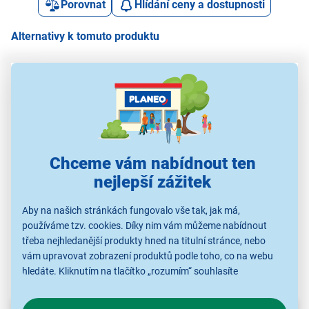
Porovnat
Hlídání ceny a dostupnosti
Alternativy k tomuto produktu
Hercules BS100B
Hercules BS050B
Hercules BS301B
H
Chceme vám nabídnout ten
690 Kč
585 Kč
1 890 Kč
nejlepší zážitek
Aby na našich stránkách fungovalo vše tak, jak má,
Stojany
Stojany
Stojany
používáme tzv. cookies. Díky nim vám můžeme nabídnout
třeba nejhledanější produkty hned na titulní stránce, nebo
vám upravovat zobrazení produktů podle toho, co na webu
hledáte. Kliknutím na tlačítko „rozumím“ souhlasíte
s využíváním cookies pro analytické účely a předáním údajů o
chování na webu pro zobrazení cílených reklam. Pokud vás