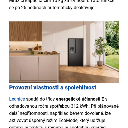
Mrazicí kapacita činí 10 kg za 24 hodin. Tato funkce
se po 26 hodinách automaticky deaktivuje.
Provozní vlastnosti a spolehlivost
Lednice
spadá do třídy
energetické účinnosti E
s
odhadovanou roční spotřebou 312 kWh. Při plánované
delší nepřítomnosti, například během dovolené, lze
aktivovat úsporný režim EcoMode, který udržuje
optimální teplotu s minimální spotřebou energie.