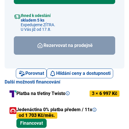
Ihned k odeslání
skladem 5 ks
Expedujeme ZÍTRA.
U Vás již od 17.8.
Rezervovat na prodejně
Porovnat
Hlídání ceny a dostupnosti
Další možnosti financování
Platba na třetiny Twisto
3 ×
6 997 Kč
Jedenáctina 0% platba předem / 11x
od
1 703 Kč/měs.
Financovat