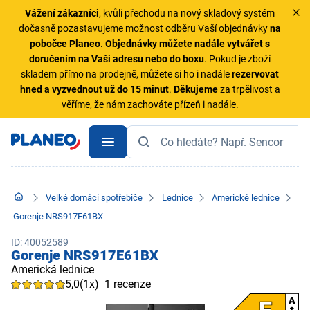
Vážení zákazníci
, kvůli přechodu na nový skladový systém
dočasně pozastavujeme možnost odběru Vaší objednávky
na
pobočce Planeo
.
Objednávky
můžete nadále vytvářet s
doručením na Vaši adresu nebo do boxu
. Pokud je zboží
skladem přímo na prodejně, můžete si ho i nadále
rezervovat
hned a vyzvednout už do 15 minut
.
Děkujeme
za trpělivost a
věříme, že nám zachováte přízeň i nadále.
Velké domácí spotřebiče
Lednice
Americké lednice
Gorenje NRS917E61BX
ID: 40052589
Gorenje NRS917E61BX
Americká lednice
5,0
(1x)
1 recenze