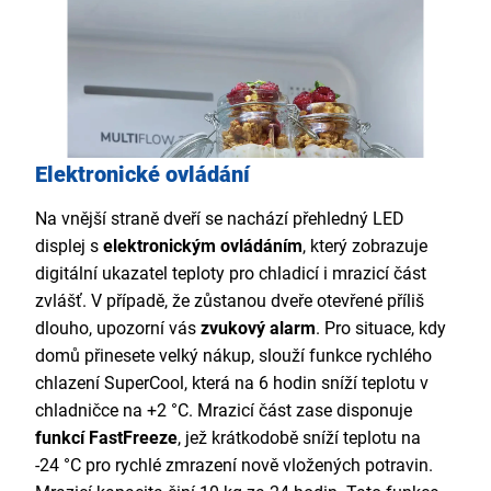
Elektronické ovládání
Na vnější straně dveří se nachází přehledný LED
displej s
elektronickým ovládáním
, který zobrazuje
digitální ukazatel teploty pro chladicí i mrazicí část
zvlášť. V případě, že zůstanou dveře otevřené příliš
dlouho, upozorní vás
zvukový alarm
. Pro situace, kdy
domů přinesete velký nákup, slouží funkce rychlého
chlazení SuperCool, která na 6 hodin sníží teplotu v
chladničce na +2 °C. Mrazicí část zase disponuje
funkcí FastFreeze
, jež krátkodobě sníží teplotu na
-24 °C pro rychlé zmrazení nově vložených potravin.