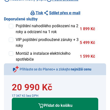
Tisk
Sdílet přes e-mail
Doporučené služby
Pojištění nahodilého poškození na 2
1 899 Kč
roky a odcizení na 1 rok
VIP pojištění prodloužené záruky + 3
5 499 Kč
roky
Montáž a instalace elektrického
1 599 Kč
spotřebiče
Přihlaste se do Planeo+ a získejte
nejnižší cenu
20 990 Kč
17 347 Kč bez DPH
Přidat do košíku