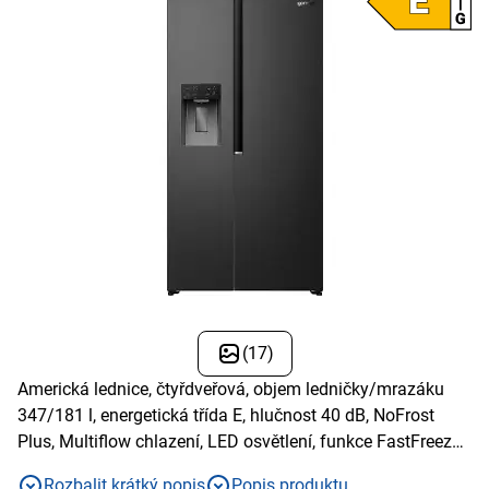
(17)
Americká lednice, čtyřdveřová, objem ledničky/mrazáku
347/181 l, energetická třída E, hlučnost 40 dB, NoFrost
Plus, Multiflow chlazení, LED osvětlení, funkce FastFreeze,
digitální ukazatel teploty
Rozbalit krátký popis
Popis produktu