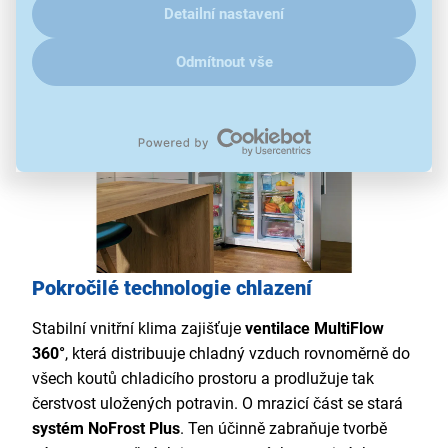
či případná manipulace je snadná.
Detailní nastavení
Odmítnout vše
Pokročilé technologie chlazení
Stabilní vnitřní klima zajišťuje
ventilace MultiFlow
360°
, která distribuuje chladný vzduch rovnoměrně do
všech koutů chladicího prostoru a prodlužuje tak
čerstvost uložených potravin. O mrazicí část se stará
systém NoFrost Plus
. Ten účinně zabraňuje tvorbě