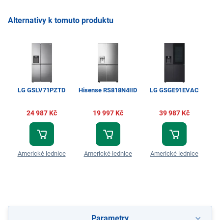
Alternativy k tomuto produktu
LG GSLV71PZTD
Hisense RS818N4IID
LG GSGE91EVAC
R
BIL
24 987 Kč
19 997 Kč
39 987 Kč
Americké lednice
Americké lednice
Americké lednice
A
Parametry