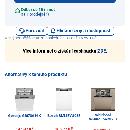
Odběr do 15 minut
na 1 prodejně
Porovnat
Hlídání ceny a dostupnosti
Nejvýhodnější cena za posledních 30 dní: 16 590 Kč
Více informací o získání cashbacku
ZDE
.
Alternativy k tomuto produktu
Whirlpool
Gorenje GI673A91X
Bosch SMI4EVS08E
WH8IA15AM6L0
14 397 Kč
16 977 Kč