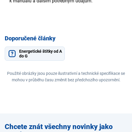
k manuálu a dalším potřebným údajům.
Doporučené články
Energetické štítky od A
do G
Použité obrázky jsou pouze ilustrativní a technické specifikace se
mohou v průběhu času změnit bez předchozího upozornění.
Zadejte
Chcete znát všechny novinky jako
e-mail