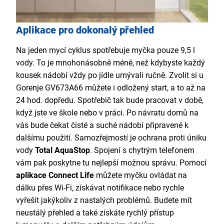
Aplikace pro dokonalý přehled
Na jeden mycí cyklus spotřebuje myčka pouze 9,5 l
vody. To je mnohonásobně méně, než kdybyste každý
kousek nádobí vždy po jídle umývali ručně. Zvolit si u
Gorenje GV673A66 můžete i odložený start, a to až na
24 hod. dopředu. Spotřebič tak bude pracovat v době,
když jste ve škole nebo v práci. Po návratu domů na
vás bude čekat čisté a suché nádobí připravené k
dalšímu použití. Samozřejmostí je ochrana proti úniku
vody
Total AquaStop
. Spojení s chytrým telefonem
vám pak poskytne tu nejlepší možnou správu. Pomocí
aplikace Connect Life
můžete myčku ovládat na
dálku přes Wi-Fi, získávat notifikace nebo rychle
vyřešit jakýkoliv z nastalých problémů. Budete mít
neustálý přehled a také získáte rychlý přístup