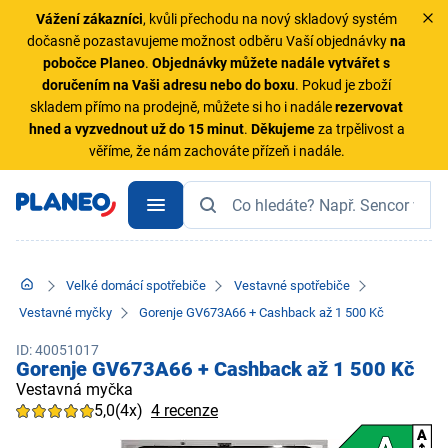
Vážení zákazníci
, kvůli přechodu na nový skladový systém
dočasně pozastavujeme možnost odběru Vaší objednávky
na
pobočce Planeo
.
Objednávky
můžete nadále vytvářet s
doručením na Vaši adresu nebo do boxu
. Pokud je zboží
skladem přímo na prodejně, můžete si ho i nadále
rezervovat
hned a vyzvednout už do 15 minut
.
Děkujeme
za trpělivost a
věříme, že nám zachováte přízeň i nadále.
Velké domácí spotřebiče
Vestavné spotřebiče
Vestavné myčky
Gorenje GV673A66 + Cashback až 1 500 Kč
ID: 40051017
Gorenje GV673A66 + Cashback až 1 500 Kč
Vestavná myčka
5,0
(4x)
4 recenze