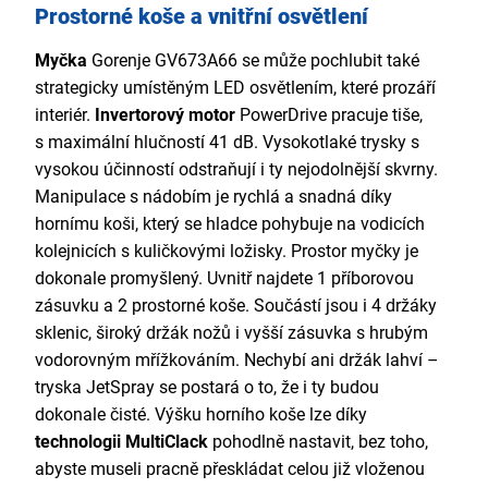
Prostorné koše a vnitřní osvětlení
Myčka
Gorenje GV673A66 se může pochlubit také
strategicky umístěným LED osvětlením, které prozáří
interiér.
Invertorový motor
PowerDrive pracuje tiše,
s maximální hlučností 41 dB. Vysokotlaké trysky s
vysokou účinností odstraňují i ty nejodolnější skvrny.
Manipulace s nádobím je rychlá a snadná díky
hornímu koši, který se hladce pohybuje na vodicích
kolejnicích s kuličkovými ložisky. Prostor myčky je
dokonale promyšlený. Uvnitř najdete 1 příborovou
zásuvku a 2 prostorné koše. Součástí jsou i 4 držáky
sklenic, široký držák nožů i vyšší zásuvka s hrubým
vodorovným mřížkováním. Nechybí ani držák lahví –
tryska JetSpray se postará o to, že i ty budou
dokonale čisté. Výšku horního koše lze díky
technologii MultiClack
pohodlně nastavit, bez toho,
abyste museli pracně přeskládat celou již vloženou