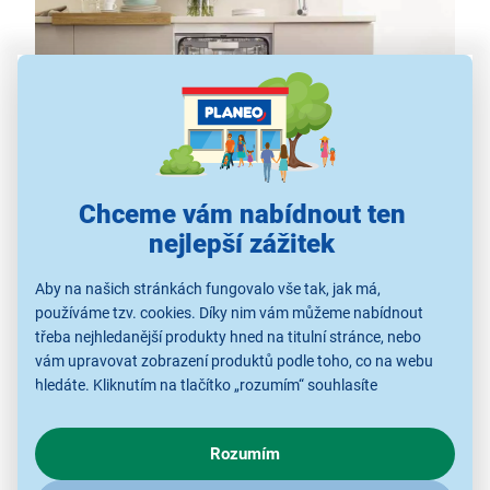
Pestrá nabídka programů
Chceme vám nabídnout ten
nejlepší zážitek
S plně integrovanou myčkou Gorenje GV673A66
v úsporné
energetické třídě A - 10 %
bude vaše
Aby na našich stránkách fungovalo vše tak, jak má,
nádobí vždy zářit čistotou. Pohodlně do ní naskládáte
používáme tzv. cookies. Díky nim vám můžeme nabídnout
až 16 sad nádobí. Vybrat si můžete ze 7 mycích
třeba nejhledanější produkty hned na titulní stránce, nebo
vám upravovat zobrazení produktů podle toho, co na webu
programů, které budou šetřit přírodu i vaši peněženku.
hledáte. Kliknutím na tlačítko „rozumím“ souhlasíte
Jednoduché a přehledné
dotykové ovládání
s využíváním cookies pro analytické účely a předáním údajů o
TouchControl je rafinovaně skryto v horní liště dvířek.
chování na webu pro zobrazení cílených reklam. Pokud vás
Na panelu zvolíte podle potřeby Noční mytí, Intenzivní
Rozumím
zajímají detaily, jak u nás s cookies a dalšími údaji pracujeme,
mytí, Program Hygiene, Auto program, Křišťálové sklo,
klikněte
sem
.