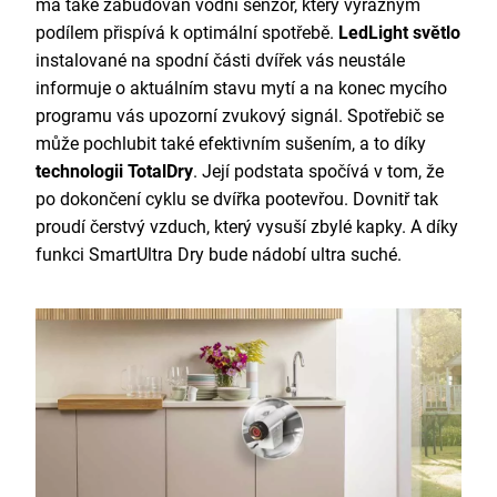
má také zabudován vodní senzor, který výrazným
podílem přispívá k optimální spotřebě.
LedLight světlo
instalované na spodní části dvířek vás neustále
informuje o aktuálním stavu mytí a na konec mycího
programu vás upozorní zvukový signál. Spotřebič se
může pochlubit také efektivním sušením, a to díky
technologii TotalDry
. Její podstata spočívá v tom, že
po dokončení cyklu se dvířka pootevřou. Dovnitř tak
proudí čerstvý vzduch, který vysuší zbylé kapky. A díky
funkci SmartUltra Dry bude nádobí ultra suché.