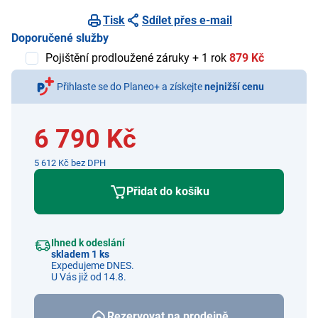
Tisk
Sdílet přes e-mail
Doporučené služby
Pojištění prodloužené záruky + 1 rok
879 Kč
Přihlaste se do Planeo+ a získejte
nejnižší cenu
6 790 Kč
5 612 Kč bez DPH
Přidat do košíku
Ihned k odeslání
skladem 1 ks
Expedujeme DNES.
U Vás již od 14.8.
Rezervovat na prodejně