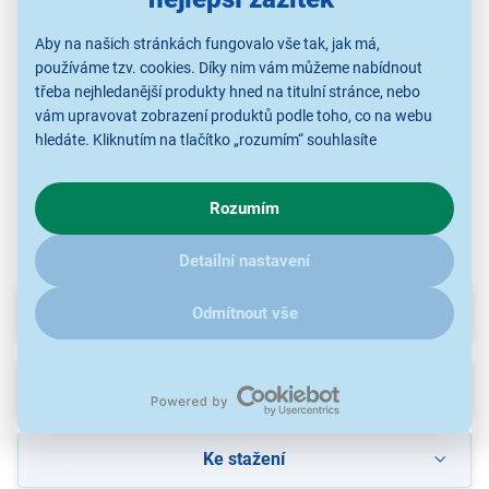
Gant G171007 Sussex
Gant G136021 Sussex
Gant G166018
Mid IPG
IPG
Aby na našich stránkách fungovalo vše tak, jak má,
používáme tzv. cookies. Díky nim vám můžeme nabídnout
6 790 Kč
6 790 Kč
6 290 Kč
třeba nejhledanější produkty hned na titulní stránce, nebo
vám upravovat zobrazení produktů podle toho, co na webu
hledáte. Kliknutím na tlačítko „rozumím“ souhlasíte
s využíváním cookies pro analytické účely a předáním údajů o
Hodinky Gant
Hodinky Gant
Hodinky Gant
chování na webu pro zobrazení cílených reklam. Pokud vás
Rozumím
zajímají detaily, jak u nás s cookies a dalšími údaji pracujeme,
klikněte
sem
.
Detailní nastavení
Parametry
Odmítnout vše
Recenze
Ke stažení