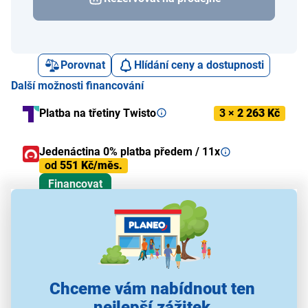
Porovnat
Hlídání ceny a dostupnosti
Další možnosti financování
Platba na třetiny Twisto
3 ×
2 263 Kč
Jedenáctina 0% platba předem / 11x
od
551 Kč/měs.
Financovat
Alternativy k tomuto produktu
Chceme vám nabídnout ten
nejlepší zážitek