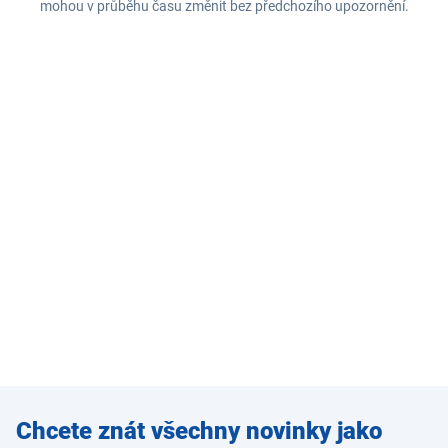
mohou v průběhu času změnit bez předchozího upozornění.
Zadejte
Chcete znát všechny novinky jako
e-mail