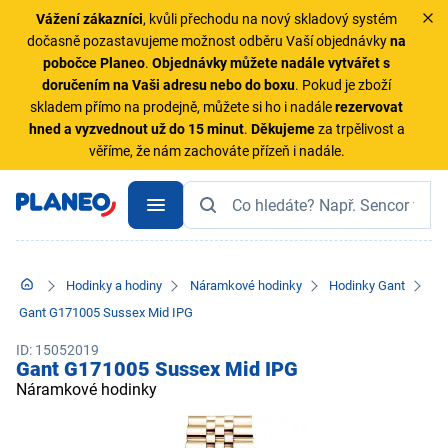
Vážení zákazníci
, kvůli přechodu na nový skladový systém
dočasně pozastavujeme možnost odběru Vaší objednávky
na
pobočce Planeo
.
Objednávky
můžete nadále vytvářet s
doručením na Vaši adresu nebo do boxu
. Pokud je zboží
skladem přímo na prodejně, můžete si ho i nadále
rezervovat
hned a vyzvednout už do 15 minut
.
Děkujeme
za trpělivost a
věříme, že nám zachováte přízeň i nadále.
Hodinky a hodiny
Náramkové hodinky
Hodinky Gant
Gant G171005 Sussex Mid IPG
ID: 15052019
Gant G171005 Sussex Mid IPG
Náramkové hodinky