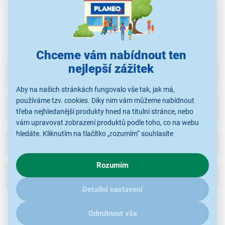
hodinkám
hodinkám
hodinkám
Chceme vám nabídnout ten
nejlepší zážitek
Parametry
Aby na našich stránkách fungovalo vše tak, jak má,
používáme tzv. cookies. Díky nim vám můžeme nabídnout
Recenze
třeba nejhledanější produkty hned na titulní stránce, nebo
vám upravovat zobrazení produktů podle toho, co na webu
hledáte. Kliknutím na tlačítko „rozumím“ souhlasíte
Ke stažení
s využíváním cookies pro analytické účely a předáním údajů o
chování na webu pro zobrazení cílených reklam. Pokud vás
Rozumím
zajímají detaily, jak u nás s cookies a dalšími údaji pracujeme,
Popis
klikněte
sem
.
Detailní nastavení
Univerzální řemínek
FIXED Silicone Strap pro Apple Watch S1–S6/SE, 38–40
Odmítnout vše
mm