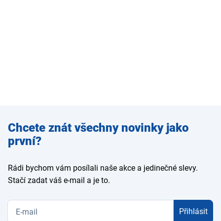
Zadejte
Chcete znát všechny novinky jako
e-mail
první?
Rádi bychom vám posílali naše akce a jedinečné slevy.
Stačí zadat váš e-mail a je to.
Přihlásit