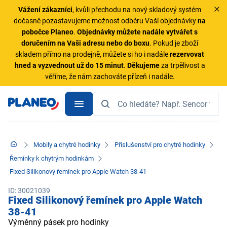
Vážení zákazníci
, kvůli přechodu na nový skladový systém
dočasně pozastavujeme možnost odběru Vaší objednávky
na
pobočce Planeo
.
Objednávky
můžete nadále vytvářet s
doručením na Vaši adresu nebo do boxu
. Pokud je zboží
skladem přímo na prodejně, můžete si ho i nadále
rezervovat
hned a vyzvednout už do 15 minut
.
Děkujeme
za trpělivost a
věříme, že nám zachováte přízeň i nadále.
Mobily a chytré hodinky
Příslušenství pro chytré hodinky
Řemínky k chytrým hodinkám
Fixed Silikonový řemínek pro Apple Watch 38-41
ID: 30021039
Fixed Silikonový řemínek pro Apple Watch
38-41
Výměnný pásek pro hodinky