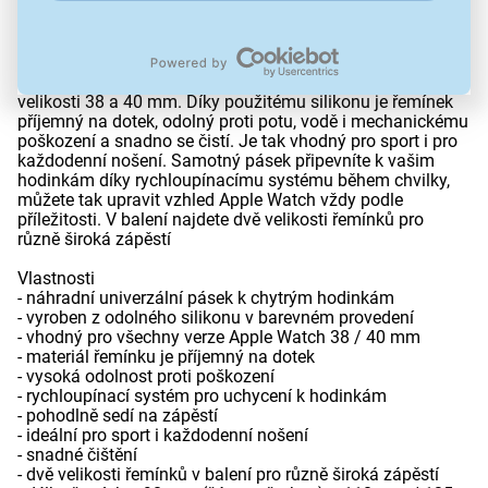
PN FIXSST-436-BK
vyrobený z jemného a odolného silikonu ve stylové barvě
oživí vzhled vašich Apple Watch. Je navržený jako
náhradní řemínek pro všechny verze Apple Watch o
velikosti 38 a 40 mm. Díky použitému silikonu je řemínek
příjemný na dotek, odolný proti potu, vodě i mechanickému
poškození a snadno se čistí. Je tak vhodný pro sport i pro
každodenní nošení. Samotný pásek připevníte k vašim
hodinkám díky rychloupínacímu systému během chvilky,
můžete tak upravit vzhled Apple Watch vždy podle
příležitosti. V balení najdete dvě velikosti řemínků pro
různě široká zápěstí
Vlastnosti
- náhradní univerzální pásek k chytrým hodinkám
- vyroben z odolného silikonu v barevném provedení
- vhodný pro všechny verze Apple Watch 38 / 40 mm
- materiál řemínku je příjemný na dotek
- vysoká odolnost proti poškození
- rychloupínací systém pro uchycení k hodinkám
- pohodlně sedí na zápěstí
- ideální pro sport i každodenní nošení
- snadné čištění
- dvě velikosti řemínků v balení pro různě široká zápěstí