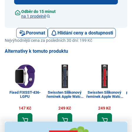
Odběr do 15 minut
na 1 prodejně
Porovnat
Hlídání ceny a dostupnosti
Nejvýhodnější cena za posledních 30 dní: 199 Kč
Alternativy k tomuto produktu
Fixed FIXSST-436-
Swissten Silikonový
Swissten Silikonový
Fix
LGPU
řemínek Apple Watch
řemínek Apple Watch
42–44mm Blue
42–44mm Red
147 Kč
249 Kč
249 Kč
Ř
Řemínky k chytrým
Řemínky k chytrým
Řemínky k chytrým