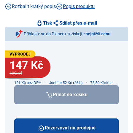
snadné čištění, 2 velikosti v balení
Rozbalit krátký popis
Popis produktu
Tisk
Sdílet přes e-mail
Přihlaste se do Planeo+ a získejte
nejnižší cenu
VÝPRODEJ
147 Kč
199 Kč
121 Kč bez DPH
Ušetříte 52 Kč (26%)
73,50 Kč/kus
Přidat do košíku
Rezervovat na prodejně