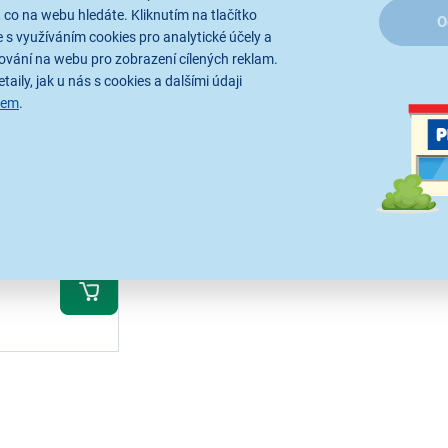
 co na webu hledáte. Kliknutím na tlačítko
O
 s využíváním cookies pro analytické účely a
ování na webu pro zobrazení cílených reklam.
vací nůž 22
taily, jak u nás s cookies a dalšími údaji
sem
.
m
lání
.8.
minut