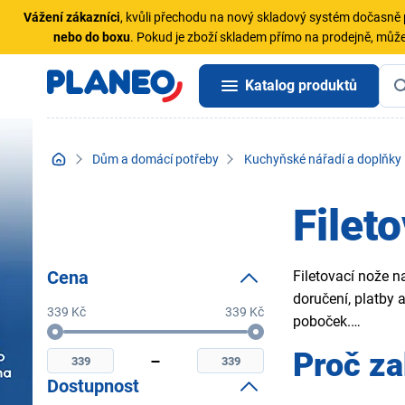
Vážení zákazníci
, kvůli přechodu na nový skladový systém dočasn
nebo do boxu
. Pokud je zboží skladem přímo na prodejně, může
Katalog produktů
Dům a domácí potřeby
Kuchyňské nářadí a doplňky
Filet
Cena
Filetovací nože n
doručení, platby 
339 Kč
339 Kč
poboček.
Cena
Minimální
Maximální
Proč za
cena
cena
Dostupnost