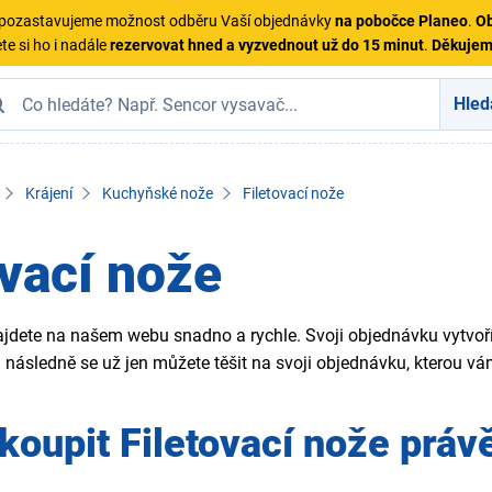
ě pozastavujeme možnost odběru Vaší objednávky
na pobočce Planeo
.
Ob
te si ho i nadále
rezervovat hned a vyzvednout už do 15 minut
.
Děkuje
Hled
Krájení
Kuchyňské nože
Filetovací nože
ovací nože
ajdete na našem webu snadno a rychle. Svoji objednávku vytvoř
a následně se už jen můžete těšit na svoji objednávku, kterou 
koupit Filetovací nože pr