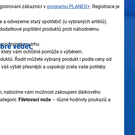
egistrovaní zákazníci v
programu PLANEO+
. Registrace je
a odvezeme starý spotřebič (u vybraných artiklů).
dodatkové pojištění produktů proti náhodnému
h podmínek na trhu.
obré vědět,
l, který vám ochotně pomůže s výběrem.
produktů. Řadit můžete vybraný produkt i podle ceny od
váš výběr přesnější a uspokojí zcela vaše potřeby.
ízkým, nabízíme vám možnost zakoupení dárkového
ategorii:
Filetovací nože
– různé hodnoty poukazů a