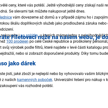
ělé ceny, které vás potěší. Ještě výhodnější ceny získají naši r
adná. Se slevami tak můžete nakupovat ještě dnes.
lednice
vám dovezeme až domů a v případě zájmu ho i zapojíme 
rokou škálu doplňkových služeb jako prodloužená záruka nebo 
dcizení.
 nakoupíte i
na splátky
, u kterých máme jedny z nejvýhodnějšíc
áte Filetovací nože na našem webu, je d
 než
100 prodejen
po celé České republice a proškolený personá
t svůj výrobek podle filtrů, které najdete v levé části katalogu 
nejdražší, nebo si zobrazit doporučené produkty. Díky tomu bude 
so jako dárek
jste jistí, jaké zboží je nejlepší nebo by vyhovovalo vašim bl
é z našich
kamenných poboček
. Univerzální řešení pro nákup v k
 zakoupení vás rozhodně potěší.