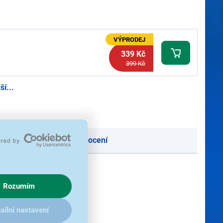
VÝPRODEJ
339 Kč
399 Kč
í...
oručení
Podle hodnocení
Rozumím
ailní nastavení