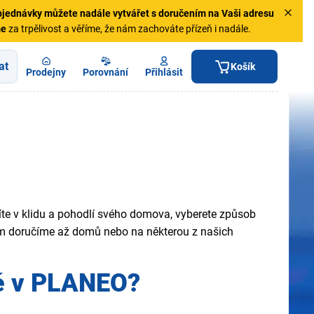
jednávky
můžete nadále vytvářet s doručením na Vaši adresu
me
za trpělivost a věříme, že nám zachováte přízeň i nadále.
at
Košík
Prodejny
Porovnání
Přihlásit
íte v klidu a pohodlí svého domova, vyberete způsob
vám doručíme až domů nebo na některou z našich
ávě v PLANEO?