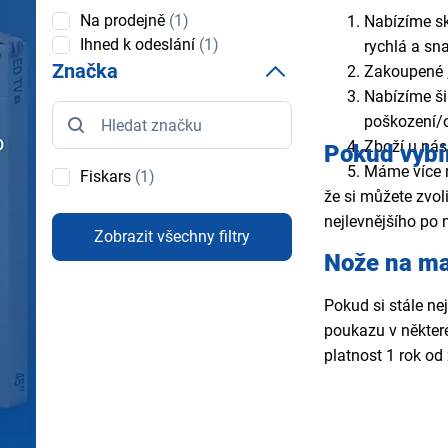
Dostupnost
Na prodejně
(1)
Nabízíme skv
Ihned k odeslání
(1)
rychlá a sn
Značka
Zakoupené
Nabízíme ši
Značka
poškození/o
Zboží u nás
Pokud vybír
Máme více
Fiskars
(1)
že si můžete zvoli
nejlevnějšího po 
Zobrazit všechny filtry
Nože na ma
Pokud si stále ne
poukazu v někter
platnost 1 rok od