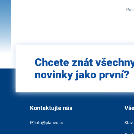
Použ
Zadejte
Chcete znát všechn
e-mail
novinky jako první?
Kontaktujte nás
Vše
info@planeo.cz
Stav