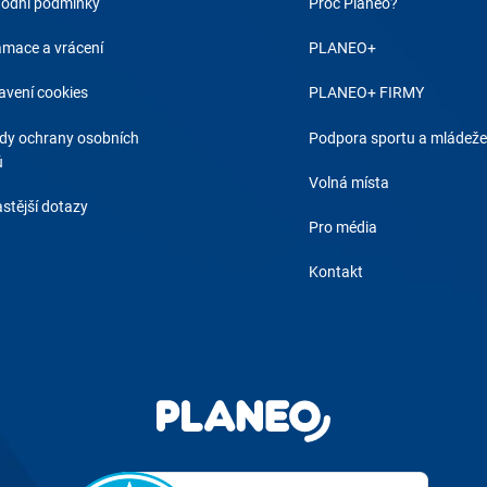
odní podmínky
Proč Planeo?
amace a vrácení
PLANEO+
avení cookies
PLANEO+ FIRMY
dy ochrany osobních
Podpora sportu a mládeže
ů
Volná místa
stější dotazy
Pro média
Kontakt