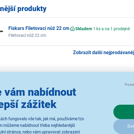
nější produkty
Fiskars Filetovací nůž 22 cm
Skladem
1 ks a na 1 prodejně
Filetovací nůž 22 cm
Zobrazit další nejprodávanějš
jší
Od nejlevnějšího
Od nejdražšího
Dle dop
 vám nabídnout
epší zážitek
ách fungovalo vše tak, jak má, používáme tzv.
ám můžeme nabídnout třeba nejhledanější
Det
ulní stránce, nebo vám upravovat zobrazení