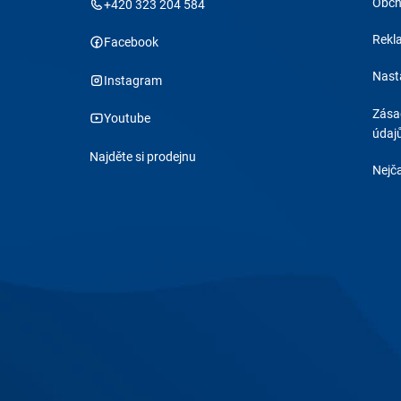
Obch
+420 323 204 584
Rekl
Facebook
Nast
Instagram
Zása
Youtube
údaj
Najděte si prodejnu
Nejča