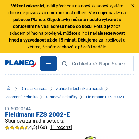
Vážení zákazníci
, kvůli přechodu na nový skladový systém
dočasně pozastavujeme možnost odběru Vaší objednávky
na
pobočce Planeo
.
Objednávky
můžete nadále vytvářet s
doručením na Vaši adresu nebo do boxu
. Pokud je zboží
skladem přímo na prodejně, můžete si ho i nadále
rezervovat
hned a vyzvednout už do 15 minut
.
Děkujeme
za trpělivost a
věříme, že nám zachováte přízeň i nadále.
Dílna a zahrada
Zahradní technika a nářadí
Zahradní technika
Strunové sekačky
Fieldmann FZS 2002-E
ID: 50000644
Fieldmann FZS 2002-E
Strunová zahradní sekačka
4,5
(16x)
11 recenzí