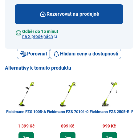
Rezervovat na prodejně
Odběr do 15 minut
na 2 prodejnách
Porovnat
Hlídání ceny a dostupnosti
Alternativy k tomuto produktu
Fieldmann FZS 1005-A
Fieldmann FZS 70101-0
Fieldmann FZS 2505-E
Fie
1 399 Kč
899 Kč
999 Kč