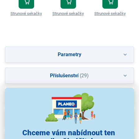
Strunové sekačky
Strunové sekačky
Strunové sekačky
S
Parametry
Příslušenství
(29)
Recenze
(11)
Ke stažení
(2)
Chceme vám nabídnout ten
Popis