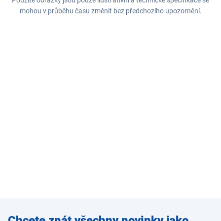
Použité obrázky jsou pouze ilustrativní a technické specifikace se
mohou v průběhu času změnit bez předchozího upozornění.
Zadejte
Chcete znát všechny novinky jako