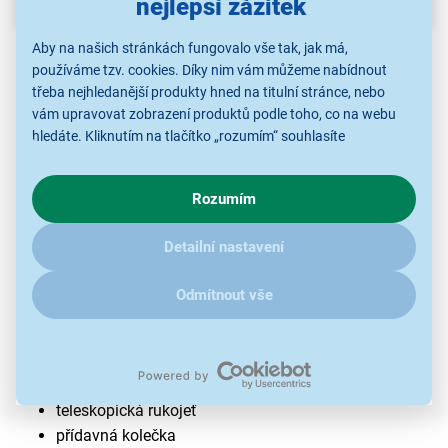
nejlepší zážitek
Aby na našich stránkách fungovalo vše tak, jak má,
používáme tzv. cookies. Díky nim vám můžeme nabídnout
třeba nejhledanější produkty hned na titulní stránce, nebo
vám upravovat zobrazení produktů podle toho, co na webu
hledáte. Kliknutím na tlačítko „rozumím“ souhlasíte
s využíváním cookies pro analytické účely a předáním údajů o
chování na webu pro zobrazení cílených reklam. Pokud vás
Rozumím
zajímají detaily, jak u nás s cookies a dalšími údaji pracujeme,
klikněte
sem
.
Detailní nastavení
Elektrická strunová sekačka Fieldmann
FZS 2002-E
Odmítnout vše
příkon elektromotoru 500 W
záběr sečení 30 cm
nastavitelný úhel žací hlavy
teleskopická rukojeť
přídavná kolečka