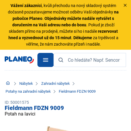
Vážení zákazníci
, kvůli přechodu na nový skladový systém
dočasně pozastavujeme možnost odběru Vaší objednávky
na
pobočce Planeo
.
Objednávky
můžete nadále vytvářet s
doručením na Vaši adresu nebo do boxu
. Pokud je zboží
skladem přímo na prodejně, můžete si ho i nadále
rezervovat
hned a vyzvednout už do 15 minut
.
Děkujeme
za trpělivost a
věříme, že nám zachováte přízeň i nadále.
Nábytek
Zahradní nábytek
Potahy na zahradní nábytek
Fieldmann FDZN 9009
ID: 50001575
Fieldmann FDZN 9009
Potah na lavici