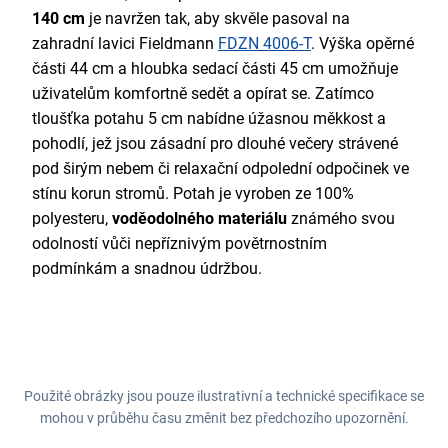
140 cm
je navržen tak, aby skvěle pasoval na
zahradní lavici Fieldmann
FDZN 4006-T
. Výška opěrné
části 44 cm a hloubka sedací části 45 cm umožňuje
uživatelům komfortně sedět a opírat se. Zatímco
tloušťka potahu 5 cm nabídne úžasnou měkkost a
pohodlí, jež jsou zásadní pro dlouhé večery strávené
pod širým nebem či relaxační odpolední odpočinek ve
stínu korun stromů. Potah je vyroben ze 100%
polyesteru,
voděodolného materiálu
známého svou
odolností vůči nepříznivým povětrnostním
podmínkám a snadnou údržbou.
Použité obrázky jsou pouze ilustrativní a technické specifikace se
mohou v průběhu času změnit bez předchozího upozornění.