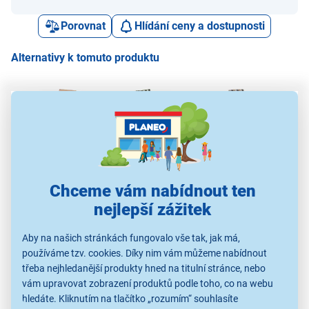
Porovnat
Hlídání ceny a dostupnosti
Alternativy k tomuto produktu
Fieldmann FDZN 9006
Fieldmann FDZN 9101
Fieldmann FDZN 9106
Fie
479 Kč
499 Kč
499 Kč
Chceme vám nabídnout ten
nejlepší zážitek
Potahy na zahradní
Potahy na zahradní
Potahy na zahradní
Po
Aby na našich stránkách fungovalo vše tak, jak má,
nábytek
nábytek
nábytek
používáme tzv. cookies. Díky nim vám můžeme nabídnout
třeba nejhledanější produkty hned na titulní stránce, nebo
vám upravovat zobrazení produktů podle toho, co na webu
hledáte. Kliknutím na tlačítko „rozumím“ souhlasíte