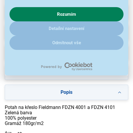
s využíváním cookies pro analytické účely a předáním údajů o
chování na webu pro zobrazení cílených reklam. Pokud vás
Parametry
Rozumím
zajímají detaily, jak u nás s cookies a dalšími údaji pracujeme,
klikněte
sem
.
Detailní nastavení
Příslušenství
(4)
Odmítnout vše
Recenze
(4)
Ke stažení
Popis
Potah na křeslo Fieldmann FDZN 4001 a FDZN 4101
Zelená barva
100% polyester
Gramáž 180gr/m2