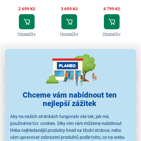
2 699 Kč
3 699 Kč
4 799 Kč
Houpačky
Houpačky
Houpačky
Parametry
Chceme vám nabídnout ten
Recenze
(4)
nejlepší zážitek
Aby na našich stránkách fungovalo vše tak, jak má,
Ke stažení
(1)
používáme tzv. cookies. Díky nim vám můžeme nabídnout
třeba nejhledanější produkty hned na titulní stránce, nebo
vám upravovat zobrazení produktů podle toho, co na webu
Popis