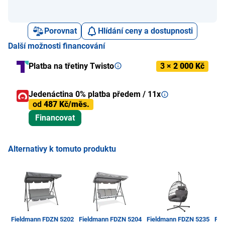
Porovnat
Hlídání ceny a dostupnosti
Další možnosti financování
Platba na třetiny Twisto
3 ×
2 000 Kč
Jedenáctina 0% platba předem / 11x
od
487 Kč/měs.
Financovat
Alternativy k tomuto produktu
Fieldmann FDZN 5202
Fieldmann FDZN 5204
Fieldmann FDZN 5235
Fie