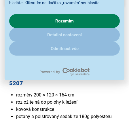
hledáte. Kliknutím na tlačítko „rozumím“ souhlasíte
s využíváním cookies pro analytické účely a předáním údajů o
chování na webu pro zobrazení cílených reklam. Pokud vás
Rozumím
zajímají detaily, jak u nás s cookies a dalšími údaji pracujeme,
klikněte
sem
.
Detailní nastavení
Odmítnout vše
Houpačka třímístná FIELDMANN FDZN
5207
rozměry 200 × 120 × 164 cm
rozložitelná do polohy k ležení
kovová konstrukce
potahy a polstrovaný sedák ze 180g polyesteru