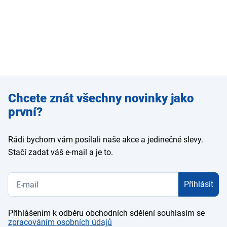
Zadejte
Chcete znát všechny novinky jako
e-mail
první?
Rádi bychom vám posílali naše akce a jedinečné slevy.
Stačí zadat váš e-mail a je to.
Přihlásit
Přihlášením k odběru obchodních sdělení souhlasím se
zpracováním osobních údajů