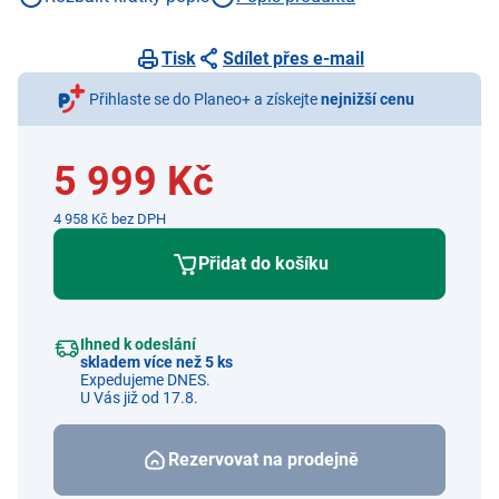
polyesteru
Tisk
Sdílet přes e-mail
Přihlaste se do Planeo+ a získejte
nejnižší cenu
5 999 Kč
4 958 Kč bez DPH
Přidat do košíku
Ihned k odeslání
skladem více než 5 ks
Expedujeme DNES.
U Vás již od 17.8.
Rezervovat na prodejně