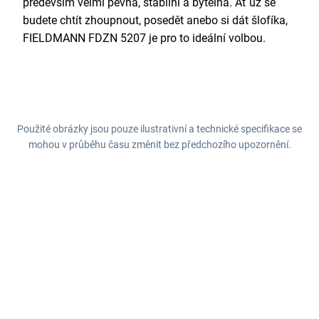
především velmi pevná, stabilní a bytelná. Ať už se
budete chtít zhoupnout, posedět anebo si dát šlofíka,
FIELDMANN FDZN 5207 je pro to ideální volbou.
Použité obrázky jsou pouze ilustrativní a technické specifikace se
mohou v průběhu času změnit bez předchozího upozornění.