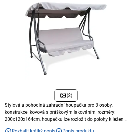
(2)
Stylová a pohodlná zahradní houpačka pro 3 osoby,
konstrukce: kovová s práškovým lakováním, rozměry:
200x120x164cm, houpačku lze rozložit do polohy k ležení,
pohodlný polstrovaný sedák, sedák a potahy jsou ze 180g
Rozbalit krátký popis
Popis produktu