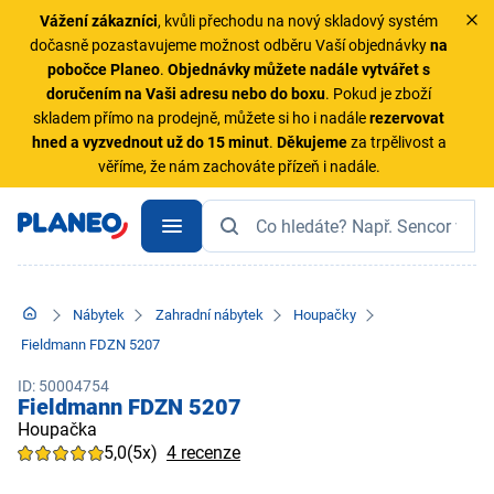
Vážení zákazníci
, kvůli přechodu na nový skladový systém
dočasně pozastavujeme možnost odběru Vaší objednávky
na
pobočce Planeo
.
Objednávky
můžete nadále vytvářet s
doručením na Vaši adresu nebo do boxu
. Pokud je zboží
skladem přímo na prodejně, můžete si ho i nadále
rezervovat
hned a vyzvednout už do 15 minut
.
Děkujeme
za trpělivost a
věříme, že nám zachováte přízeň i nadále.
Nábytek
Zahradní nábytek
Houpačky
Fieldmann FDZN 5207
ID: 50004754
Fieldmann FDZN 5207
Houpačka
5,0
(5x)
4 recenze