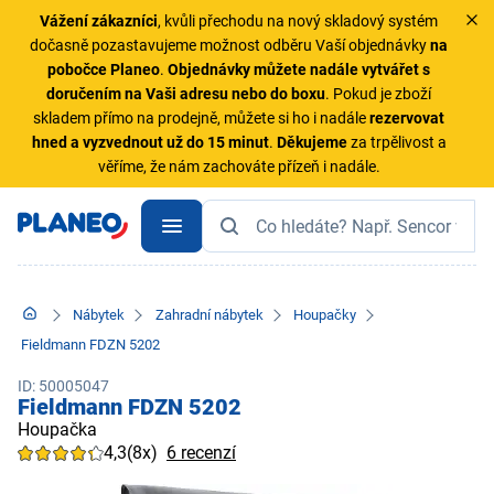
Vážení zákazníci
, kvůli přechodu na nový skladový systém
dočasně pozastavujeme možnost odběru Vaší objednávky
na
pobočce Planeo
.
Objednávky
můžete nadále vytvářet s
doručením na Vaši adresu nebo do boxu
. Pokud je zboží
skladem přímo na prodejně, můžete si ho i nadále
rezervovat
hned a vyzvednout už do 15 minut
.
Děkujeme
za trpělivost a
věříme, že nám zachováte přízeň i nadále.
Nábytek
Zahradní nábytek
Houpačky
Fieldmann FDZN 5202
ID: 50005047
Fieldmann FDZN 5202
Houpačka
4,3
(8x)
6 recenzí