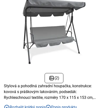
(2)
Stylová a pohodlná zahradní houpačka, konstrukce:
kovová s práškovým lakováním, podsedák:
Rychleschnoucí textilie, rozměry 170 x 115 x 153 cm,
sedák a potahy jsou z pevného polyesteru 140g/m2,
Rozbalit krátký popis
Popis produktu