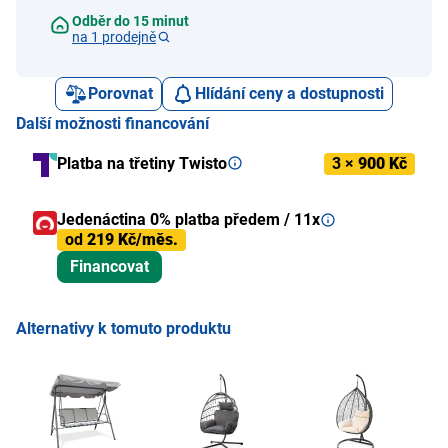
Odběr do 15 minut
na 1 prodejně
Porovnat
Hlídání ceny a dostupnosti
Další možnosti financování
Platba na třetiny Twisto
3 ×
900 Kč
Jedenáctina 0% platba předem / 11x
od
219 Kč/měs.
Financovat
Alternativy k tomuto produktu