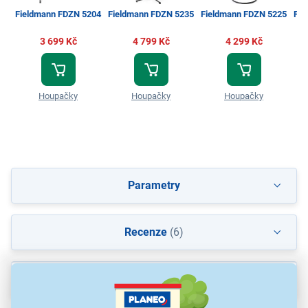
Fieldmann FDZN 5204
Fieldmann FDZN 5235
Fieldmann FDZN 5225
Fie
3 699 Kč
4 799 Kč
4 299 Kč
Houpačky
Houpačky
Houpačky
Parametry
Recenze
(6)
Ke stažení
(1)