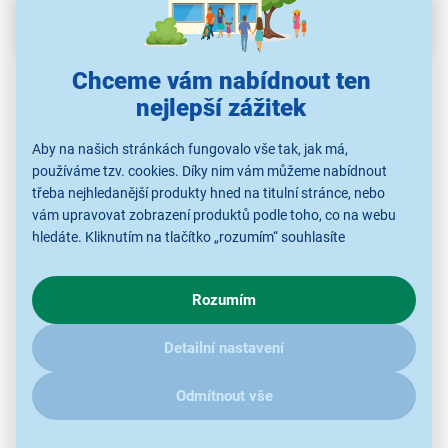
Popis
Chceme vám nabídnout ten
nejlepší zážitek
Aby na našich stránkách fungovalo vše tak, jak má,
používáme tzv. cookies. Díky nim vám můžeme nabídnout
třeba nejhledanější produkty hned na titulní stránce, nebo
vám upravovat zobrazení produktů podle toho, co na webu
hledáte. Kliknutím na tlačítko „rozumím“ souhlasíte
s využíváním cookies pro analytické účely a předáním údajů o
chování na webu pro zobrazení cílených reklam. Pokud vás
Zahradní houpačka Fieldmann FDZN 5202
Rozumím
zajímají detaily, jak u nás s cookies a dalšími údaji pracujeme,
klikněte
sem
.
pohodlná zahradní houpačka
Detailní nastavení
kovová konstrukce s práškovým lakováním
podsedák z rychleschnoucí textilie
Odmítnout vše
nosnost 240 kg
sedák a potahy z pevného polyesteru 140 g/m²