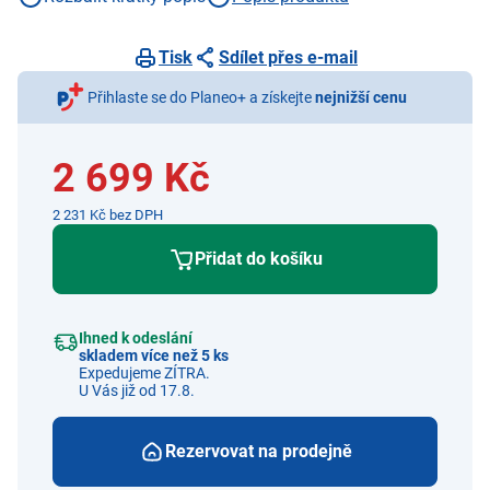
nosnost 240 kg
Tisk
Sdílet přes e-mail
Přihlaste se do Planeo+ a získejte
nejnižší cenu
2 699 Kč
2 231 Kč bez DPH
Přidat do košíku
Ihned k odeslání
skladem více než 5 ks
Expedujeme ZÍTRA.
U Vás již od 17.8.
Rezervovat na prodejně