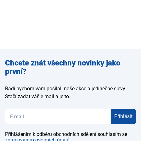
Zadejte
Chcete znát všechny novinky jako
e-mail
první?
Rádi bychom vám posílali naše akce a jedinečné slevy.
Stačí zadat váš e-mail a je to.
Přihlásit
Přihlášením k odběru obchodních sdělení souhlasím se
zpracováním osobních údajů