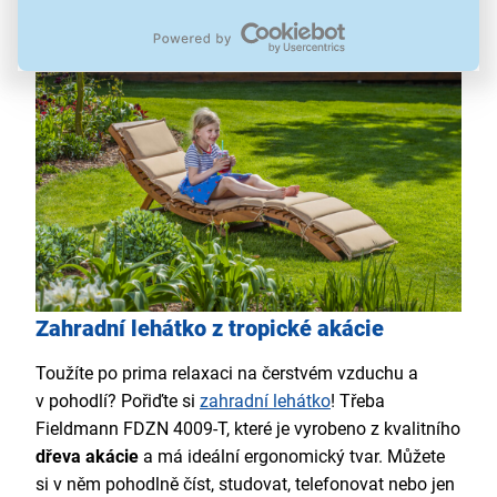
možnost dokoupení stylových potahů
Zahradní lehátko z tropické akácie
Toužíte po prima relaxaci na čerstvém vzduchu a
v pohodlí? Pořiďte si
zahradní lehátko
! Třeba
Fieldmann FDZN 4009-T, které je vyrobeno z kvalitního
dřeva akácie
a má ideální ergonomický tvar. Můžete
si v něm pohodlně číst, studovat, telefonovat nebo jen