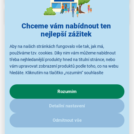
Popis
Chceme vám nabídnout ten
nejlepší zážitek
Aby na našich stránkách fungovalo vše tak, jak má,
používáme tzv. cookies. Díky nim vám můžeme nabídnout
třeba nejhledanější produkty hned na titulní stránce, nebo
vám upravovat zobrazení produktů podle toho, co na webu
hledáte. Kliknutím na tlačítko „rozumím“ souhlasíte
s využíváním cookies pro analytické účely a předáním údajů o
chování na webu pro zobrazení cílených reklam. Pokud vás
Rozumím
zajímají detaily, jak u nás s cookies a dalšími údaji pracujeme,
Lehátko Fieldmann FDZN 4009-T
klikněte
sem
.
Detailní nastavení
venkovní i vnitřní použití
vyrobeno ze dřeva tropické akácie
Odmítnout vše
nosnost 110 kg
rozměry 182 × 54 × 63 cm