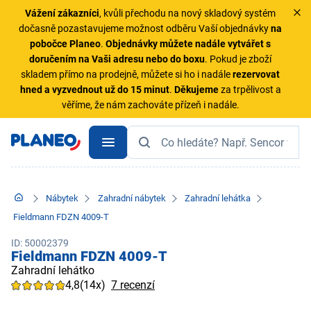
Vážení zákazníci
, kvůli přechodu na nový skladový systém
dočasně pozastavujeme možnost odběru Vaší objednávky
na
pobočce Planeo
.
Objednávky
můžete nadále vytvářet s
doručením na Vaši adresu nebo do boxu
. Pokud je zboží
skladem přímo na prodejně, můžete si ho i nadále
rezervovat
hned a vyzvednout už do 15 minut
.
Děkujeme
za trpělivost a
věříme, že nám zachováte přízeň i nadále.
Nábytek
Zahradní nábytek
Zahradní lehátka
Fieldmann FDZN 4009-T
ID: 50002379
Fieldmann FDZN 4009-T
Zahradní lehátko
4,8
(14x)
7 recenzí