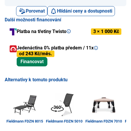
Porovnat
Hlídání ceny a dostupnosti
Další možnosti financování
Platba na třetiny Twisto
3 ×
1 000 Kč
Jedenáctina 0% platba předem / 11x
od
243 Kč/měs.
Financovat
Alternativy k tomuto produktu
Fieldmann FDZN 8015
Fieldmann FDZN 5010
Fieldmann FDZN 7010
Fie