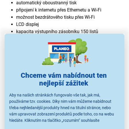
automatický oboustranný tisk
připojení k internetu přes Ethernetu a Wi-Fi
možnost bezdrátového tisku přes Wi-Fi
LCD displej
kapacita výstupního zásobníku 150 listů
Chceme vám nabídnout ten
nejlepší zážitek
Aby na našich stránkách fungovalo vše tak, jak má,
používáme tzv. cookies. Díky nim vám můžeme nabídnout
třeba nejhledanější produkty hned na titulní stránce, nebo
Rychlý tisk pro náročné úkoly
vám upravovat zobrazení produktů podle toho, co na webu
hledáte. Kliknutím na tlačítko „rozumím“ souhlasíte
Čekání na vytištěné dokumenty je už minulostí.
s využíváním cookies pro analytické účely a předáním údajů o