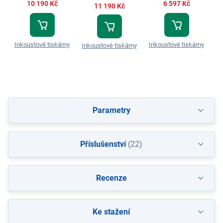
10 190 Kč
6 597 Kč
11 190 Kč
Inkoustové tiskárny
Inkoustové tiskárny
In
Inkoustové tiskárny
Parametry
Příslušenství
(22)
Recenze
Ke stažení