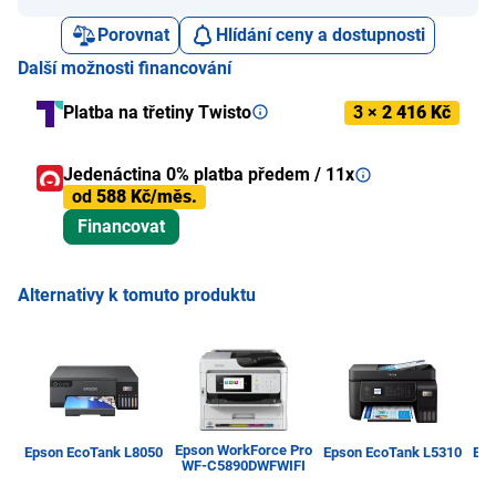
Porovnat
Hlídání ceny a dostupnosti
Další možnosti financování
Platba na třetiny Twisto
3 ×
2 416 Kč
Jedenáctina 0% platba předem / 11x
od
588 Kč/měs.
Financovat
Alternativy k tomuto produktu
Epson WorkForce Pro
Epson EcoTank L8050
Epson EcoTank L5310
Eps
WF-C5890DWFWIFI