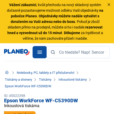
Vážení zákazníci
, kvůli přechodu na nový skladový systém
dočasně pozastavujeme možnost odběru Vaší objednávky
na
pobočce Planeo
.
Objednávky
můžete nadále vytvářet s
doručením na Vaši adresu nebo do boxu
. Pokud je zboží
skladem přímo na prodejně, můžete si ho i nadále
rezervovat
hned a vyzvednout už do 15 minut
.
Děkujeme
za trpělivost a
věříme, že nám zachováte přízeň i nadále.
Notebooky, PC, tablety a IT příslušenství
Tiskárny a skenery
Tiskárny
Inkoustové tiskárny
Epson WorkForce WF-C5390DW
ID: 45022398
Epson WorkForce WF-C5390DW
Inkoustová tiskárna