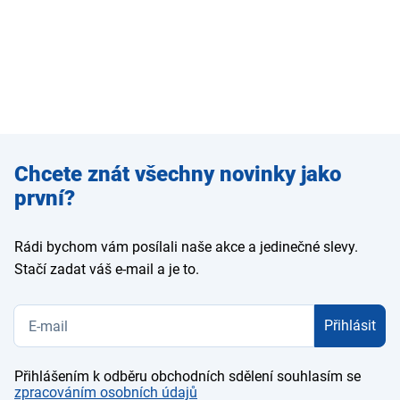
Zadejte
Chcete znát všechny novinky jako
e-mail
první?
Rádi bychom vám posílali naše akce a jedinečné slevy.
Stačí zadat váš e-mail a je to.
Přihlásit
Přihlášením k odběru obchodních sdělení souhlasím se
zpracováním osobních údajů