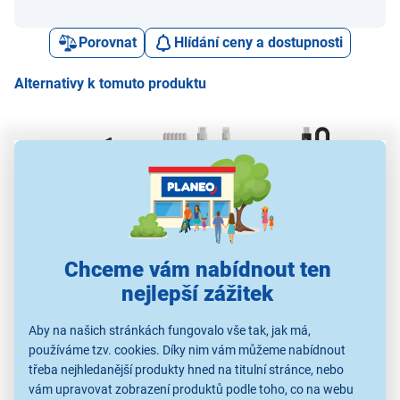
Porovnat
Hlídání ceny a dostupnosti
Alternativy k tomuto produktu
Yenkee YCU 631 MFi
Beats USB-
Beats USB-C/USB-C
Be
Black
C/Light.Woven Cable
Woven Cable 20cm
Wov
1,5m Stone
Black
Chceme vám nabídnout ten
449 Kč
590 Kč
590 Kč
nejlepší zážitek
Aby na našich stránkách fungovalo vše tak, jak má,
používáme tzv. cookies. Díky nim vám můžeme nabídnout
Kabely k telefonu a
Kabely k telefonu a
Kabely k telefonu a
Ka
třeba nejhledanější produkty hned na titulní stránce, nebo
tabletu
tabletu
tabletu
vám upravovat zobrazení produktů podle toho, co na webu