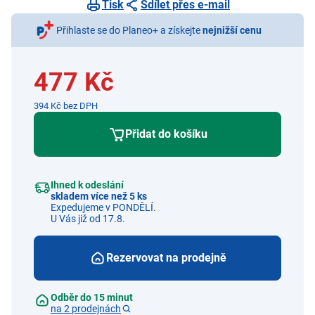
Tisk
Sdílet přes e-mail
Přihlaste se do Planeo+ a získejte
nejnižší cenu
477 Kč
394 Kč bez DPH
Přidat do košíku
Ihned k odeslání
skladem více než 5 ks
Expedujeme v PONDĚLÍ.
U Vás již od 17.8.
Rezervovat na prodejně
Odběr do 15 minut
na 2 prodejnách