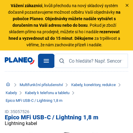
Vážení zákazníci
, kvůli přechodu na nový skladový systém
dočasně pozastavujeme možnost odběru Vaší objednávky
na
pobočce Planeo
.
Objednávky
můžete nadále vytvářet s
doručením na Vaši adresu nebo do boxu
. Pokud je zboží
skladem přímo na prodejně, můžete si ho i nadále
rezervovat
hned a vyzvednout už do 15 minut
.
Děkujeme
za trpělivost a
věříme, že nám zachováte přízeň i nadále.
Multifunkční příslušenství
Kabely, konektory, redukce
Kabely
Kabely k telefonu a tabletu
Epico MFi USB-C / Lightning 1,8 m
ID: 35057526
Epico MFi USB-C / Lightning 1,8 m
Lightning kabel