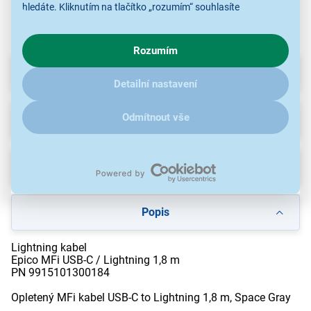
hledáte. Kliknutím na tlačítko „rozumím“ souhlasíte
s využíváním cookies pro analytické účely a předáním údajů o
chování na webu pro zobrazení cílených reklam. Pokud vás
Rozumím
zajímají detaily, jak u nás s cookies a dalšími údaji pracujeme,
klikněte
sem
.
Parametry
Detailní nastavení
Recenze
Odmítnout vše
Ke stažení
Popis
Lightning kabel
Epico MFi USB-C / Lightning 1,8 m
PN 9915101300184
Opletený MFi kabel USB-C to Lightning 1,8 m, Space Gray