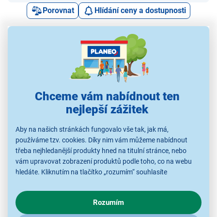
Porovnat
Hlídání ceny a dostupnosti
Alternativy k tomuto produktu
Chceme vám nabídnout ten
Sencor SBA CR2032
Energizer A544 /
Energizer
Sen
nejlepší zážitek
2BP Li
4LR44P 2BP
BATULTRAALKLR8D42
52AAAA
79 Kč
97 Kč
79 Kč
Aby na našich stránkách fungovalo vše tak, jak má,
používáme tzv. cookies. Díky nim vám můžeme nabídnout
třeba nejhledanější produkty hned na titulní stránce, nebo
vám upravovat zobrazení produktů podle toho, co na webu
Spotřební baterie
Spotřební baterie
Spotřební baterie
S
hledáte. Kliknutím na tlačítko „rozumím“ souhlasíte
s využíváním cookies pro analytické účely a předáním údajů o
chování na webu pro zobrazení cílených reklam. Pokud vás
Rozumím
zajímají detaily, jak u nás s cookies a dalšími údaji pracujeme,
klikněte
sem
.