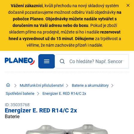
Vážení zákazníci
, kvůli přechodu na nový skladový systém
dočasně pozastavujeme možnost odběru Vaší objednávky
na
pobočce Planeo
.
Objednávky
můžete nadále vytvářet s
doručením na Vaši adresu nebo do boxu
. Pokud je zboží
skladem přímo na prodejně, můžete si ho i nadále
rezervovat
hned a vyzvednout už do 15 minut
.
Děkujeme
za trpělivost a
věříme, že nám zachováte přízeň i nadále.
Multifunkční příslušenství
Baterie a akumulátory
Spotřební baterie
Energizer E. RED R14/C 2x
ID: 35035768
Energizer E. RED R14/C 2x
Baterie