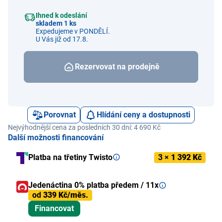
Ihned k odeslání
skladem 1 ks
Expedujeme v PONDĚLÍ.
U Vás již od 17.8.
Rezervovat na prodejně
Porovnat
Hlídání ceny a dostupnosti
Nejvýhodnější cena za posledních 30 dní: 4 690 Kč
Další možnosti financování
Platba na třetiny Twisto
3 ×
1 392 Kč
Jedenáctina 0% platba předem / 11x
od
339 Kč/měs.
Financovat