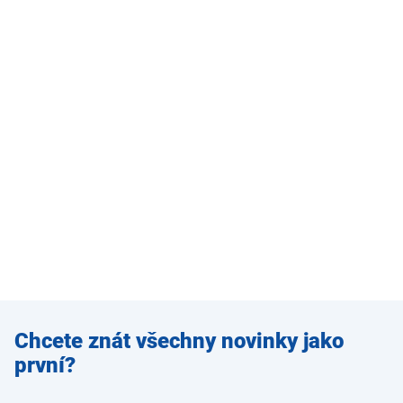
Zadejte
Chcete znát všechny novinky jako
e-mail
první?