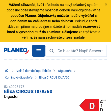
Vážení zákazníci
, kvůli přechodu na nový skladový systém
dočasně pozastavujeme možnost odběru Vaší objednávky
na
pobočce Planeo
.
Objednávky
můžete nadále vytvářet s
doručením na Vaši adresu nebo do boxu
. Pokud je zboží
skladem přímo na prodejně, můžete si ho i nadále
rezervovat
hned a vyzvednout už do 15 minut
.
Děkujeme
za trpělivost a
věříme, že nám zachováte přízeň i nadále.
Velké domácí spotřebiče
Digestoře
Komínové digestoře
Elica CIRCUS IX/A/60
ID: 40023178
Elica CIRCUS IX/A/60
Digestoř