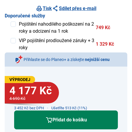
Tisk
Sdílet přes e-mail
Doporučené služby
Pojištění nahodilého poškození na 2
749 Kč
roky a odcizení na 1 rok
VIP pojištění prodloužené záruky + 3
1 329 Kč
roky
Přihlaste se do Planeo+ a získejte
nejnižší cenu
VÝPRODEJ
4 177 Kč
4 690 Kč
3 452 Kč bez DPH
Ušetříte 513 Kč (11%)
Přidat do košíku