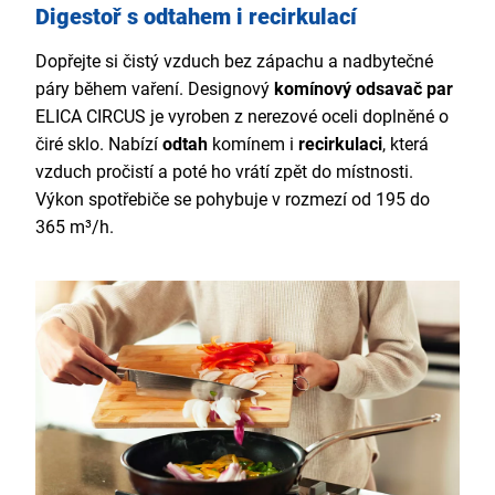
Digestoř s odtahem i recirkulací
Dopřejte si čistý vzduch bez zápachu a nadbytečné
páry během vaření. Designový
komínový odsavač par
ELICA CIRCUS je vyroben z nerezové oceli doplněné o
čiré sklo. Nabízí
odtah
komínem i
recirkulaci
, která
vzduch pročistí a poté ho vrátí zpět do místnosti.
Výkon spotřebiče se pohybuje v rozmezí od 195 do
365 m³/h.