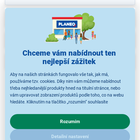
Recenze
Ke stažení
(5)
Chceme vám nabídnout ten
nejlepší zážitek
Popis
Aby na našich stránkách fungovalo vše tak, jak má,
používáme tzv. cookies. Díky nim vám můžeme nabídnout
třeba nejhledanější produkty hned na titulní stránce, nebo
vám upravovat zobrazení produktů podle toho, co na webu
hledáte. Kliknutím na tlačítko „rozumím“ souhlasíte
s využíváním cookies pro analytické účely a předáním údajů o
chování na webu pro zobrazení cílených reklam. Pokud vás
Rozumím
zajímají detaily, jak u nás s cookies a dalšími údaji pracujeme,
klikněte
sem
.
Detailní nastavení