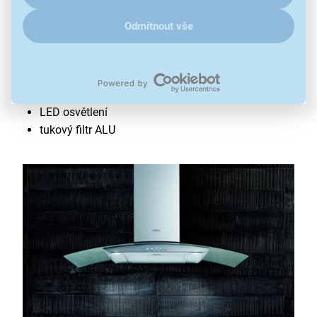
Odsavač par ELICA CIRCUS IX/A/60
Odmítnout vše
odtah i recirkulace
šířka 60 cm
výkon od 195 do 365 m³/h
hlučnost 55–62 dB
LED osvětlení
tukový filtr ALU