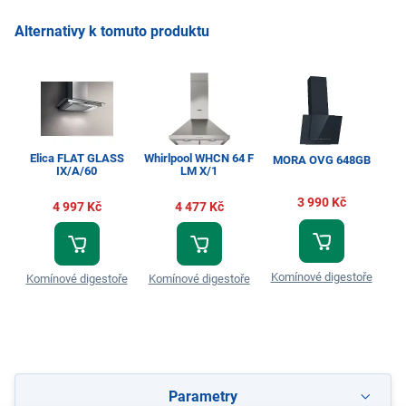
Alternativy k tomuto produktu
Elica FLAT GLASS
Whirlpool WHCN 64 F
MORA OVG 648GB
M
IX/A/60
LM X/1
3 990 Kč
4 997 Kč
4 477 Kč
Komínové digestoře
Ko
Komínové digestoře
Komínové digestoře
Parametry