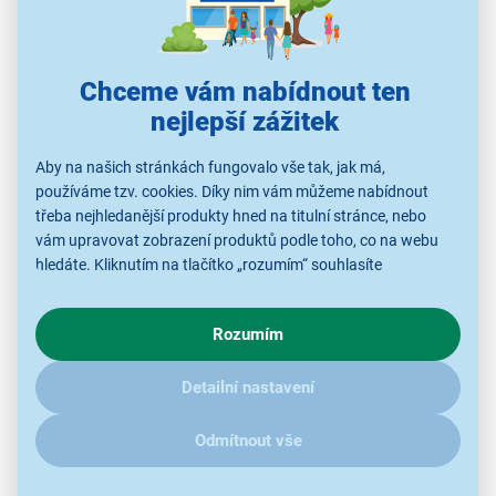
sprchovací rameno SatelliteClean
zásuvka MaxiFlex a koš QuickLift
Chceme vám nabídnout ten
inteligentní cyklus Auto Sense
nejlepší zážitek
intuitivní ovládání QuickSelect
Aby na našich stránkách fungovalo vše tak, jak má,
technologie AirDry
používáme tzv. cookies. Díky nim vám můžeme nabídnout
energetická třída D
třeba nejhledanější produkty hned na titulní stránce, nebo
vám upravovat zobrazení produktů podle toho, co na webu
hledáte. Kliknutím na tlačítko „rozumím“ souhlasíte
s využíváním cookies pro analytické účely a předáním údajů o
chování na webu pro zobrazení cílených reklam. Pokud vás
Rozumím
zajímají detaily, jak u nás s cookies a dalšími údaji pracujeme,
klikněte
sem
.
Detailní nastavení
Odmítnout vše