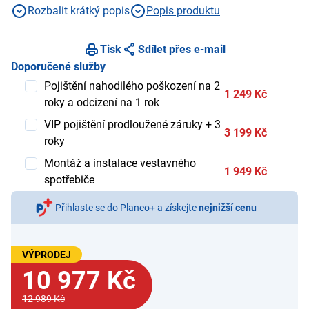
Rozbalit krátký popis
Popis produktu
Tisk
Sdílet přes e-mail
Doporučené služby
Pojištění nahodilého poškození na 2
1 249 Kč
roky a odcizení na 1 rok
VIP pojištění prodloužené záruky + 3
3 199 Kč
roky
Montáž a instalace vestavného
1 949 Kč
spotřebiče
Přihlaste se do Planeo+ a získejte
nejnižší cenu
VÝPRODEJ
10 977 Kč
12 989 Kč