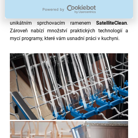
Vestavná myčka nádobí Electrolux EEM63310L v
energetické třídě D
pro 10 sad nádobí je vybavena
unikátním sprchovacím ramenem
SatelliteClean
.
Zároveň nabízí množství praktických technologií a
mycí programy, které vám usnadní práci v kuchyni.