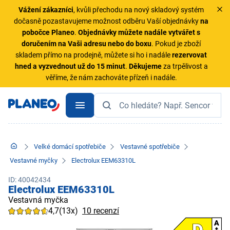
Vážení zákazníci
, kvůli přechodu na nový skladový systém
dočasně pozastavujeme možnost odběru Vaší objednávky
na
pobočce Planeo
.
Objednávky
můžete nadále vytvářet s
doručením na Vaši adresu nebo do boxu
. Pokud je zboží
skladem přímo na prodejně, můžete si ho i nadále
rezervovat
hned a vyzvednout už do 15 minut
.
Děkujeme
za trpělivost a
věříme, že nám zachováte přízeň i nadále.
Velké domácí spotřebiče
Vestavné spotřebiče
Vestavné myčky
Electrolux EEM63310L
ID: 40042434
Electrolux EEM63310L
Vestavná myčka
4,7
(13x)
10 recenzí