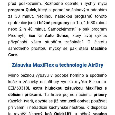
před poškozením. Rozhodně oceníte i rychlý mycí
program Quick
, který si poradí se špinavým nádobím
za 30 minut. Nedílnou nabídkou programů tohoto
spotřebiče jsou i
běžné programy
na 1 h, 1 h 30 minut
nebo 2 h 40 minut. Samozřejmostí je pak program
Předmytí,
Eco či Auto Sense
, který svůj cyklus
přizpůsobí všem stupňům zašpinění. O čistotu
samotného prostoru myčky se pak stará
Machine
Care.
Zásuvka MaxiFlex a technologie AirDry
Mimo běžnou výbavu v podobě horního a spodního
koše a zásuvky na příbory vyniká myčka Electrolux
EEM63310L
extra hlubokou zásuvkou MaxiFlex s
dělicími příčkami
.
Ta hravě pojme náčiní a
příbory
různých tvarů, abyste se již nemuseli obávat používat
při vaření i netradiční kuchyňské nástroje. K dispozici
je rovněž šikovný
koš
QuickLift
,
u něhož
snadno