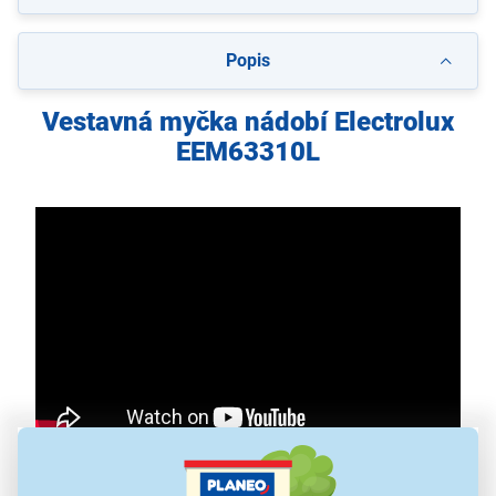
Popis
Vestavná myčka nádobí Electrolux
EEM63310L