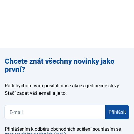
Zadejte
Chcete znát všechny novinky jako
e-mail
první?
Rádi bychom vám posílali naše akce a jedinečné slevy.
Stačí zadat váš e-mail a je to.
Přihlásit
Přihlášením k odběru obchodních sdělení souhlasím se