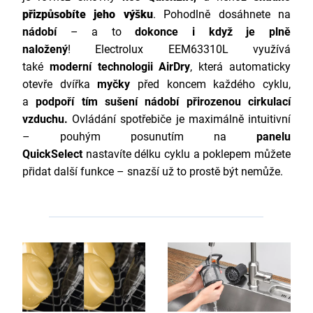
přizpůsobíte jeho výšku
. Pohodlně dosáhnete na
nádobí
– a to
dokonce i když je plně
naložený
!
Electrolux EEM63310L využívá
také
moderní technologii AirDry
, která automaticky
otevře dvířka
myčky
před koncem každého cyklu,
a
podpoří tím sušení nádobí přirozenou cirkulací
vzduchu
.
Ovládání spotřebiče je maximálně intuitivní
– pouhým posunutím na
panelu
QuickSelect
nastavíte délku cyklu a poklepem můžete
přidat další funkce – snazší už to prostě být nemůže.