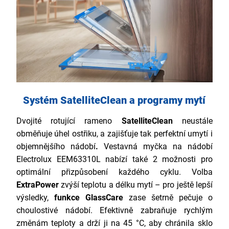
Systém SatelliteClean a programy mytí
Dvojité rotující rameno
SatelliteClean
neustále
obměňuje úhel ostřiku, a zajišťuje tak perfektní umytí i
objemnějšího nádobí
.
Vestavná myčka na nádobí
Electrolux EEM63310L nabízí také 2 možnosti pro
optimální přizpůsobení každého cyklu. Volba
ExtraPower
zvýší teplotu a délku mytí – pro ještě lepší
výsledky,
funkce GlassCare
zase šetrně pečuje o
choulostivé nádobí. Efektivně zabraňuje rychlým
změnám teploty a drží ji na 45 °C, aby chránila sklo