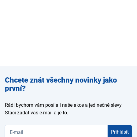
Zadejte
Chcete znát všechny novinky jako
e-mail
první?
Rádi bychom vám posílali naše akce a jedinečné slevy.
Stačí zadat váš e-mail a je to.
Přihlásit