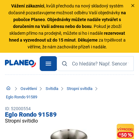
Vážení zákazníci
, kvůli přechodu na nový skladový systém
dočasně pozastavujeme možnost odběru Vaší objednávky
na
pobočce Planeo
.
Objednávky
můžete nadále vytvářet s
doručením na Vaši adresu nebo do boxu
. Pokud je zboží
skladem přímo na prodejně, můžete si ho i nadále
rezervovat
hned a vyzvednout už do 15 minut
.
Děkujeme
za trpělivost a
věříme, že nám zachováte přízeň i nadále.
Osvětlení
Svítidla
Stropní svítidla
Eglo Rondo 91589
ID: 52000554
Eglo Rondo 91589
Stropní svítidlo