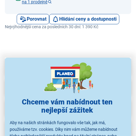
na 1 prodejně
Porovnat
Hlídání ceny a dostupnosti
Nejvýhodnější cena za posledních 30 dní: 1 390 Kč
Parametry
Recenze
Chceme vám nabídnout ten
Ke stažení
nejlepší zážitek
Aby na našich stránkách fungovalo vše tak, jak má,
Popis
používáme tzv. cookies. Díky nim vám můžeme nabídnout
třeba nejhledanější produkty hned na titulní stránce, nebo