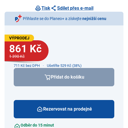
Tisk
Sdílet přes e-mail
Přihlaste se do Planeo+ a získejte
nejnižší cenu
VÝPRODEJ
861 Kč
1 390 Kč
711 Kč bez DPH
Ušetříte 529 Kč (38%)
Přidat do košíku
Rezervovat na prodejně
Odběr do 15 minut