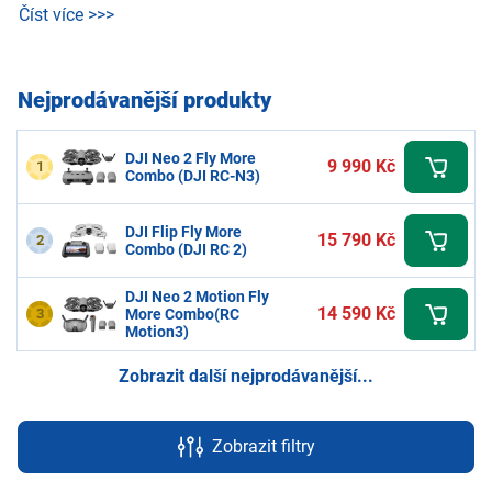
Číst více >>>
Nejprodávanější produkty
DJI Neo 2 Fly More
9 990 Kč
1
Combo (DJI RC-N3)
DJI Flip Fly More
15 790 Kč
2
Combo (DJI RC 2)
DJI Neo 2 Motion Fly
14 590 Kč
3
More Combo(RC
Motion3)
Zobrazit další nejprodávanější...
Zobrazit filtry