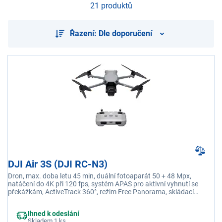
21 produktů
Řazení: Dle doporučení
DJI Air 3S (DJI RC-N3)
Dron, max. doba letu 45 min, duální fotoaparát 50 + 48 Mpx,
natáčení do 4K při 120 fps, systém APAS pro aktivní vyhnutí se
překážkám, ActiveTrack 360°, režim Free Panorama, skládací
konstrukce, 42GB interní paměť, hmotnost 724 g
Ihned k odeslání
Skladem 1 ks.