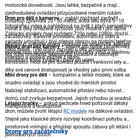
motorické dovednosti. Jsou lehké, bezpečné a mají
zjednodušené ovládání přizpůsobené menším rukám.
Dron pro děti s kamerou
– nabízí možnost zachytit
Dosahují zpravidla 20–50 metrů, doba letu bývá 5–10
fotografie i videa a nahlédnout na svět z ptačí perspektivy.
minut a díky omezené rychlosti jsou vhodné i pro úplné
Základní modely mají rozlišení 720p nebo 1080p, dražší
začátečníky. Barevné provedení, automatický start a
varianty umožňují i živý přenos obrazu na mobilní telefon
přistání či světelné efekty přidávají na atraktivitě. Některé
Dětský dron bez kamery
– ideální pro úplné začátečníky.
nebo tablet. Tyto drony rozvíjejí u dětí prostorovou
modely jsou vybaveny ochrannými rámy vrtulí a odolnou
Má nižší hmotnost, jednodušší ovládání a odolnější
orientaci a posilují zážitek z létání.
konstrukcí, která zvládne i pády při učení.
konstrukci. Hodí se pro domácí použití i venkovní lety a
díky své cenové dostupnosti je vhodný jako první volba.
Mini drony pro děti
– kompaktní a lehké modely, které se
snadno ovládají a jsou vhodné do menších prostor.
Nabízejí stabilizaci, automatické přistání nebo návrat
domů, což zvyšuje bezpečnost. Jejich výhodou je snadná
Létající hračky
– pokud nechcete hned pořizovat dětský
manipulace a dostupnost.
dron, můžete zvolit létající
RC modely
na dálkové ovládání.
Stejně jako klasické drony rozvíjejí koordinaci pohybu a
prostorové vnímání a přinášejí spoustu zábavy při létání i
Drony pro začátečníky
jednoduchých tricích.