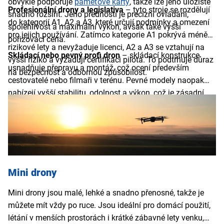
obvykle podporuje
paměťové karty
, takže lze jeho úložiště
Profesionální drony a legislativa
– tyto stroje se rozdělují
snadno rozšířit. Jeho předností je precizní ovládání,
do kategorií A1, A2 a A3, které určují podmínky a omezení
spolehlivost a maximální výkon, avšak také vyšší
pro jejich používání. Zatímco kategorie A1 pokrývá méně
pořizovací cena.
rizikové lety a nevyžaduje licenci, A2 a A3 se vztahují na
Skládací nebo pevný profi dron
– skládací konstrukce
vyšší riziko a vyžadují certifikaci pilota. To podtrhuje důraz
usnadňuje přepravu a montáž, což ocení především
na bezpečnost a odbornou způsobilost.
cestovatelé nebo filmaři v terénu. Pevné modely naopak
nabízejí vyšší stabilitu, odolnost a výkon, což je zásadní
pro náročné profesionální nasazení.
Mini drony
Mini drony jsou malé, lehké a snadno přenosné, takže je
můžete mít vždy po ruce. Jsou ideální pro domácí použití,
létání v menších prostorách i krátké zábavné lety venku,