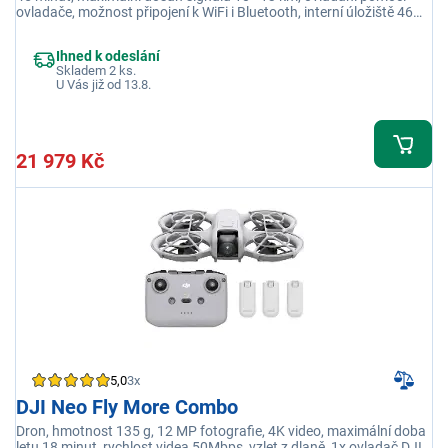
ovladače, možnost připojení k WiFi i Bluetooth, interní úložiště 46
GB, slot na mikroSD kartu, šedá
Ihned k odeslání
Skladem 2 ks.
U Vás již od 13.8.
21 979 Kč
5,0
3x
DJI Neo Fly More Combo
Dron, hmotnost 135 g, 12 MP fotografie, 4K video, maximální doba
letu 18 minut, rychlost videa 50Mbps, vzlet z dlaně, 1x ovladač DJI