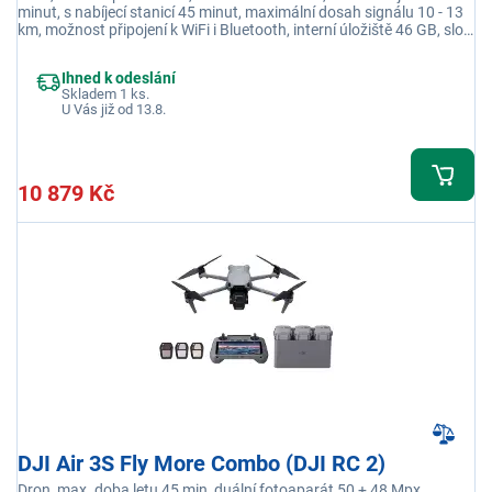
minut, s nabíjecí stanicí 45 minut, maximální dosah signálu 10 - 13
km, možnost připojení k WiFi i Bluetooth, interní úložiště 46 GB, slot
na mikroSD kartu, šedá
Ihned k odeslání
Skladem 1 ks.
U Vás již od 13.8.
10 879 Kč
DJI Air 3S Fly More Combo (DJI RC 2)
Dron, max. doba letu 45 min, duální fotoaparát 50 + 48 Mpx,