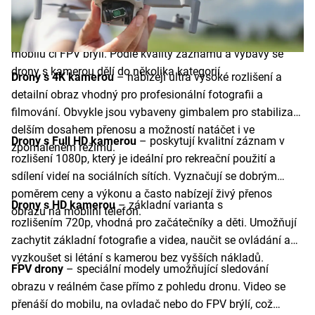
setkáte s HD, Full HD nebo 4K rozlišením, přičemž
profesionální modely disponují stabilizací obrazu,
zpomaleným záznamem a možností živého přenosu do
mobilu či FPV brýlí. Podle kvality záznamu a výbavy se
drony s kamerou dělí do několika kategorií.
Drony s 4K kamerou
– nabízejí ultra vysoké rozlišení a
detailní obraz vhodný pro profesionální fotografii a
filmování. Obvykle jsou vybaveny gimbalem pro stabilizaci,
delším dosahem přenosu a možností natáčet i ve
Drony s Full HD kamerou
– poskytují kvalitní záznam v
zpomaleném režimu.
rozlišení 1080p, který je ideální pro rekreační použití a
sdílení videí na sociálních sítích. Vyznačují se dobrým
poměrem ceny a výkonu a často nabízejí živý přenos
Drony s HD kamerou
– základní varianta s
obrazu na mobilní telefon.
rozlišením 720p, vhodná pro začátečníky a děti. Umožňují
zachytit základní fotografie a videa, naučit se ovládání a
vyzkoušet si létání s kamerou bez vyšších nákladů.
FPV drony
– speciální modely umožňující sledování
obrazu v reálném čase přímo z pohledu dronu. Video se
přenáší do mobilu, na ovladač nebo do FPV brýlí, což