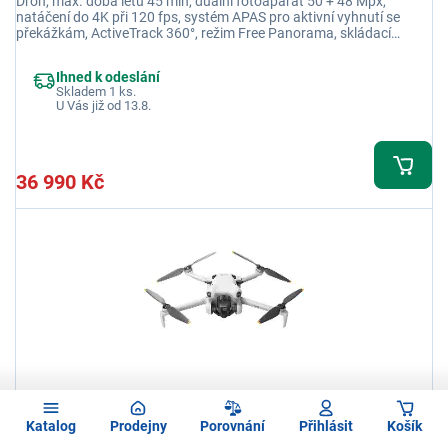
Dron, max. doba letu 45 min, duální fotoaparát 50 + 48 Mpx,
natáčení do 4K při 120 fps, systém APAS pro aktivní vyhnutí se
překážkám, ActiveTrack 360°, režim Free Panorama, skládací
konstrukce, 42GB interní paměť, hmotnost 724 g
Ihned k odeslání
Skladem 1 ks.
U Vás již od 13.8.
36 990 Kč
DJI Mini 4 Pro Fly More Combo
Katalog
Prodejny
Porovnání
Přihlásit
Košík