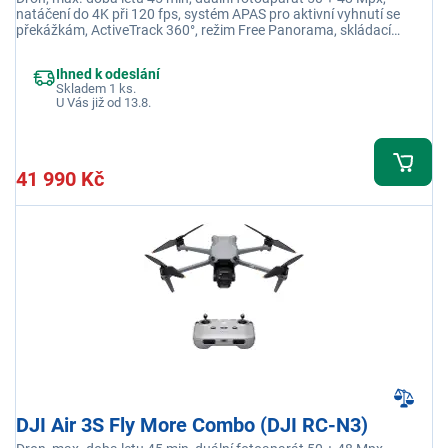
natáčení do 4K při 120 fps, systém APAS pro aktivní vyhnutí se
překážkám, ActiveTrack 360°, režim Free Panorama, skládací
konstrukce, 42GB interní paměť, hmotnost 724 g
Ihned k odeslání
Skladem 1 ks.
U Vás již od 13.8.
41 990 Kč
DJI Air 3S Fly More Combo (DJI RC-N3)