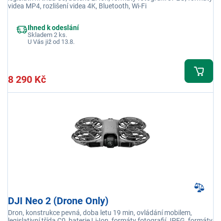
videa MP4, rozlišení videa 4K, Bluetooth, Wi-Fi
Ihned k odeslání
Skladem 2 ks.
U Vás již od 13.8.
8 290 Kč
DJI Neo 2 (Drone Only)
Dron, konstrukce pevná, doba letu 19 min, ovládání mobilem,
legislativní třída C0, baterie Li-Ion, formáty fotografií JPEG, formáty