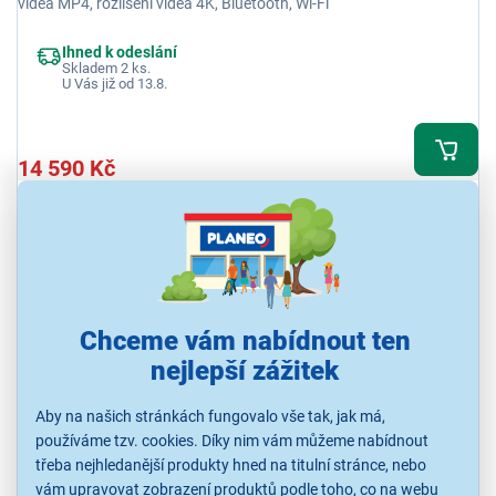
videa MP4, rozlišení videa 4K, Bluetooth, Wi-Fi
Ihned k odeslání
Skladem 2 ks.
U Vás již od 13.8.
14 590 Kč
Chceme vám nabídnout ten
nejlepší zážitek
Aby na našich stránkách fungovalo vše tak, jak má,
DJI Neo 2 Fly More Combo (DJI RC-N3)
používáme tzv. cookies. Díky nim vám můžeme nabídnout
třeba nejhledanější produkty hned na titulní stránce, nebo
Dron, konstrukce pevná, doba letu 19 min, ovládání mobilem,
legislativní třída C0, baterie Li-Ion, formáty fotografií JPEG, formáty
vám upravovat zobrazení produktů podle toho, co na webu