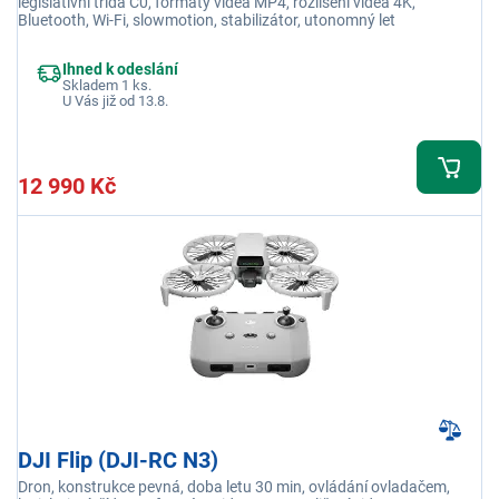
legislativní třída C0, formáty videa MP4, rozlišení videa 4K,
Bluetooth, Wi-Fi, slowmotion, stabilizátor, utonomný let
Ihned k odeslání
Skladem 1 ks.
U Vás již od 13.8.
12 990 Kč
DJI Flip (DJI-RC N3)
Dron, konstrukce pevná, doba letu 30 min, ovládání ovladačem,