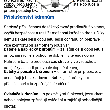
tabletu s aplikací, která poskytuje přímý přenos obrazu či
volbou pro všechny, kteří chtějí mít dron stále po ruce, a
sledování GPS polohy.
přitom požadují kvalitu i spolehlivost.
Příslušenství kdronům
Správné příslušenství dokáže výrazně prodloužit životnost,
zvýšit bezpečnost a rozšířit možnosti každého dronu. Díky
němu získáte delší dobu letu, lepší ochranu při přepravě i
více komfortu při samotném používání.
Baterie a nabíječky k dronům
– zajišťují delší dobu letu a
umožňují rychlé a pohodlné dobíjení v terénu i doma.
Náhradní baterie prodlouží čas strávený ve vzduchu,
nabíječky se hodí pro rychlé doplnění energie.
Batohy a pouzdra k dronům
– chrání stroj při přepravě a
usnadňují jeho skladování. Nabízejí přihrádky pro
příslušenství a bezpečnější přenášení.
Ovladače k dronům
– s pokročilými funkcemi, joystickem
nebo displejem zpřesňují ovládání a zajišťují pohodlnější
pilotáž.