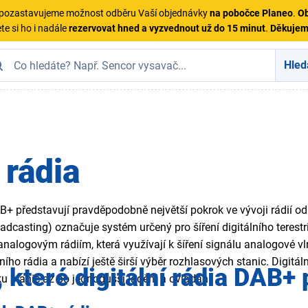
ě pozastavujeme možnost odběru Vaší objednávky
na pobočce Planeo
.
Ob
te si ho i nadále
rezervovat hned a vyzvednout už do 15 minut
.
Děkuje
Hled
rádia
AB+ představují pravděpodobně největší pokrok ve vývoji rádií
oadcasting) označuje systém určený pro šíření digitálního terest
analogovým rádiím, která využívají k šíření signálu analogové vl
ního rádia a nabízí ještě širší výběr rozhlasových stanic. Digitál
 které digitální rádia DAB+ 
u stanic až po jednodušší ladění a ovládání.