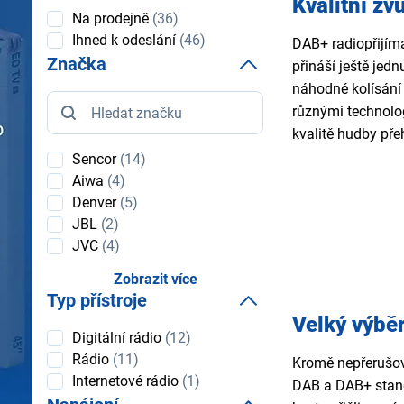
Kvalitní zv
Dostupnost
Na prodejně
(36)
Ihned k odeslání
(46)
DAB+ radiopřijíma
Značka
přináší ještě je
náhodné kolísání 
Značka
různými technolog
kvalitě hudby př
Sencor
(14)
Aiwa
(4)
Denver
(5)
JBL
(2)
JVC
(4)
Zobrazit více
Typ přístroje
Velký výběr
Typ
Digitální rádio
(12)
přístroje
Rádio
(11)
Kromě nepřerušova
Internetové rádio
(1)
DAB a DAB+ stand