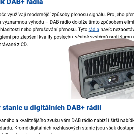
uk DAB+ rádia
če využívají modernější způsoby přenosu signálu. Pro jeho přen
dnu významnou výhodu – DAB rádio dokáže tímto způsobem elimin
hlasitosti nebo přerušování přenosu. Tyto
rádia
navíc nezaostáv
iemi pro zlepšení kvality poslechu, včetně systémů proti šumu a r
ehrávané z CD.
 stanic u digitálních DAB+ rádií
ného a kvalitnějšího zvuku vám DAB rádio nabízí i širší nabídku 
ardu. Kromě digitálních rozhlasových stanic jsou však dostupná