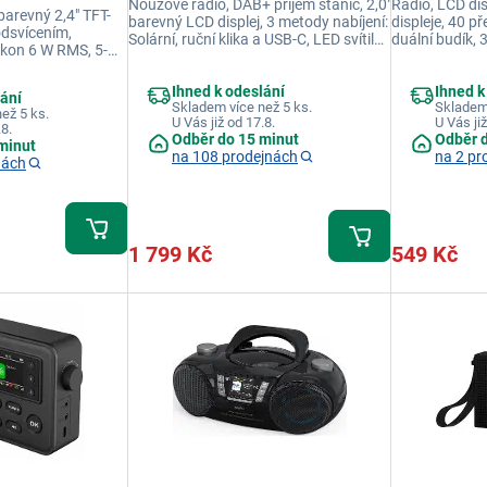
Nouzové rádio, DAB+ příjem stanic, 2,0"
Rádio, LCD dis
barevný 2,4" TFT-
barevný LCD displej, 3 metody nabíjení:
displeje, 40 p
odsvícením,
Solární, ruční klika a USB-C, LED svítilna
duální budík,
ýkon 6 W RMS, 5-
s 3 režimy, funkce power banky, baterie
konektor, tele
valizéru
20 000 mAh, FM rádio s digitálním
výstupní výko
AZZ/CLASSIC),
laděním
Ihned k odeslání
Ihned k
lání
ním plněním a
Skladem více než 5 ks.
Skladem
ež 5 ks.
U Vás již od 17.8.
U Vás již
.8.
Odběr do 15 minut
Odběr 
minut
na 108 prodejnách
na 2 pr
nách
1 799 Kč
549 Kč