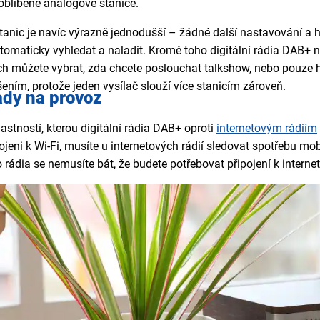
é oblíbené analogové stanice.
anic je navíc výrazně jednodušší – žádné další nastavování a h
tomaticky vyhledat a naladit. Kromě toho digitální rádia DAB+ n
ch můžete vybrat, zda chcete poslouchat talkshow, nebo pouze 
šením, protože jeden vysílač slouží více stanicím zároveň.
ady na provoz
astností, kterou digitální rádia DAB+ oproti
internetovým rádiím
ojeni k Wi-Fi, musíte u internetových rádií sledovat spotřebu mo
ho rádia se nemusíte bát, že budete potřebovat připojení k inter