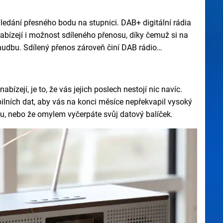
ledání přesného bodu na stupnici. DAB+ digitální rádia
abízejí i možnost sdíleného přenosu, díky čemuž si na
hudbu. Sdílený přenos zároveň činí DAB rádio
nabízejí, je to, že vás jejich poslech nestojí nic navíc.
bilních dat, aby vás na konci měsíce nepřekvapil vysoký
netu, nebo že omylem vyčerpáte svůj datový balíček.