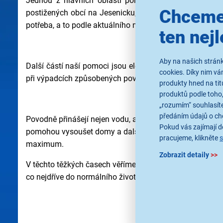
Jednou z hlavních oblastí pomoci jsou kalová čerpa
Chceme
postižených obcí na Jesenicku, kde pomohou při odčerp
potřeba, a to podle aktuálního monitoringu situace.
ten nejl
Aby na našich stránk
Další částí naší pomoci jsou elektrocentrály, které jsme 
cookies. Díky nim v
při výpadcích způsobených povodněmi. Jsou připraveny 
produkty hned na tit
produktů podle toho,
„rozumím“ souhlasíte
předáním údajů o ch
Povodně přinášejí nejen vodu, ale i vlhkost, která můž
Pokud vás zajímají de
pomohou vysoušet domy a další prostory zasažené povod
pracujeme, klikněte
maximum.
Zobrazit detaily
>>
V těchto těžkých časech věříme, že každá pomoc se počí
co nejdříve do normálního života. Děkujeme všem, kteří 