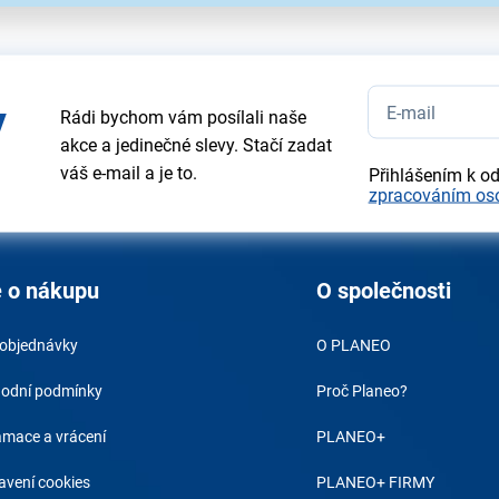
y
Rádi bychom vám posílali naše
akce a jedinečné slevy. Stačí zadat
váš e-mail a je to.
Přihlášením k o
zpracováním os
 o nákupu
O společnosti
 objednávky
O PLANEO
odní podmínky
Proč Planeo?
amace a vrácení
PLANEO+
avení cookies
PLANEO+ FIRMY