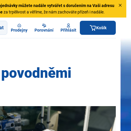
jednávky
můžete nadále vytvářet s doručením na Vaši adresu
me
za trpělivost a věříme, že nám zachováte přízeň i nadále.
at
Košík
Prodejny
Porovnání
Přihlásit
 povodněmi