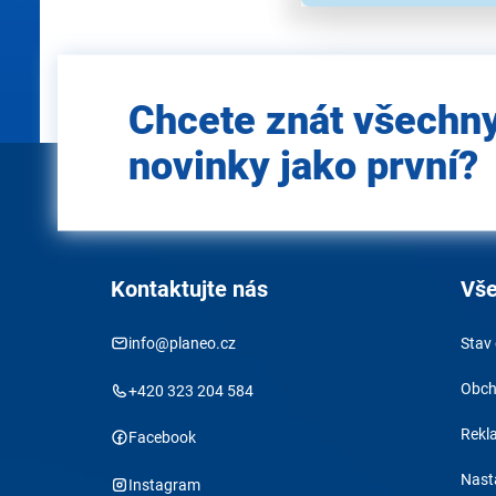
Zadejte
Chcete znát všechn
e-mail
novinky jako první?
Kontaktujte nás
Vše
info@planeo.cz
Stav
Obch
+420 323 204 584
Rekl
Facebook
Nast
Instagram