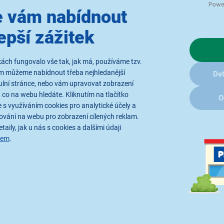
dla, která jsme poskytli Hasičskému záchrannému sboru v J
 vám nabídnout
ávání vody z domů a veřejných budov. Hasičský sbor se stará o 
epší zážitek
Elektrocentrály pro krizové situace
ách fungovalo vše tak, jak má, používáme tzv.
rovněž předali HZS Jeseník. Tyto generátory jsou klíčové v situa
ám můžeme nabídnout třeba nejhledanější
Det
pro případné nouzové zásobování energií tam, kde jsou škody n
ulní stránce, nebo vám upravovat zobrazení
 co na webu hledáte. Kliknutím na tlačítko
O
Odvlhčovače pro obce na Krnovsku
 s využíváním cookies pro analytické účely a
ování na webu pro zobrazení cílených reklam.
e způsobit dlouhodobé škody na budovách. Proto jsme obcím Záto
taily, jak u nás s cookies a dalšími údaji
němi. Jeden z našich odvlhčovačů již pomáhá přímo v provizor
sem
.
tá. Snažíme se poskytnout obcím a lidem v nich co největší po
se na této pomoci podílejí, a přejeme postiženým oblastem hodně