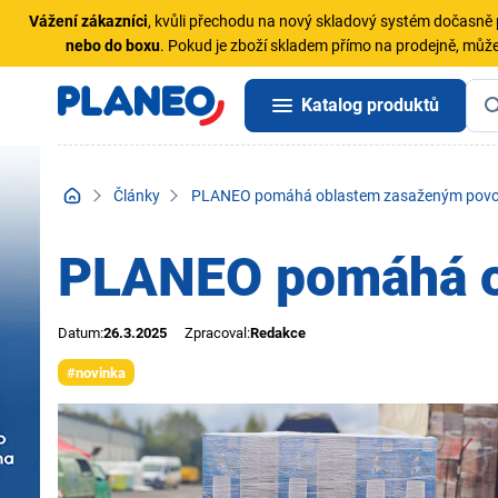
Vážení zákazníci
, kvůli přechodu na nový skladový systém dočasn
nebo do boxu
. Pokud je zboží skladem přímo na prodejně, může
Katalog produktů
Články
PLANEO pomáhá oblastem zasaženým pov
PLANEO pomáhá o
Datum:
26.3.2025
Zpracoval:
Redakce
#novinka