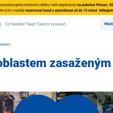
ě pozastavujeme možnost odběru Vaší objednávky
na pobočce Planeo
.
Ob
te si ho i nadále
rezervovat hned a vyzvednout už do 15 minut
.
Děkuje
Hled
odněmi
blastem zasaženým