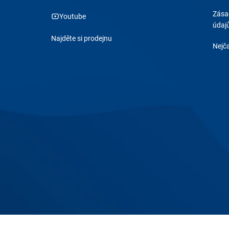
Zása
Youtube
údaj
Najděte si prodejnu
Nejča