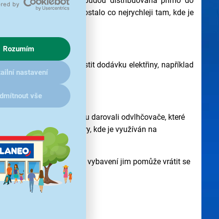
eseníku. Tato čerpadla budou distribuována přímo do
to, aby se vybavení dostalo co nejrychleji tam, kde je
Rozumím
cích, kdy je potřeba zajistit dodávku elektřiny, například
ailní nastavení
ejvětší.
dmítnout vše
ry a Bratnice na Krnovsku darovali odvlhčovače, které
ním skladu v obci Zátory, kde je využíván na
dporu a doufáme, že naše vybavení jim pomůže vrátit se
 sil při obnově.