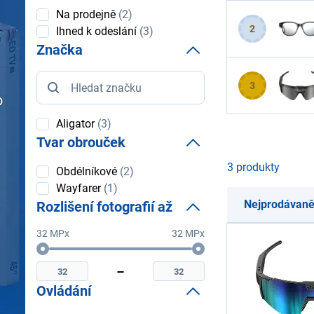
Dostupnost
Na prodejně
(2)
2
Ihned k odeslání
(3)
Značka
Značka
3
Aligator
(3)
Tvar obrouček
3 produkty
Tvar
Obdélníkové
(2)
obrouček
Wayfarer
(1)
Nejprodávaně
Rozlišení fotografií až
32 MPx
32 MPx
Rozlišení
Minimální
Maximální
fotografií
rozlišení
rozlišení
až
fotografií
fotografií
Ovládání
až
až