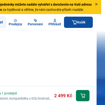
jednávky
můžete nadále vytvářet s doručením na Vaši adresu
me
za trpělivost a věříme, že nám zachováte přízeň i nadále.
at
Košík
Prodejny
Porovnání
Přihlásit
a 1 prodejně
2 499 Kč
stent, kompatibilita s iOS/Android,
černá/modrá