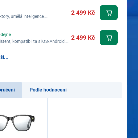
2 499 Kč
tory, umělá inteligence,
terie 280 mAh, IP65, barva černá
odejně
2 499 Kč
stent, kompatibilita s iOS/Android,
rná
í...
oručení
Podle hodnocení