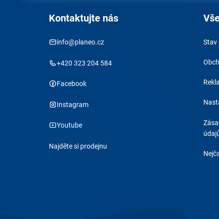
Kontaktujte nás
Vše
info@planeo.cz
Stav
Obch
+420 323 204 584
Rekl
Facebook
Nast
Instagram
Zása
Youtube
údaj
Najděte si prodejnu
Nejča