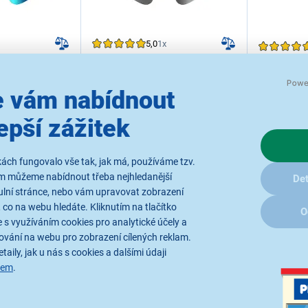
5,0
1x
t Glasses
Aligator Smart Glasses
Aligator 
lue
Sport Black
Black
 vám nabídnout
kamera Sony, Full
Chytré brýle, 8Mpx kamera Sony, Full
Chytré brýle,
sový AI asistent,
HD video 30 FPS, hlasový AI asistent,
podporou Full
Android, aplikace v
kompatibilita s iOS/Android, aplikace v
epší zážitek
reproduktory, 
hodin, baterie 255
češtině, výdrž až 7 hodin, baterie 255
kompatibilita 
erná/modrá
mAh, IP65, barva černá
češtině, výdrž
lání
Ihned k odeslání
Ihned k
mAh, IP65, ba
Skladem 3 ks.
ách fungovalo vše tak, jak má, používáme tzv.
.8.
U Vás již od 17.8.
Skladem
U Vás již
ám můžeme nabídnout třeba nejhledanější
minut
Odběr do 15 minut
Det
na 1 prodejně
ulní stránce, nebo vám upravovat zobrazení
 co na webu hledáte. Kliknutím na tlačítko
O
 s využíváním cookies pro analytické účely a
2 499 Kč
ování na webu pro zobrazení cílených reklam.
2 499 Kč
taily, jak u nás s cookies a dalšími údaji
sem
.