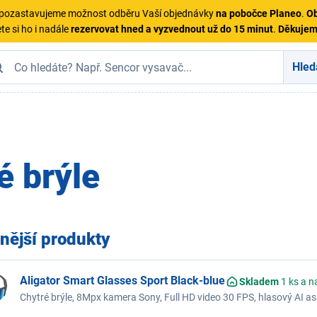
ě pozastavujeme možnost odběru Vaší objednávky
na pobočce Planeo
.
Ob
te si ho i nadále
rezervovat hned a vyzvednout už do 15 minut
.
Děkuje
Hled
é brýle
nější produkty
Aligator Smart Glasses Sport Black-blue
Skladem
1 ks a n
Chytré brýle, 8Mpx kamera Sony, Full HD video 30 FPS, hlasový AI asi
aplikace v češtině, výdrž až 7 hodin, baterie 255 mAh, IP65, barva 