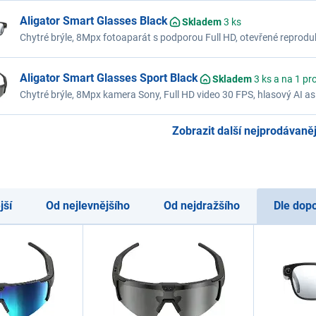
Aligator Smart Glasses Black
Skladem
3 ks
Chytré brýle, 8Mpx fotoaparát s podporou Full HD, otevřené reproduk
kompatibilita s iOS/Android, aplikace v češtině, výdrž až 6 hodin, ba
Aligator Smart Glasses Sport Black
Skladem
3 ks a na 1 pr
Chytré brýle, 8Mpx kamera Sony, Full HD video 30 FPS, hlasový AI asi
aplikace v češtině, výdrž až 7 hodin, baterie 255 mAh, IP65, barva če
Zobrazit další nejprodávanějš
jší
Od nejlevnějšího
Od nejdražšího
Dle dop