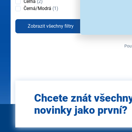
Barva
Černá
(2)
Černá/Modrá
(1)
Zobrazit všechny filtry
Použ
Zadejte
Chcete znát všechn
e-mail
novinky jako první?