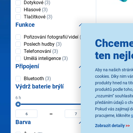
Ovládání
Dotykové
(3)
Hlasové
(3)
Tlačítkové
(3)
Funkce
Aligator Smar
Sport Black-b
Funkce
Pořizování fotografií/videí
(3)
Chceme
Chytré brýle, 8Mpx 
Poslech hudby
(3)
HD video 30 FPS, hla
kompatibilita s iOS/
Telefonování
(3)
ten nejl
češtině, výdrž až 7 
Umělá inteligence
(3)
mAh, IP65, barva č
Ihned k odes
Připojení
Skladem 1 ks.
Aby na našich stránk
U Vás již od 17
cookies. Díky nim v
Odběr do 15 
Připojení
Bluetooth
(3)
na 1 prodejně
produkty hned na tit
Výdrž baterie brýlí
produktů podle toho,
„rozumím“ souhlasíte
6 h
7 h
předáním údajů o ch
2 499 Kč
Výdrž
Minimální
Maximální
baterie
Pokud vás zajímají de
výdrž
výdrž
brýlí
pracujeme, klikněte
baterie
baterie
Barva
brýlí
brýlí
Zobrazit detaily
>>