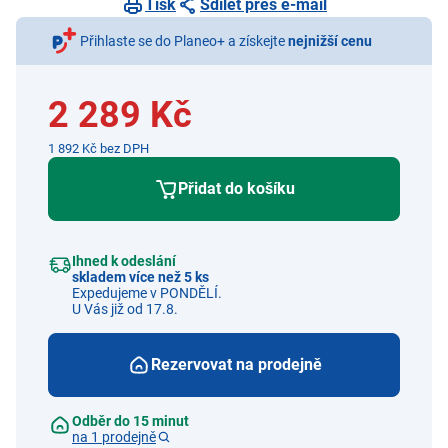
Tisk
Sdílet přes e-mail
Přihlaste se do Planeo+ a získejte
nejnižší cenu
2 289 Kč
1 892 Kč bez DPH
Přidat do košíku
Ihned k odeslání
skladem více než 5 ks
Expedujeme v PONDĚLÍ.
U Vás již od 17.8.
Rezervovat na prodejně
Odběr do 15 minut
na 1 prodejně