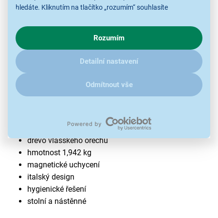
hledáte. Kliknutím na tlačítko „rozumím“ souhlasíte
s využíváním cookies pro analytické účely a předáním údajů o
chování na webu pro zobrazení cílených reklam. Pokud vás
Rozumím
zajímají detaily, jak u nás s cookies a dalšími údaji pracujeme,
klikněte
sem
.
Detailní nastavení
Blok na nože Catler MKB 6 Teo vlašský
Odmítnout vše
ořech
6 nožů
dřevo vlašského ořechu
hmotnost 1,942 kg
magnetické uchycení
italský design
hygienické řešení
stolní a nástěnné