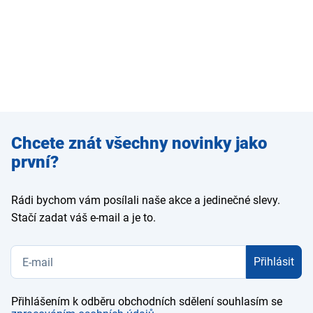
Zadejte
Chcete znát všechny novinky jako
e-mail
první?
Rádi bychom vám posílali naše akce a jedinečné slevy.
Stačí zadat váš e-mail a je to.
Přihlásit
Přihlášením k odběru obchodních sdělení souhlasím se