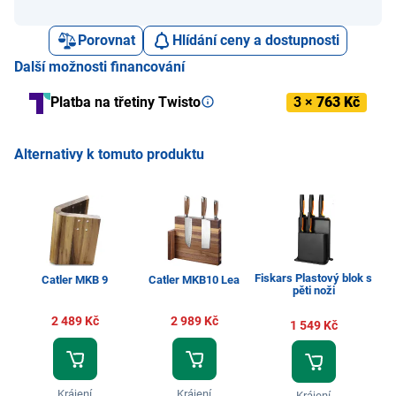
Porovnat
Hlídání ceny a dostupnosti
Další možnosti financování
Platba na třetiny Twisto
3 ×
763 Kč
Alternativy k tomuto produktu
Fiskars Plastový blok s
Fi
Catler MKB 9
Catler MKB10 Lea
pěti noži
2 489 Kč
2 989 Kč
1 549 Kč
Krájení
Krájení
Krájení