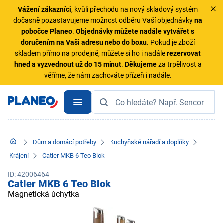
Vážení zákazníci
, kvůli přechodu na nový skladový systém
dočasně pozastavujeme možnost odběru Vaší objednávky
na
pobočce Planeo
.
Objednávky
můžete nadále vytvářet s
doručením na Vaši adresu nebo do boxu
. Pokud je zboží
skladem přímo na prodejně, můžete si ho i nadále
rezervovat
hned a vyzvednout už do 15 minut
.
Děkujeme
za trpělivost a
věříme, že nám zachováte přízeň i nadále.
Dům a domácí potřeby
Kuchyňské nářadí a doplňky
Krájení
Catler MKB 6 Teo Blok
ID: 42006464
Catler MKB 6 Teo Blok
Magnetická úchytka